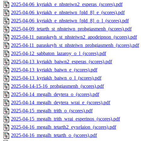
2025-04-06_kyriakh_e_nhsteiwn2_esperas_(scores).pdf
2025-04-06_kyriakh_e_nhsteiwn_[pld_8]_e_(scores).pdf
2025-04-06_kyriakh_e_nhsteiwn_[pld_8]_o_l_(scores).pdf
2025-04-09_tetarth_st_nhsteiwn_prohgiasmenh_(scores).pdf
2025-04-11_paraskeyh_st_nhsteiwn2_apodeipnon_(scores).pdf
2025-04-11_paraskeyh_st_nhsteiwn_prohgiasmenh_(scores).pdf
2025-04-12_sabbaton_lazaroy_o_l_(scores).pdf
2025-04-13_kyriakh_baiwn2_esperas_(scores).pdf
2025-04-13_kyriakh_baiwn_e_(scores).pdf
2025-04-13_kyriakh_baiwn_o_l_(scores).pdf
2025-04-14-15-16_prohgiasmenh_(scores).pdf
2025-04-14_megalh_deytera_o_(scores).pdf
2025-04-14_megalh_deytera_wrai_e_(scores).pdf
2025-04-15_megalh_trith_o_(scores).pdf
2025-04-15_megalh_trith_wrai_esperinos_(scores).pdf
2025-04-16_megalh_tetarth2_eyxelaion_(scores).pdf
2025-04-16_megalh_tetarth_o_(scores).pdf