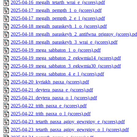
2025-04-16_megalh_tetarth_wrai_e_(scores).pdf
2025-04-17_megalh_pempth_1_o_(scores).pdf
2025-04-17_megalh_pempth_2_e_l_(scores).pdf
2025-04-18_megalh_paraskeyh_1_o_(scores).pdf
2025-04-18_megalh_paraskeyh_2_antifwna_priggoy_(scores).pd
2025-04-18_megalh_paraskeyh_3_wrai_e_(scores).pdf
2025-04-19_mega_sabbaton_1_o_(scores).pdf
2025-04-19_mega_sabbaton_2_egkwmia14_(scores).pdf
2025-04-19_mega_sabbaton_3_egkwmia30_(scores).pdf
2025-04-19_mega_sabbaton_4_e_l_(scores).pdf
2025-04-20_kyriakh_pasxa_(scores).pdf
2025-04-21_deytera_pasxa_e_(scores).pdf
2025-04-21_deytera_pasxa_o_l_(scores).pdf
2025-04-22_trith_pasxa_e_(scores).pdf
2025-04-22_trith_pasxa_o_l_(scores).pdf
2025-04-23_tetarth_pasxa_agioy_gewrgioy_e_(scores).pdf
2025-04-23_tetarth_pasxa_agioy_gewrgioy_o_l_(scores).pdf