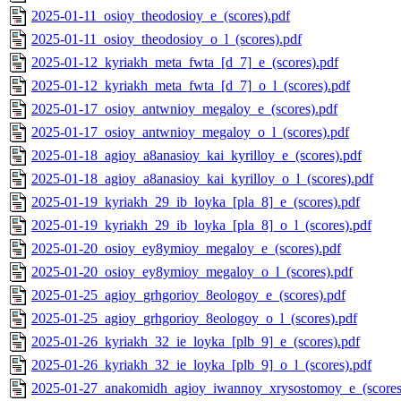
2025-01-11_osioy_theodosioy_e_(scores).pdf
2025-01-11_osioy_theodosioy_o_l_(scores).pdf
2025-01-12_kyriakh_meta_fwta_[d_7]_e_(scores).pdf
2025-01-12_kyriakh_meta_fwta_[d_7]_o_l_(scores).pdf
2025-01-17_osioy_antwnioy_megaloy_e_(scores).pdf
2025-01-17_osioy_antwnioy_megaloy_o_l_(scores).pdf
2025-01-18_agioy_a8anasioy_kai_kyrilloy_e_(scores).pdf
2025-01-18_agioy_a8anasioy_kai_kyrilloy_o_l_(scores).pdf
2025-01-19_kyriakh_29_ib_loyka_[pla_8]_e_(scores).pdf
2025-01-19_kyriakh_29_ib_loyka_[pla_8]_o_l_(scores).pdf
2025-01-20_osioy_ey8ymioy_megaloy_e_(scores).pdf
2025-01-20_osioy_ey8ymioy_megaloy_o_l_(scores).pdf
2025-01-25_agioy_grhgorioy_8eologoy_e_(scores).pdf
2025-01-25_agioy_grhgorioy_8eologoy_o_l_(scores).pdf
2025-01-26_kyriakh_32_ie_loyka_[plb_9]_e_(scores).pdf
2025-01-26_kyriakh_32_ie_loyka_[plb_9]_o_l_(scores).pdf
2025-01-27_anakomidh_agioy_iwannoy_xrysostomoy_e_(scores