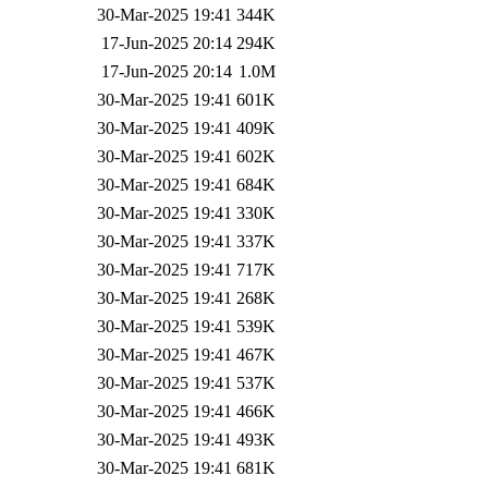
30-Mar-2025 19:41
344K
17-Jun-2025 20:14
294K
17-Jun-2025 20:14
1.0M
30-Mar-2025 19:41
601K
30-Mar-2025 19:41
409K
30-Mar-2025 19:41
602K
30-Mar-2025 19:41
684K
30-Mar-2025 19:41
330K
30-Mar-2025 19:41
337K
30-Mar-2025 19:41
717K
30-Mar-2025 19:41
268K
30-Mar-2025 19:41
539K
30-Mar-2025 19:41
467K
30-Mar-2025 19:41
537K
30-Mar-2025 19:41
466K
30-Mar-2025 19:41
493K
30-Mar-2025 19:41
681K