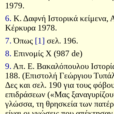
1979.
6.
Κ. Δαφνή Ιστορικά κείμενα, Α
Κέρκυρα 1978.
7.
Όπως
[1]
σελ. 196.
8.
Επινομίς Χ (987 de)
9.
Απ. Ε. Βακαλόπουλου Ιστορία
188. (Επιστολή Γεώργιου Τυπά
Δες και σελ. 190 για τους φόβ
επιδράσεων («Μας ξαναγυρίζου
γλώσσα, τη θρησκεία των πατέρ
είναι οι γνώσεις που απέκτησαν