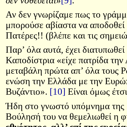
δεν νοθεύεται
»
[9]
.
Αν δεν γνωρίζαμε πως το γράμμ
μπορούσε αβίαστα να αποδοθεί
Πατέρες!! (βλέπε και τις σημειώ
Παρ’ όλα αυτά, έχει διατυπωθεί
Καποδίστρια «είχε πατρίδα την 
μεταβάλη πρώτα απ’ όλα τους Ρ
ενώση την Ελλάδα με την Ευρώπ
Βυζάντιο».
[10]
Είναι όμως έτσι
Ήδη στο γνωστό υπόμνημα της 1
Βούλησή του να θεμελιωθεί η φι
εθνότητος, αλλ’ επί της ευρεί