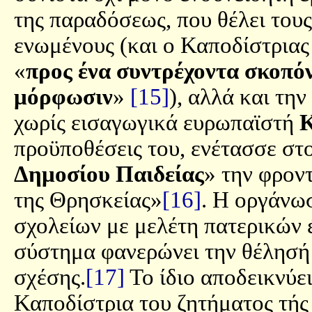
της παραδόσεως, που θέλει του
ενωμένους (και ο Καποδίστριας
«
προς ένα συντρέχοντα σκοπόν
μόρφωσιν
»
[15]
), αλλά και τη
χωρίς εισαγωγικά ευρωπαϊστή
προϋποθέσεις του, ενέτασσε στο
Δημοσίου Παιδείας
» την φροντ
της Θρησκείας»
[16]
. Η οργάνω
σχολείων με μελέτη πατερικών 
σύστημα φανερώνει την θέλησή 
σχέσης.
[17]
Το ίδιο αποδεικνύε
Καποδίστρια του ζητήματος τής