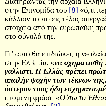
Διατηρώντας την αρχαία Ελληνι
στην Επινομίδα του
[8]
«ό,τι π
κάλλιον τούτο εις τέλος απεργά
στοιχεία από την ευρωπαϊκή πρ
στο σύνολό της.
Γι’ αυτό θα επιδιώκει, η νεολα
στην Ελβετία, «
να σχηματισθή π
γαλλιστί. Η Ελλάς πρέπει πρώ
απαλήν ψυχήν των τέκνων της.
ύστερον τους ήδη εσχηματισμέ
επόμενη φράση «
Ούτω το Έθνος