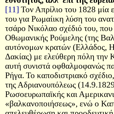
[11]
Τον Απρίλιο του 1828 μία ε
του για Ρωμαίικη λύση του ανα
τσάρο Νικόλαο σχέδιό του, που
Οθωμανικής Ρούμελης (της Βαλ
αυτόνομων κρατών (Ελλάδος, Η
Δακίας) με ελεύθερη πόλη την
αυτή συνιστά οφθαλμοφανώς πα
Ρήγα. Το καποδιστριακό σχέδιο
της Αδριανουπόλεως (14.9.182
Ρωσοευρωπαϊκής και Αμερικανικ
«βαλκανοποιήσεως», ενώ ο Καπο
απελευθέρωση και προοδευτικ