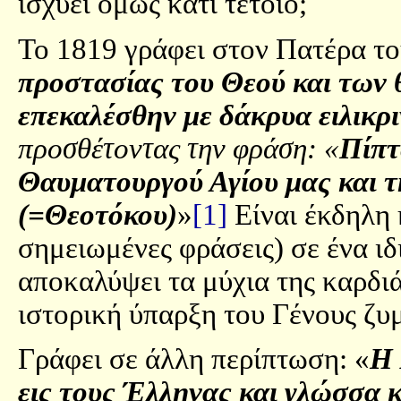
ισχύει όμως κάτι τέτοιο;
Το 1819 γράφει στον Πατέρα το
προστασίας του Θεού και των
επεκαλέσθην με δάκρυα ειλικρ
προσθέτοντας την φράση: «
Πίπτ
Θαυματουργού Αγίου μας και 
(=Θεοτόκου)
»
[1]
Είναι έκδηλη 
σημειωμένες φράσεις) σε ένα ιδ
αποκαλύψει τα μύχια της καρδιάς
ιστορική ύπαρξη του Γένους ζυ
Γράφει σε άλλη περίπτωση: «
Η 
εις τους Έλληνας και γλώσσα κ