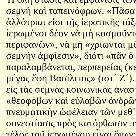
σεμνὴ καὶ ταπεινόφρων. «Πᾶσα
ἀλλότριαι εἰσι τῆς ἱερατικῆς τά
ἱερωμένοι δέον νὰ μὴ κοσμοῦντ
περιφανῶν», νὰ μὴ «χρίωνται μύ
σεμνὴν ἀμφίεσιν», διότι «πᾶν ὁ
παραλαμβάνεται, περπερείας (κε
μέγας ἔφη Βασίλειος» (ιστ´ Ζ´).
εἰς τὰς σεμνὰς κοινωνικὰς ἀνασ
«θεοφόβων καὶ εὐλαβῶν ἀνδρῶν»
πνευματικὴν ὠφέλειαν τῶν μεθ᾿
συνεστίασις πρὸς κατόρθωσιν π
τέλος τοῦ ἱερωμένου εἶναι ὅπως 