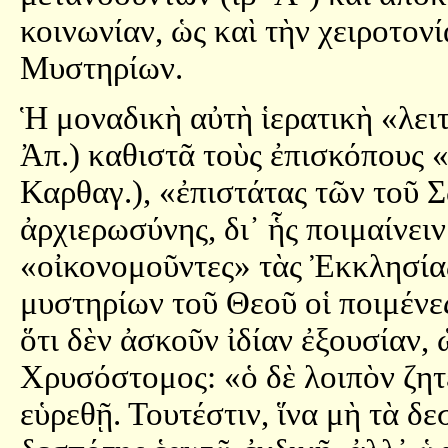
κοινωνίαν, ὡς καὶ τὴν χειροτον
Μυστηρίων.
Ἡ μοναδικὴ αὐτὴ ἱερατικὴ «λειτ
Ἀπ.) καθιστᾶ τοὺς ἐπισκόπους 
Καρθαγ.), «ἐπιστάτας τῶν τοῦ 
ἀρχιερωσύνης, δι᾿ ἧς ποιμαίνειν
«οἰκονομοῦντες» τὰς Ἐκκλησίας
μυστηρίων τοῦ Θεοῦ οἱ ποιμένες
ὅτι δὲν ἀσκοῦν ἰδίαν ἐξουσίαν, 
Χρυσόστομος: «ὁ δὲ λοιπὸν ζητεῖ
εὑρεθῇ. Τουτέστιν, ἵνα μὴ τὰ δε