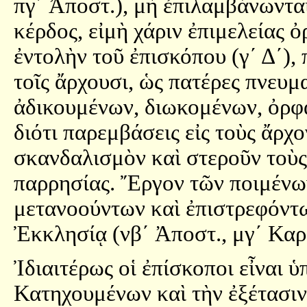
πγ´ Ἀποστ.), μὴ ἐπιλαμβάνωντα
κέρδος, εἰμὴ χάριν ἐπιμελείας 
ἐντολὴν τοῦ ἐπισκόπου (γ´ Δ´),
τοῖς ἄρχουσι, ὡς πατέρες πνευμ
ἀδικουμένων, διωκομένων, ὀρφα
διότι παρεμβάσεις εἰς τοὺς ἄρχο
σκανδαλισμὸν καὶ στεροῦν τοὺς
παρρησίας. Ἔργον τῶν ποιμένων
μετανοούντων καὶ ἐπιστρεφόντω
Ἐκκλησίᾳ (νβ´ Ἀποστ., μγ´ Καρ
Ἰδιαιτέρως οἱ ἐπίσκοποι εἶναι 
Κατηχουμένων καὶ τὴν ἐξέτασιν