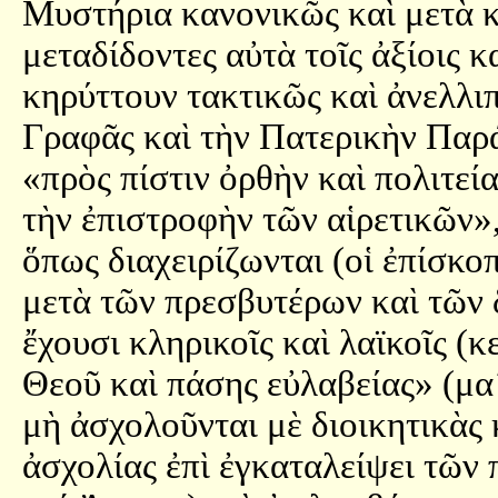
Μυστήρια κανονικῶς καὶ μετὰ 
μεταδίδοντες αὐτὰ τοῖς ἀξίοις κ
κηρύττουν τακτικῶς καὶ ἀνελλιπ
Γραφᾶς καὶ τὴν Πατερικὴν Παράδ
«πρὸς πίστιν ὀρθὴν καὶ πολιτεί
τὴν ἐπιστροφὴν τῶν αἱρετικῶν»,
ὅπως διαχειρίζωνται (οἱ ἐπίσκο
μετὰ τῶν πρεσβυτέρων καὶ τῶν 
ἔχουσι κληρικοῖς καὶ λαϊκοῖς (κ
Θεοῦ καὶ πάσης εὐλαβείας» (μα
μὴ ἀσχολοῦνται μὲ διοικητικὰς 
ἀσχολίας ἐπὶ ἐγκαταλείψει τῶν 