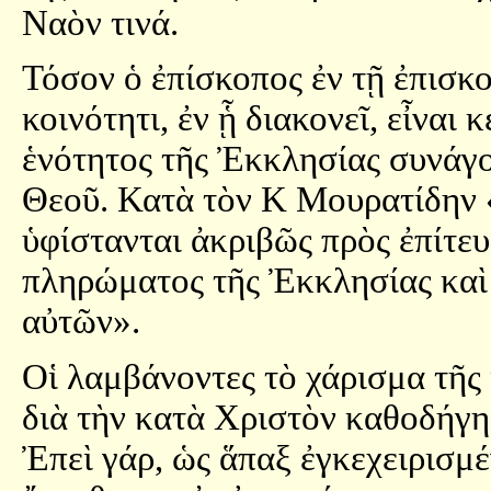
Ναὸν τινά.
Τόσον ὁ ἐπίσκοπος ἐν τῇ ἐπισκο
κοινότητι, ἐν ᾗ διακονεῖ, εἶναι 
ἑνότητος τῆς Ἐκκλησίας συνάγο
Θεοῦ. Κατὰ τὸν Κ Μουρατίδην «
ὑφίστανται ἀκριβῶς πρὸς ἐπίτευ
πληρώματος τῆς Ἐκκλησίας καὶ ο
αὐτῶν».
Οἱ λαμβάνοντες τὸ χάρισμα τῆς
διὰ τὴν κατὰ Χριστὸν καθοδήγη
Ἐπεὶ γάρ, ὡς ἅπαξ ἐγκεχειρισμέ