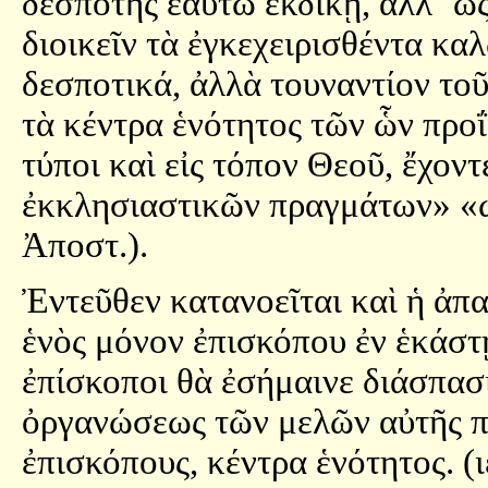
δεσπότης ἑαυτῶ ἐκδικῇ, ἀλλ᾿ ὡ
διοικεῖν τὰ ἐγκεχειρισθέντα καλ
δεσποτικά, ἀλλὰ τουναντίον τοῦ
τὰ κέντρα ἑνότητος τῶν ὧν προ
τύποι καὶ εἰς τόπον Θεοῦ, ἔχον
ἐκκλησιαστικῶν πραγμάτων» «ὡ
Ἀποστ.).
Ἐντεῦθεν κατανοεῖται καὶ ἡ ἀπ
ἑνὸς μόνον ἐπισκόπου ἐν ἑκάστ
ἐπίσκοποι θὰ ἐσήμαινε διάσπασι
ὀργανώσεως τῶν μελῶν αὐτῆς πε
ἐπισκόπους, κέντρα ἑνότητος. (ιε