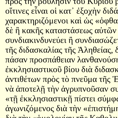
πρὸς τὴν βούλησιν τοῦ Κυρίου 
οἵτινες εἶναι οἱ κατ᾿ ἐξοχὴν δι
χαρακτηριζόμενοι καὶ ὡς «ὀφθα
δὲ ἢ κακῆς καταστάσεως αὐτῶν
συνδιακινδυνεύει ἢ συνδιασώζετ
τῆς διδασκαλίας τῆς Ἀληθείας, δ
πάσαν προσπάθειαν λανθανούση
ἐκκλησιαστικοῦ βίου διὰ διδασ
ἀντιθέτων πρὸς τὸ πνεῦμα τῆς 
νὰ ἀποτελῇ τὴν ἀγρυπνοῦσαν συ
«τῇ ἐκκλησιαστικῇ πίστει σύμφω
ἀγωνιζόμενος διὰ τὴν «ἐπιστήμη