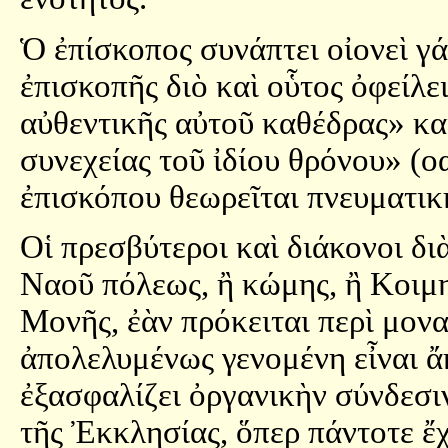
Ὁ ἐπίσκοπος συνάπτει οἰονεὶ γ
ἐπισκοπῆς διὸ καὶ οὗτος ὀφείλε
αὐθεντικῆς αὐτοῦ καθέδρας» καὶ
συνεχείας τοῦ ἰδίου θρόνου» (ο
ἐπισκόπου θεωρεῖται πνευματικὴ
Οἱ πρεσβύτεροι καὶ διάκονοι δι
Ναοῦ πόλεως, ἢ κώμης, ἢ Κοιμη
Μονῆς, ἐὰν πρόκειται περὶ μον
ἀπολελυμένως γενομένη εἶναι ἄκ
ἐξασφαλίζει ὀργανικὴν σύνδεσι
τῆς Ἐκκλησίας, ὅπερ πάντοτε ἔ