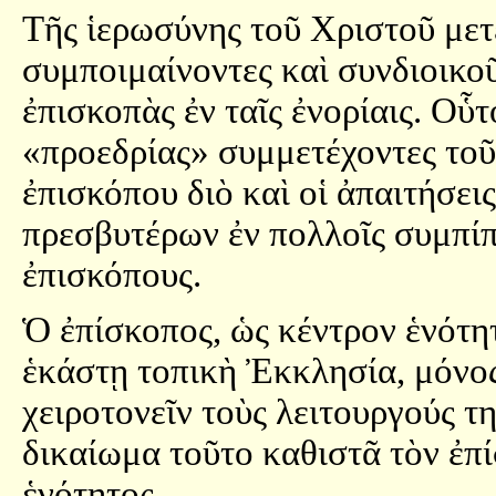
Τῆς ἱερωσύνης τοῦ Χριστοῦ μετέ
συμποιμαίνοντες καὶ συνδιοικο
ἐπισκοπὰς ἐν ταῖς ἐνορίαις. Οὗ
«προεδρίας» συμμετέχοντες τοῦ
ἐπισκόπου διὸ καὶ οἱ ἀπαιτήσε
πρεσβυτέρων ἐν πολλοῖς συμπί
ἐπισκόπους.
Ὁ ἐπίσκοπος, ὡς κέντρον ἑνότη
ἑκάστῃ τοπικὴ Ἐκκλησία, μόνος
χειροτονεῖν τοὺς λειτουργούς τ
δικαίωμα τοῦτο καθιστᾶ τὸν ἐπ
ἑνότητος.