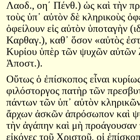
Λαοδ., οη´ Πένθ.) ὡς καὶ τὴν π
τοὺς ὑπ᾿ αὐτὸν δὲ κληρικοὺς ὀφ
ὀφείλουν εἰς αὐτὸν ὑποταγὴν (ι
Καρθαγ.), καθ᾿ ὅσον «αὐτὸς ἐστ
Κυρίου ὑπὲρ τῶν ψυχῶν αὐτῶν 
Ἀποστ.).
Οὕτως ὁ ἐπίσκοπος εἶναι κυρίω
φιλόστοργος πατὴρ τῶν πρεσβυτ
πάντων τῶν ὑπ᾿ αὐτὸν κληρικῶν 
ἄρχων ἀσκῶν ἀπρόσωπον καὶ ψυχ
τὴν ἀγάπην καὶ μὴ προάγουσαν
εἰκόνες τοῦ Χριστοῦ, οἱ ἐπίσκο