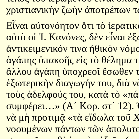
χριστιανικὴν ζωὴν ἀποτρέπων 
Εἶναι αὐτονόητον ὅτι τὸ ἱερατι
αὐτὸ οἱ Ἱ. Κανόνες, δὲν εἶναι 
ἀντικειμενικόν τινα ἠθικὸν νόμο
ἀγάπης ὑπακοῆς εἰς τὸ θέλημα 
ἄλλου ἀγάπη ὑποχρεοῖ ἔσωθεν 
ἐξωτερικὴν διαγωγήν του, διὰ 
τοὺς ἀδελφούς του, κατὰ τὸ «πά
συμφέρει…» (Α´ Κορ. στ´ 12). 
νὰ μὴ προτιμᾷ «τὰ εἴδωλα τοῦ 
νοουμένων πάντων τῶν ἀπολυτ