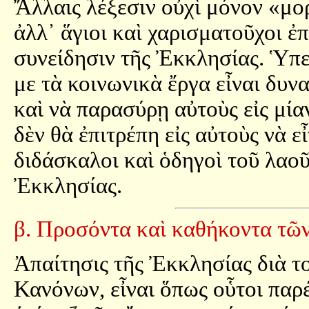
Ἄλλαις λέξεσιν οὐχὶ μόνον «μο
ἀλλ᾿ ἅγιοι καὶ χαρισματοῦχοι 
συνείδησιν τῆς Ἐκκλησίας. Ὑπ
με τὰ κοινωνικὰ ἔργα εἶναι δυ
καὶ νὰ παρασύρῃ αὐτοὺς εἰς μία
δὲν θὰ ἐπιτρέπη εἰς αὐτοὺς νὰ ε
διδάσκαλοι καὶ ὁδηγοὶ τοῦ λαοῦ
Ἐκκλησίας.
β. Προσόντα καὶ καθήκοντα τῶ
Ἀπαίτησις τῆς Ἐκκλησίας διὰ τ
Κανόνων, εἶναι ὅπως οὗτοι παρέ