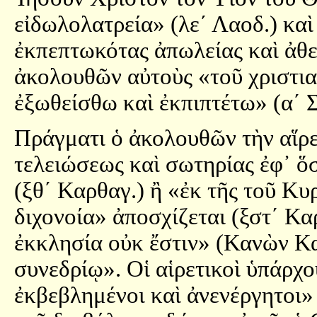
εἰδωλολατρεία» (λε´ Λαοδ.) καὶ
ἐκπεπτωκότας ἀπωλείας καὶ ἀθε
ἀκολουθῶν αὐτοὺς «τοῦ χριστια
ἐξωθείσθω καὶ ἐκπιπτέτω» (α´ Σ
Πράγματι ὁ ἀκολουθῶν τὴν αἵρε
τελειώσεως καὶ σωτηρίας ἐφ᾿ ὅ
(ξθ´ Καρθαγ.) ἢ «ἐκ τῆς τοῦ 
διχονοία» ἀποσχίζεται (ξστ´ Κα
ἐκκλησία οὐκ ἔστιν» (Κανὼν Κα
συνεδρίῳ». Οἱ αἱρετικοὶ ὑπάρχ
ἐκβεβλημένοι καὶ ἀνενέργητοι» 