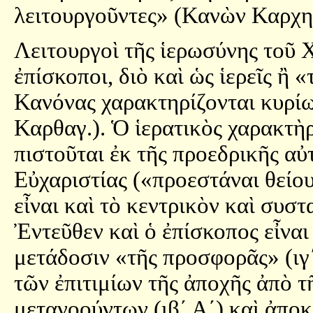
λειτουργοῦντες» (Κανὼν Καρχη
Λειτουργοὶ τῆς ἱερωσύνης τοῦ Χ
ἐπίσκοποι, διὸ καὶ ὡς ἱερεῖς ἢ «
Κανόνας χαρακτηρίζονται κυρίως
Καρθαγ.). Ὁ ἱερατικὸς χαρακτὴ
πιστοῦται ἐκ τῆς προεδρικῆς αὐ
Εὐχαριστίας («προεστάναι θείο
εἶναι καὶ τὸ κεντρικὸν καὶ συσ
Ἐντεῦθεν καὶ ὁ ἐπίσκοπος εἶναι
μετάδοσιν «τῆς προσφορᾶς» (ιγ´
τῶν ἐπιτιμίων τῆς ἀποχῆς ἀπὸ τ
μετανοούντων (ιβ´ Α´) καὶ ἀποκ