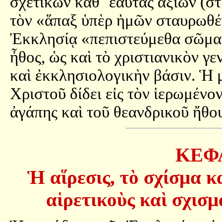
σχετικῶν καθ᾿ ἑαυτὰς ἀξιῶν (στ
τὸν «ἅπαξ ὑπὲρ ἡμῶν σταυρωθέν
Ἐκκλησίᾳ «πεπιστεύμεθα σῶμα 
ἦθος, ὡς καὶ τὸ χριστιανικὸν γε
καὶ ἐκκλησιολογικὴν βάσιν. Ἡ μ
Χριστοῦ δίδει εἰς τὸν ἱερωμένο
ἀγάπης καὶ τοῦ θεανδρικοῦ ἤθο
ΚΕΦ
Ἡ αἵρεσις, τὸ σχίσμα κ
αἱρετικοὺς καὶ σχισμ