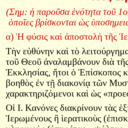
(Σημ: ἡ παροῦσα ἑνότητα τοῦ 1ο
ὁποῖες βρίσκονται ὡς ὑποσημειώ
α) Ἡ φύσις καὶ ἀποστολὴ τῆς Ἱ
Τὴν εὐθύνην καὶ τὸ λειτούργημ
τοῦ Θεοῦ ἀναλαμβάνουν διὰ τῆς 
Ἐκκλησίας, ἤτοι ὁ Ἐπίσκοπος κ
βοηθὸς ἐν τῇ διακονίᾳ τῶν Μυστ
χαρακτηριζόμενοι καὶ ὡς «προεσ
Οἱ Ι. Κανόνες διακρίνουν τὰς ἑξ
Ἱερωμένους ἢ ἱερατικοὺς (ἐπισ