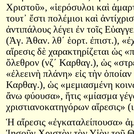
Χριστοῦ», «ἱερόσυλοι καὶ ἁμαρ
τουτ᾿ ἔστι πολέμιοι καὶ ἀντίχρι
ἀντιπάλους λέγει ἐν τοῖς Εὐαγγ
(Ἁγ. Ἀθαν. λθ´ ἑορτ. ἐπιστ.), «
αἵρεσις δὲ χαρακτηρίζεται ὡς 
ὄλεθρον (νζ´ Καρθαγ.), ὡς «στ
«ἐλεεινὴ πλάνη» εἰς τὴν ὁποίαν
Καρθαγ.), ὡς «μεμιασμένη κοινω
ἄνω φύουσα», ἥτις «μίασμα γέγ
χριστιανοκατηγόρων αἵρεσις» (ι
Ἡ αἵρεσις «ἐγκαταλείπουσα» ἀ
Ἰησοῦν Χριστὸν τὸν Υἱὸν τοῦ 