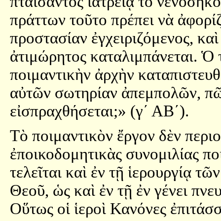
πταίσαντος ἰατρείᾳ τὸ νενοσηκ
πράττων τοῦτο πρέπει νὰ ἀφορί
προστασίαν ἐγχειριζόμενος, καὶ
ἀτιμώρητος καταλιμπάνεται. Ὁ
ποιμαντικὴν ἀρχὴν καταπιστευθε
αὐτῶν σωτηρίαν ἀπεμπολῶν, πῶ
εἰσπραχθήσεται;» (γ´ ΑΒ´).
Τὸ ποιμαντικὸν ἔργον δὲν περιο
ἐποικοδομητικὰς συνομιλίας πο
τελεῖται καὶ ἐν τῇ ἱερουργίᾳ τ
Θεοῦ, ὡς καὶ ἐν τῇ ἐν γένει πν
Οὕτως οἱ ἱεροὶ Κανόνες ἐπιτάσσ