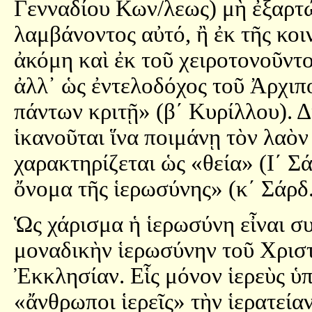
Γενναδίου Κων/λεως) μὴ ἐξαρτώ
λαμβάνοντος αὐτό, ἢ ἐκ τῆς κο
ἀκόμη καὶ ἐκ τοῦ χειροτονοῦντος
ἀλλ᾿ ὡς ἐντελοδόχος τοῦ Ἀρχιπ
πάντων κριτῇ» (β´ Κυρίλλου). Δ
ἱκανοῦται ἵνα ποιμάνῃ τὸν λαὸν
χαρακτηρίζεται ὡς «θεία» (Ι´ Σ
ὄνομα τῆς ἱερωσύνης» (κ´ Σάρδ.
Ὡς χάρισμα ἡ ἱερωσύνη εἶναι συν
μοναδικὴν ἱερωσύνην τοῦ Χριστο
Ἐκκλησίαν. Εἷς μόνον ἱερεὺς ὑπ
«ἄνθρωποι ἱερεῖς» τὴν ἱερατεία