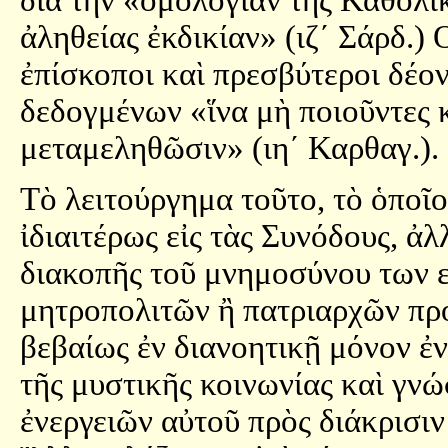
διὰ τὴν «ὁμολογίαν τῆς Καθολι
ἀληθείας ἐκδικίαν» (ιζ´ Σάρδ.)
ἐπίσκοποι καὶ πρεσβύτεροι δέον
δεδογμένων «ἵνα μὴ ποιοῦντες 
μεταμεληθῶσιν» (ιη´ Καρθαγ.).
Τὸ λειτούργημα τοῦτο, τὸ ὁποῖο
ἰδιαιτέρως εἰς τὰς Συνόδους, ἀλ
διακοπῆς τοῦ μνημοσύνου των 
μητροπολιτῶν ἢ πατριαρχῶν προ
βεβαίως ἐν διανοητικῇ μόνον ἐν
τῆς μυστικῆς κοινωνίας καὶ γν
ἐνεργειῶν αὐτοῦ πρὸς διάκρισιν