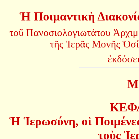
Ἡ Ποιμαντικὴ Διακονί
τοῦ Πανοσιολογιωτάτου Ἀρχιμ
τῆς Ἱερᾶς Μονῆς Ὁσ
ἐκδόσε
Μ
ΚΕΦ
Ἡ Ἱερωσύνη, οἱ Ποιμένε
τοὺς Ἱε