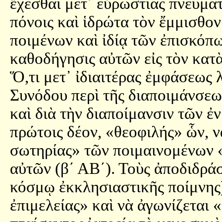
ἔχεσθαι μετ᾿ εὐρωστίας πνευματ
πόνοις καὶ ἱδρώτα τὸν ἔμμισθο
ποιμένων καὶ ἰδίᾳ τῶν ἐπισκόπω
καθοδήγησις αὐτῶν εἰς τὸν κατ
Ὅ,τι μετ᾿ ἰδιαιτέρας ἐμφάσεως 
Συνόδου περὶ τῆς διαποιμάνσε
καὶ διὰ τὴν διαποίμανσιν τῶν ἐ
πρώτοις δέον, «θεοφιλής» ὧν, ν
σωτηρίας» τῶν ποιμαινομένων 
αὐτῶν (β´ ΑΒ´). Τοὺς ἀποδιδράσ
κόσμῳ ἐκκλησιαστικῆς ποίμνης)
ἐπιμελείας» καὶ νὰ ἀγωνίζεται