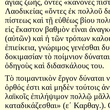
ἁγίας ζωῆς, ὄντες «κανόνες πίστ
Λαοδικείας «ὄντες ἐκ πολλοῦ δ
πίστεως καὶ τῇ εὐθέως βίου πολ
εἰς ἕκαστον βαθμὸν εἶναι ἀναγκ
(αὐτῶν) καὶ ἡ τῶν τρόπων καλοκ
ἐπιείκεια, γνώριμος γενέσθαι δυ
δοκιμασίαν τὸ ποίμνιον δύνατα
ὁδηγοὺς καὶ διδασκάλους του.
Τὸ ποιμαντικὸν ἔργον δύναται 
ὀρθός ἐστι καὶ μηδὲν τούτοις ἀν
λαϊκοῖς ἐπιλήψιμον πολλῷ μᾶλλ
καταδικάζεσθαι» (ε´ Καρθαγ.).