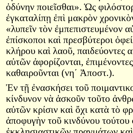
ὀδύνην ποιεῖσθαι». Ὡς φιλόστο
ἐγκαταλίπῃ ἐπὶ μακρὸν χρονικὸν
«λυπεῖν τὸν ἐμπεπιστευμένον αὐ
ἐπίσκοποι καὶ πρεσβύτεροι ὀφε
κλήρου καὶ λαοῦ, παιδεύοντες α
αὐτῶν ἀφορίζονται, ἐπιμένοντες
καθαιροῦνται (νη´ Ἀποστ.).
Ἐν τῇ ἐνασκήσει τοῦ ποιμαντικο
κίνδυνον νὰ ἀσκοῦν τοῦτο ἀνθρ
αὐτῶν κρίσιν καὶ ὄχι κατὰ τὸ 
ἀποφυγὴν τοῦ κινδύνου τούτου ο
ἐκκλησιαστικῶν πραγμάτων καὶ