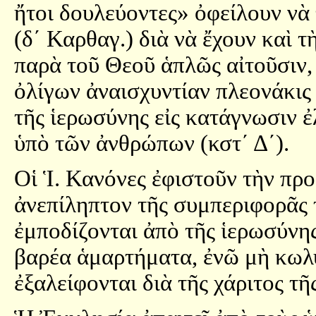
ἤτοι δουλεύοντες» ὀφείλουν νὰ
(δ´ Καρθαγ.) διὰ νὰ ἔχουν καὶ 
παρὰ τοῦ Θεοῦ ἁπλῶς αἰτοῦσιν, 
ὀλίγων ἀναισχυντίαν πλεονάκις
τῆς ἱερωσύνης εἰς κατάγνωσιν ἐλ
ὑπὸ τῶν ἀνθρώπων (κστ´ Δ´).
Οἱ Ἱ. Κανόνες ἐφιστοῦν τὴν πρ
ἀνεπίληπτον τῆς συμπεριφορᾶς
ἐμποδίζονται ἀπὸ τῆς ἱερωσύνης
βαρέα ἁμαρτήματα, ἐνῶ μὴ κωλ
ἐξαλείφονται διὰ τῆς χάριτος τῆς