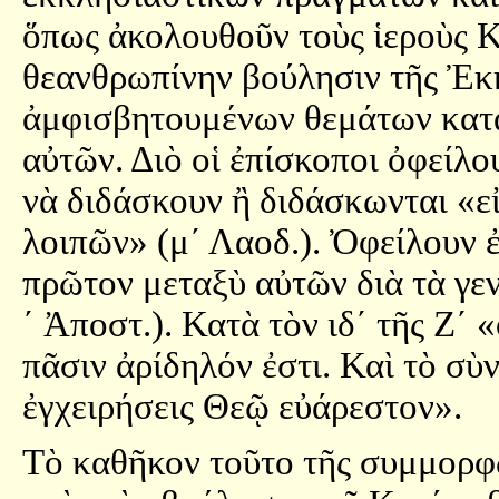
ὅπως ἀκολουθοῦν τοὺς ἱεροὺς Κ
θεανθρωπίνην βούλησιν τῆς Ἐκκ
ἀμφισβητουμένων θεμάτων κατα
αὐτῶν. Διὸ οἱ ἐπίσκοποι ὀφείλο
νὰ διδάσκουν ἢ διδάσκωνται «ε
λοιπῶν» (μ´ Λαοδ.). Ὀφείλουν 
πρῶτον μεταξὺ αὐτῶν διὰ τὰ γε
´ Ἀποστ.). Κατὰ τὸν ιδ´ τῆς Ζ´ 
πᾶσιν ἀρίδηλόν ἐστι. Καὶ τὸ σὺν
ἐγχειρήσεις Θεῷ εὐάρεστον».
Τὸ καθῆκον τοῦτο τῆς συμμορφ