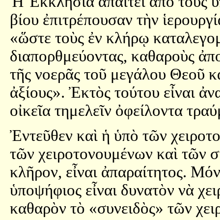
Ἡ Ἐκκλησία ἀπαιτεῖ ἀπὸ τοὺς 
βίου ἐπιτρέπουσαν τὴν ἱερουργ
«ὥστε τοὺς ἐν κλήρῳ καταλεγομ
διαπορθμεύοντας, καθαροὺς ἀπο
τῆς νοερᾶς τοῦ μεγάλου Θεοῦ κα
ἀξίους». Ἐκτὸς τούτου εἶναι ἀν
οἰκεῖα τημελεῖν ὀφείλοντα τραύ
Ἐντεῦθεν καὶ ἡ ὑπὸ τῶν χειροτο
τῶν χειροτονουμένων καὶ τῶν συ
κλῆρον, εἶναι ἀπαραίτητος. Μό
ὑποψήφιος εἶναι δυνατὸν νὰ χει
καθαρὸν τὸ «συνειδὸς» τῶν χει