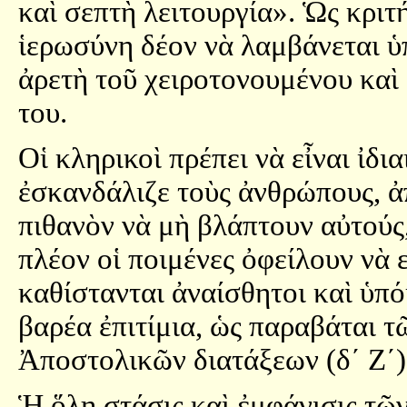
καὶ σεπτὴ λειτουργία». Ὡς κριτή
ἱερωσύνη δέον νὰ λαμβάνεται ὑ
ἀρετὴ τοῦ χειροτονουμένου καὶ 
του.
Οἱ κληρικοὶ πρέπει νὰ εἶναι ἰδια
ἐσκανδάλιζε τοὺς ἀνθρώπους, ἀπ
πιθανὸν νὰ μὴ βλάπτουν αὐτούς
πλέον οἱ ποιμένες ὀφείλουν νὰ ε
καθίστανται ἀναίσθητοι καὶ ὑπόκ
βαρέα ἐπιτίμια, ὡς παραβάται τ
Ἀποστολικῶν διατάξεων (δ´ Ζ´)
Ἡ ὅλη στάσις καὶ ἐμφάνισις τῶν