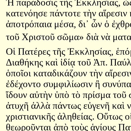
Ἡ παράδοσις τῆς Ἐκκλησίας, ὡς
κατενόησε πάντοτε τὴν αἵρεσιν 
ἀποτρόπαια μέσα, δι᾿ ὧν ὁ ἐχθρὸ
τοῦ Χριστοῦ σῶμα» διὰ νὰ ματ
Οἱ Πατέρες τῆς Ἐκκλησίας, ἑπό
Διαθήκης καὶ ἰδίᾳ τοῦ Ἀπ. Παύ
ὁποῖοι καταδικάζουν τὴν αἵρεσ
ἐδέχοντο συμφιλίωσιν ἢ συνύπαρ
ἴδουν αὐτὴν ὑπὸ τὸ πρίσμα τοῦ 
ἀτυχῆ ἀλλὰ πάντως εὐγενῆ καὶ 
χριστιανικῆς ἀληθείας. Οὕτως οἱ
θεωροῦνται ἀπὸ τοὺς ἁγίους Πα