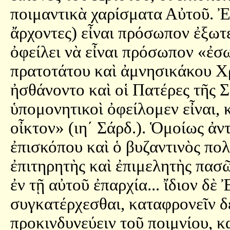
ποιμαντικὰ χαρίσματα Αὐτοῦ. Ἐν
ἄρχοντες) εἶναι πρόσωπον ἐξωτ
ὀφείλει νὰ εἶναι πρόσωπον «ἐσω
πρατοτάτου καὶ ἀμνησικάκου Χ
ἠσθάνοντο καὶ οἱ Πατέρες τῆς 
ὑπομονητικοὶ ὀφείλομεν εἶναι, 
οἶκτον» (ιη´ Σάρδ.). Ὁμοίως ἀν
ἐπισκόπου καὶ ὁ βυζαντινὸς πολ
ἐπιτηρητὴς καὶ ἐπιμελητὴς πα
ἐν τῇ αὐτοῦ ἐπαρχία... ἴδιον δὲ
συγκατέρχεσθαι, καταφρονεῖν δ
προκινδυνεύειν τοῦ ποιμνίου, κ