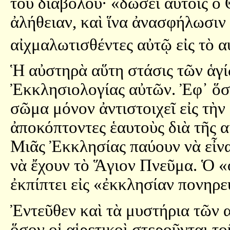
τοῦ διαβόλου· «δώσει αὐτοῖς ὁ 
ἀλήθειαν, καὶ ἵνα ἀνασφήλωσιν
αἰχμαλωτισθέντες αὐτῷ εἰς τὸ α
Ἡ αὐστηρὰ αὕτη στάσις τῶν ἁγί
Ἐκκλησιολογίας αὐτῶν. Ἐφ᾿ ὅσ
σῶμα μόνον ἀντιστοιχεῖ εἰς τὴν 
ἀποκόπτοντες ἑαυτοὺς διὰ τῆς α
Μιᾶς Ἐκκλησίας παύουν νὰ εἶνα
νὰ ἔχουν τὸ Ἅγιον Πνεῦμα. Ὁ «
ἐκπίπτει εἰς «ἐκκλησίαν πονηρ
Ἐντεῦθεν καὶ τὰ μυστήρια τῶν 
ὅσον οἱ αἱρετικοὶ στεροῦνται τ