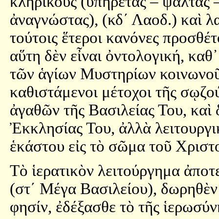
κληρικοὺς (ὑπηρέτας – ψάλτας 
ἀναγνώστας), (κδ´ Λαοδ.) καὶ λα
τούτοις ἕτεροι κανόνες προσθέτ
αὕτη δὲν εἶναι ὀντολογική, καθ
τῶν ἁγίων Μυστηρίων κοινωνοῦν
καθιστάμενοι μέτοχοι τῆς σῳζο
ἀγαθῶν τῆς Βασιλείας Του, καὶ 
Ἐκκλησίας Του, ἀλλὰ λειτουργικ
ἑκάστου εἰς τὸ σῶμα τοῦ Χριστ
Τὸ ἱερατικὸν λειτούργημα ἀποτ
(στ´ Μέγα Βασιλείου), δωρηθὲν
φησίν, ἐδέξασθε τὸ τῆς ἱερωσύ