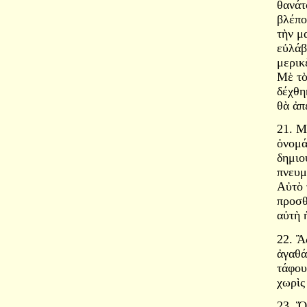
θανάτ
βλέπο
τὴν μ
εὐλάβ
μερικ
Μὲ τὸ
δέχθη
θὰ ἀπ
21. Μ
ὀνομά
δημιο
πνευμ
Αὐτὸ 
προσθ
αὐτὴ 
22. Ἂ
ἀγαθά
τάφου
χωρὶς
23. Ὅ