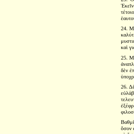
Ἐκεῖν
τέτοι
ἑαυτο
24. Μ
καλύτ
μυστι
καὶ γι
25. Μ
ἀναπλ
δὲν ἐ
ὑποχρ
26. Δ
εὐλάβ
τελευ
ἐξέφρ
φιλοσ
Βαθμὶ
ὅσον 