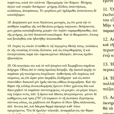
ἔμενε
παρόντος, κατὰ τὸν εἰπόντα· Προωρώμην τὸν Κύριον. Μνήμης
ἁγίων καὶ νοερῶν δυνάμεων· μνήμης ἐξόδου, ἀπαντήσεως,
11. Ὅ
κολάσεως, ἀποφάσεως. Ἐν μεγάλοις μὲν ἠρξάμεθα, ἀναπτώτοις δὲ
ἐκεῖν
κατελήξαμεν.
του ε
18. Διηγήσατό μοί ποτε Αἰγύπτιος μοναχὸς, ὡς ὅτι μετὰ τὴν ἐν
Μὴν τ
αἰσθήσει καρδίας τῆς τοῦ θανάτου μνήμης παγίωσιν, θελήσαντός
παρασ
μου χρείας καταλαβούσης μικρὸν τὸν πηλὸν παραμυθήσασθαι, ὑπὸ
τῆς μνήμης, ὡς ὑπὸ δικαστοῦ κεκώλυμαι. Καὶ τὸ θαυμαστόν, ὅτιπερ
καὶ βουληθεὶς οὐκ ἠδυνήθην ἀπώσασθαι·
12. Α
καὶ τ
19. ἕτερός τις οἰκῶν ἐνταῦθα ἐν τῷ λεγομένῳ Θολῷ τόπῳ, πολλάκις
περισ
ἐκ τῆς τοιαύτης ἐννοίας ἐξίστατο, καὶ ὡς ὀλιγοθυμήσας, ἢ καὶ
ἐπιληπτιάσας παρὰ τῶν εὑρισκομένων ἀδελφῶν, ἄπνους σχεδὸν
ἐνῷ κ
ἐβαστάζετο.
13. Ἡ
20. Οὐ σιωπήσω σοι καὶ τὸ τοῦ ἡσυχίου τοῦ Χωρηβίτου σημᾶναι
περικ
διήγημα. Οὗτος ἀεὶ ἐν πάσῃ ἀμελείᾳ διέτριβε, τῆς ἑαυτοῦ ψυχῆς τὸ
παράπαν μὴ ποιούμενος ἐπιμέλειαν· ἀσθενήσας οὖν ἐσχάτως τοῦ
14. Ἡ
σώματος, ὡς ἐπὶ ὥραν μίαν ἀκριβῶς ἐξεδήμησε· καὶ εἰς αὐτὸν
ἐπανελθὼν δυσωπεῖ μὲν ἡμᾶς πάντας εὐθέως ἀναχωρῆσαι. Καὶ τὴν
πολλὰ
θύραν τῆς κέλλης ἀνοικοδομήσας ἔμεινεν ἔνδον χρόνους δύο καὶ
πιέζο
δέκα μηδενὶ τὸ παράπαν συντετυχηκὼς, οὐ μικρόν, οὐ μέγαν λόγον,
οὐχ ἑτέρου τινὸς, ἀλλ᾿ ἢ ἄρτου καὶ ὕδατος ἀπογευόμενος· μόνον δὲ
15. Α
καθήμενος καὶ πρὸς (797.) ἃ ἑώρακεν ἐν τῇ ἐκστάσει ἐξηστηκὼς
σύννους οὕτως, ὡς μηδέποτε ἐπὶ Κυρίου τὸ ἴδιον ἦθος ἀλλοιώσας,
ὀκνηρ
ἀλλ᾿ ἔκνους ἀεὶ, καὶ δάκρυα θερμὰ ἀψοφητὶ καθ᾿ ὅλου
θὰ τὰ
προχεόμενος. Ὅτε δὲ ἤμελλεν τελευτᾷν, ἀναφράξαντες τὴν θύραν
χαμογ