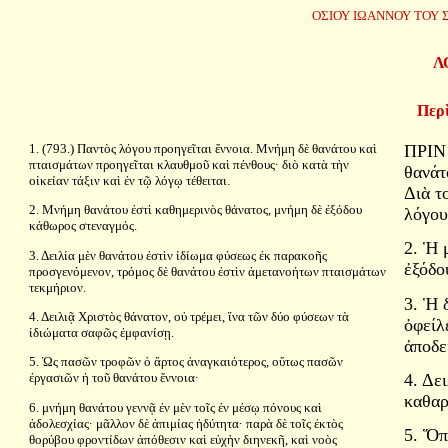
ΟΣΙΟΥ ΙΩΑΝΝΟΥ ΤΟΥ 
Λ
Περὶ
1. (793.) Παντὸς λόγου προηγεῖται ἔννοια. Μνήμη δὲ θανάτου καὶ
ΠΡΙΝ 
πταισμάτων προηγεῖται κλαυθμοῦ καὶ πένθους· διὸ κατὰ τὴν
θανάτ
οἰκείαν τάξιν καὶ ἐν τῷ λόγῳ τέθειται.
Διὰ τ
2. Μνήμη θανάτου ἐστὶ καθημερινὸς θάνατος, μνήμη δὲ ἐξόδου
λόγου
κάθωρος στεναγμός.
2. Ἡ 
3. Δειλία μὲν θανάτου ἐστὶν ἰδίωμα φύσεως ἐκ παρακοῆς
ἐξόδο
προσγενόμενον, τρόμος δὲ θανάτου ἐστὶν ἀμετανοήτων πταισμάτων
τεκμήριον.
3. Ἡ 
4. Δειλιᾷ Χριστὸς θάνατον, οὐ τρέμει, ἵνα τῶν δύο φύσεων τὰ
ὀφείλ
ἰδιώματα σαφῶς ἐμφανίσῃ.
ἀποδε
5. Ὡς πασῶν τροφῶν ὁ ἄρτος ἀναγκαιότερος, οὕτως πασῶν
4. Δε
ἐργασιῶν ἡ τοῦ θανάτου ἔννοια·
καθαρ
6. μνήμη θανάτου γεννᾷ ἐν μὲν τοῖς ἐν μέσῳ πόνους καὶ
ἀδολεσχίας· μᾶλλον δὲ ἀπιμίας ἡδύτητα· παρὰ δὲ τοῖς ἐκτὸς
5. Ὅπ
θορύβου φροντίδων ἀπόθεσιν καὶ εὐχὴν διηνεκῆ, καὶ νοὸς