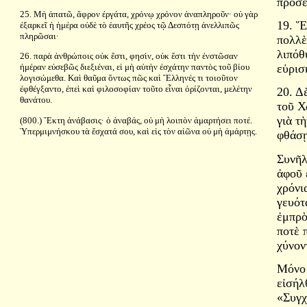
προσε
25. Μὴ ἀπατῶ, ἄφρον ἐργάτα, χρόνῳ χρόνον ἀναπληροῦν· οὐ γὰρ
19. Ἕ
ἐξαρκεῖ ἡ ἡμέρα οὐδὲ τὸ ἑαυτῆς χρέος τῷ Δεσπότῃ ἀνελλιπῶς
πληρῶσαι·
πολλὲ
λιπόθ
26. παρὰ ἀνθρώποις οὐκ ἔστι, φησὶν, οὐκ ἔστι τὴν ἐνστῶσαν
εὑρισ
ἡμέραν εὐσεβῶς διεξιέναι, εἰ μὴ αὐτὴν ἐσχάτην παντὸς τοῦ βίου
λογισώμεθα. Καὶ θαῦμα ὄντως πῶς καὶ Ἕλληνές τι τοιοῦτον
ἐφθέγξαντο, ἐπεὶ καὶ φιλοσοφίαν τοῦτο εἶναι ὁρίζονται, μελέτην
20. Δ
θανάτου.
τοῦ Χ
γιὰ τ
(800.) Ἕκτη ἀνάβασις· ὁ ἀναβάς, οὐ μὴ λοιπὸν ἁμαρτήσει ποτέ.
Ὑπερμιμνήσκου τὰ ἔσχατά σου, καὶ εἰς τὸν αἰῶνα οὐ μὴ ἁμάρτῃς.
φθάσῃ
Συνῆλ
ἀφοῦ 
χρόνι
γευότ
ἐμπρὸ
ποτὲ 
χύνον
Μόνο 
εἰσήλ
«Συγχ