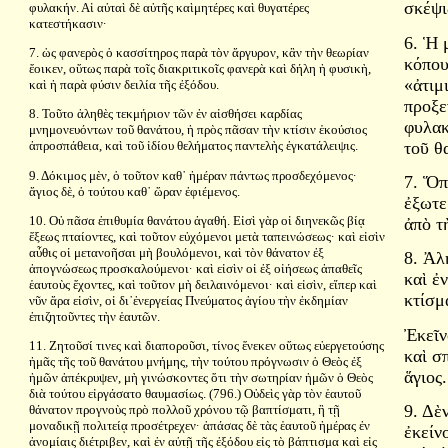
σκέψι
φυλακήν. Αἱ αὐταὶ δὲ αὐτῆς καὶμητέρες καὶ θυγατέρες
κατεστήκασιν·
6. Ἡ 
7. ὡς φανερὸς ὁ κασσίτηρος παρὰ τὸν ἄργυρον, κἂν τὴν θεωρίαν
κόπου
ἔοικεν, οὕτως παρὰ τοῖς διακριτικοῖς φανερὰ καὶ δήλη ἡ φυσικὴ,
«ἀτιμ
καὶ ἡ παρὰ φύσιν δειλία τῆς ἐξόδου.
προξε
8. Τοῦτο ἀληθὲς τεκμήριον τῶν ἐν αἰσθήσει καρδίας
φυλακ
μνημονευόντων τοῦ θανάτου, ἡ πρὸς πᾶσαν τὴν κτίσιν ἑκούσιος
τοῦ θ
ἀπροσπάθεια, καὶ τοῦ ἰδίου θελήματος παντελὴς ἐγκατάλειψις.
9. Δόκιμος μὲν, ὁ τοῦτον καθ᾿ ἡμέραν πάντως προσδεχόμενος·
7. Ὅπ
ἅγιος δὲ, ὁ τούτου καθ᾿ ὥραν ἐφιέμενος.
ἐξωτε
10. Οὐ πᾶσα ἐπιθυμία θανάτου ἀγαθή. Εἰσὶ γὰρ οἱ διηνεκῶς βίᾳ
ἀπὸ τ
ἕξεως πταίοντες, καὶ τοῦτον εὐχόμενοι μετὰ ταπεινώσεως· καὶ εἰσὶν
αὖθις οἱ μετανοῆσαι μὴ βουλόμενοι, καὶ τὸν θάνατον ἐξ
8. Ἀλ
ἀπογνώσεως προσκαλούμενοι· καὶ εἰσὶν οἱ ἐξ οἰήσεως ἀπαθεῖς
καὶ ἐ
ἑαυτοὺς ἔχοντες, καὶ τοῦτον μὴ δειλαινόμενοι· καὶ εἰσὶν, εἴπερ καὶ
κτίσμ
νῦν ἄρα εἰσὶν, οἱ δι᾿ἐνεργείας Πνεύματος ἁγίου τὴν ἐκδημίαν
ἐπιζητοῦντες τὴν ἑαυτῶν.
Ἐκεῖν
11. Ζητοῦσί τινες καὶ διαποροῦσι, τίνος ἕνεκεν οὕτως εὐεργετούσης
καὶ σ
ἡμᾶς τῆς τοῦ θανάτου μνήμης, τὴν τούτου πρόγνωσιν ὁ Θεὸς ἐξ
ἅγιος.
ἡμῶν ἀπέκρυψεν, μὴ γινώσκοντες ὅτι τὴν σωτηρίαν ἡμῶν ὁ Θεὸς
διὰ τούτου εἰργάσατο θαυμασίως. (796.) Οὐδεὶς γὰρ τὸν ἑαυτοῦ
9. Δὲ
θάνατον προγνοὺς πρὸ πολλοῦ χρόνου τῷ βαπτίσματι, ἣ τῇ
μοναδικῇ πολιτείᾳ προσέτρεχεν· ἁπάσας δὲ τὰς ἑαυτοῦ ἡμέρας ἐν
ἐκείν
ἀνομίαις διέτριβεν, καὶ ἐν αὐτῇ τῆς ἐξόδου εἰς τὸ βάπτισμα καὶ εἰς