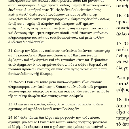
εἰσεληλύθαμεν, καὶ πολλὰ δυσωπήσαντες, τοῦτο καὶ μόνον παρ᾿
σκυθρ
αὐτοῦ ἀκηκόαμεν· Συγχωρήσατε· οὐδεὶς μνήμην θανάτου ἐγνωκὼς,
δυνήσεται ἁμαρτῆσαί ποτε. Ἡμεῖς δὲ ἐθαμβούμεθα τὸν οὕτως
πρώην ἀμελῆ ὁρῶντες, οὕτως ἀθρόον μεταμορφωθέντα τὴν
16. Ο
μακαρίαν ἀλλοίωσιν καὶ μεταμόρφωσιν· θάψαντες δὲ αὐτὸν ὁσίως
προστ
ἐν τῷ κοιμητηρίῳ τῷ πλησίον τοῦ κάστρου· μεθ᾿ ἡμέραν
συναί
ἐπιζητήσαντες τὸ ἅγιον αὐτοῦ λείψανον, οὐχ εὕρομεν· τοῦ Κυρίου
καὶ ἐν τούτῳ τὴν μεμεριμνημένην αὐτοῦ καὶἀξιέπαινον μετάνοιαν
ἄλλο 
πληροφορήσαντος, πάντας τοὺς βουλομένους, καὶ μετὰ πολλὴν
ἀμέλειαν διορθώσασθαι·
17. Ὁ
σκέπτ
21. ὥσπερ τὴν ἄβυσσον ἀπέρατον, τινὲς εἶναι ὁρίζονται· τόπον γὰρ
ἐνθυμ
αὐτὴν καλοῦσιν ἀπύθμαντον. Οὕτως ἡ τοῦ θανάτου ἔννοια
ἄφθαρτον καὶ τὴν ἁγνείαν καὶ τὴν ἐργασίαν κέκτηται. Βεβαιοῦται
νὰ ἐν
δὲ τὸ εἰρημένον ὁ προειρημένος ὅσιος. Φόβῳ φόβον διηνεκῶς οἱ
ἔλεγε
τοιοῦτοι προσλαμβάνοντες, οὐ παύονται ἄχρις ἂν καὶ αὕτη ἡ τῶν
ὀστέων ἐκδαπανηθῇ δύναμις.
Ἀπὸ μ
22. Δῶρον Θεοῦ καὶ τοῦτο μετὰ πάντων ἀγαθῶν εἶναι ἑαυτοὺς
καταλ
πληροφορήσωμεν· ἐπεί πως πολλάκις καὶ ἐν αὐτοῖς τοῖς μνήμασι
φόβος
παραγενόμενοι, ἀδάκρυτοί τινες καὶ σκληροὶ διαμένομεν· ἐκτὸς δὲ
τῆς τοιαύτης θεωρίας πλειστάκις κατανυσσώμεθα.
18. Κ
23. Ὁ πάντων νεκρωθεὶς, οὗτος θανάτου ἐμνημόνευσεν· ὁ δὲ ἔτι
ὅτου 
σχετικὸς, οὐ σχολάσει ἑαυτῷ ἀντεπίβουλος ὤν.
εἶχα 
παρηγ
24. Μὴ θέλε πάντας διὰ λόγον πληροφορεῖν τὴν πρὸς αὐτοὺς
ἀγάπην· μᾶλλον δὲ Θεὸν αἰτοῦ ταύτην αὐτοῖς ἀῤῥήτως ἐμφανίσαι·
τὸ ἀπ
εἰ δὲ μὴ, οὐκ ἐξαρκέσει σοι ὁ χρόνος πρὸς σχέσεις καὶ κατάνυξιν.