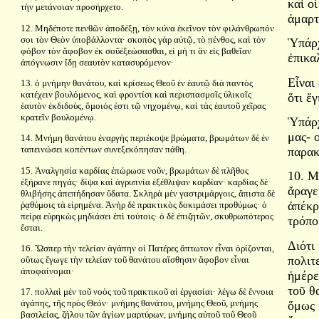
καὶ ο
τὴν μετάνοιαν προσήρχετο.
ἁμαρτ
12. Μηδέποτε πενθῶν ἀποδέξῃ, τὸν κύνα ἐκεῖνον τὸν φιλάνθρωπόν
σοι τὸν Θεὸν ὑποβάλλοντα· σκοπὸς γὰρ αὐτῷ, τὸ πένθος, καὶ τὸν
Ὑπάρχ
φόβον τὸν ἄφοβον ἐκ σοῦἐξεώσασθαι, εἰ μή τι ἂν εἰς βαθεῖαν
ἐπικα
ἀπόγνωσιν ἴδῃ σεαυτὸν κατασυρόμενον·
Εἶναι
13. ὁ μνήμην θανάτου, καὶ κρίσεως Θεοῦ ἐν ἑαυτῷ διὰ παντὸς
κατέχειν βουλόμενος, καὶ φροντίσι καὶ περισπασμοῖς ὑλικοῖς
ὅτι ἔ
ἑαυτὸν ἐκδιδοὺς, ὅμοιός ἐστι τῷ νηχομένῳ, καὶ τὰς ἑαυτοῦ χεῖρας
κρατεῖν βουλομένῳ.
Ὑπάρχ
μας- 
14. Μνήμη θανάτου ἐναργὴς περιέκοψε βρώματα, βρωμάτων δὲ ἐν
ταπεινώσει κοπέντων συνεξεκόπησαν πάθη.
παρακ
15. Ἀναλγησία καρδίας ἐπώρωσε νοῦν, βρωμάτων δὲ πλῆθος
10. Μ
ἐξήρανε πηγάς· δίψα καὶ ἀγρυπνία ἐξέθλιψαν καρδίαν· καρδίας δὲ
ἄραγε
θλιβήσης ἀπεπήδησαν ὕδατα. Σκληρὰ μὲν γαστριμάργοις, ἄπιστα δὲ
ἀπέκρ
ῥᾳθύμοις τὰ εἰρημένα. Ἀνὴρ δὲ πρακτικὸς δοκιμάσει προθύμως· ὁ
πείρᾳ εὑρηκὼς μηδιάσει ἐπὶ τούτοις· ὁ δὲ ἐπιζητῶν, σκυθρωπότερος
τρόπο
ἔσται.
Διότι
16. Ὥσπερ τὴν τελείαν ἀγάπην οἱ Πατέρες ἄπτωτον εἶναι ὁρίζονται,
πολιτ
οὕτως ἔγωγε τὴν τελείαν τοῦ θανάτου αἴσθησιν ἄφοβον εἶναι
ἀποφαίνομαι·
ἡμέρε
τοῦ θ
17. πολλαὶ μὲν τοῦ νοὸς τοῦ πρακτικοῦ αἱ ἐργασίαι· λέγω δὲ ἔννοια
ἀγάπης, τῆς πρὸς Θεόν· μνήμης θανάτου, μνήμης Θεοῦ, μνήμης
ὅμως 
βασιλείας, ζήλου τῶν ἁγίων μαρτύρων, μνήμης αὐτοῦ τοῦ Θεοῦ