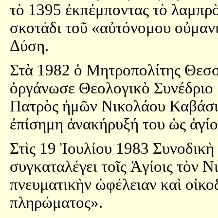
τὸ 1395 ἐκπέμποντας τὸ λαμπρ
σκοτάδι τοῦ «αὐτόνομου οὐμαν
Δύση.
Στὰ 1982 ὁ Μητροπολίτης Θεσ
ὀργάνωσε Θεολογικὸ Συνέδριο «
Πατρὸς ἡμῶν Νικολάου Καβάσιλ
ἐπίσημη ἀνακήρυξή του ὡς ἁγίο
Στὶς 19 Ἰουλίου 1983 Συνοδικὴ
συγκαταλέγει τοῖς Ἁγίοις τὸν Ν
πνευματικὴν ὠφέλειαν καὶ οἰκ
πληρώματος».