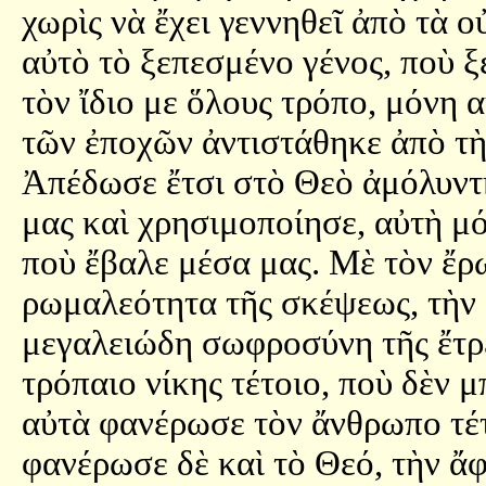
χωρὶς νὰ ἔχει γεννηθεῖ ἀπὸ τὰ 
αὐτὸ τὸ ξεπεσμένο γένος, ποὺ ξ
τὸν ἴδιο με ὅλους τρόπο, μόνη
τῶν ἐποχῶν ἀντιστάθηκε ἀπὸ τὴν
Ἀπέδωσε ἔτσι στὸ Θεὸ ἀμόλυντ
μας καὶ χρησιμοποίησε, αὐτὴ μό
ποὺ ἔβαλε μέσα μας. Μὲ τὸν ἔρω
ρωμαλεότητα τῆς σκέψεως, τὴν 
μεγαλειώδη σωφροσύνη τῆς ἔτρε
τρόπαιο νίκης τέτοιο, ποὺ δὲν μ
αὐτὰ φανέρωσε τὸν ἄνθρωπο τέ
φανέρωσε δὲ καὶ τὸ Θεό, τὴν ἄ