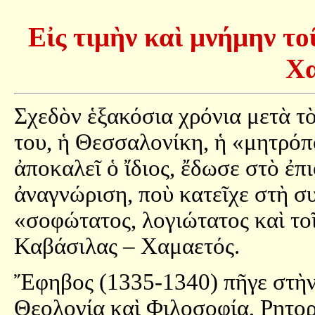
Εἰς τιμὴν καὶ μνήμην τ
Χα
Σχεδὸν ἑξακόσια χρόνια μετὰ τὸ
του, ἡ Θεσσαλονίκη, ἡ «μητρόπ
ἀποκαλεῖ ὁ ἴδιος, ἔδωσε στὸ ἐπ
ἀναγνώριση, ποὺ κατεῖχε στὴ σ
«σοφώτατος, λογιώτατος καὶ το
Καβάσιλας – Χαμαετός.
Ἔφηβος (1335-1340) πῆγε στὴ
Θεολογία καὶ Φιλοσοφία, Ρητο