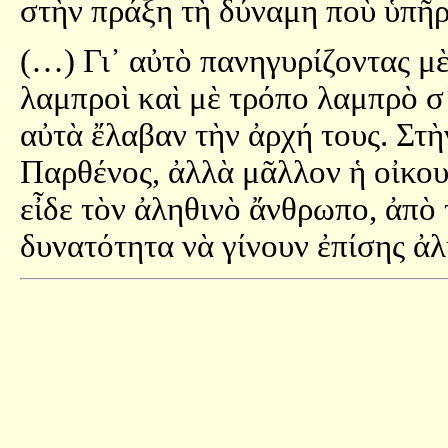
στὴν πράξη τὴ δύναμη ποὺ ὑπῆρχ
(…) Γι᾿ αὐτὸ πανηγυρίζοντας 
λαμπροὶ καὶ μὲ τρόπο λαμπρὸ σ᾿
αὐτὰ ἔλαβαν τὴν ἀρχή τους. Στ
Παρθένος, ἀλλὰ μᾶλλον ἡ οἰκο
εἶδε τὸν ἀληθινὸ ἄνθρωπο, ἀπὸ 
δυνατότητα νὰ γίνουν ἐπίσης ἀ