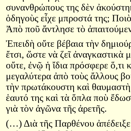
συνανθρώπους της δὲν ἀκούστηκε
ὁδηγοὺς εἶχε μπροστά της; Ποιὸς
Ἀπὸ ποῦ ἄντλησε τὸ ἀπαιτούμε
Ἐπειδὴ οὔτε βέβαια τὴν δημιού
ἔτσι, ὥστε νὰ ζεῖ ἀναγκαστικὰ 
οὔτε, ἐνῷ ἡ ἴδια πρόσφερε ὅ,τι 
μεγαλύτερα ἀπὸ τοὺς ἄλλους β
τὴν πρωτάκουστη καὶ θαυμαστὴ
ἑαυτό της καὶ τὰ ὅπλα ποὺ ἔδω
γιὰ τὸν ἀγῶνα τῆς ἀρετῆς.
(…) Διὰ τῆς Παρθένου ἀπέδειξ