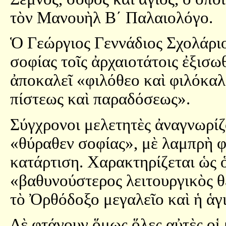
τὸν Μανουὴλ Β´ Παλαιολόγο.
Ὁ Γεώργιος Γεννάδιος Σχολάριο
σοφίας τοῖς ἀρχαιοτάτοις ἐξισ
ἀποκαλεῖ «φιλόθεο καὶ φιλόκα
πίστεως καὶ παραδόσεως».
Σύγχρονοι μελετητὲς ἀναγνωρίζ
«θύραθεν σοφίας», μὲ λαμπρὴ φ
κατάρτιση. Χαρακτηρίζεται ὡς 
«βαθυνούστερος λειτουργικὸς θ
τὸ Ὀρθόδοξο μεγαλεῖο καὶ ἡ ἁγ
Δὲ φτάνουν ὅμως ὅλες αὐτὲς οἱ