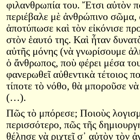
φιλανθρωπία του. Ἔτσι αὐτὸν π
περιέβαλε μὲ ἀνθρώπινο σῶμα, 
ἀποτύπωσε καὶ τὸν εἰκόνισε πρ
στὸν ἑαυτό της. Καὶ ἦταν δυνατ
αὐτῆς μόνης (νὰ γνωρίσουμε ἀλ
ὁ ἄνθρωπος, ποὺ φέρει μέσα του
φανερωθεῖ αὐθεντικὰ τέτοιος ποὺ
τίποτε τὸ νόθο, θὰ μποροῦσε νὰ
(…).
Πῶς τὸ μπόρεσε; Ποιοὺς λογισ
περισσότερο, πῶς τῆς δημιουργ
θέλησε νὰ ριχτεῖ σ᾿ αὐτὸν τὸν ἀ