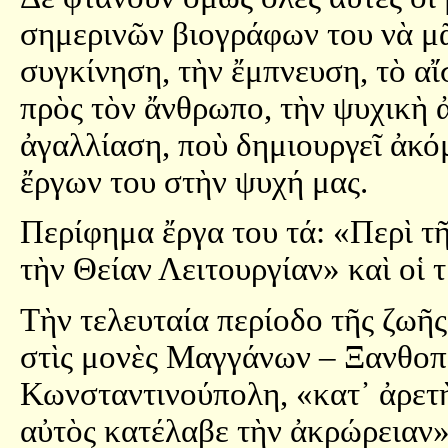
σημερινῶν βιογράφων του νὰ μ
συγκίνηση, τὴν ἔμπνευση, τὸ αἴ
πρὸς τὸν ἄνθρωπο, τὴν ψυχικὴ 
ἀγαλλίαση, ποὺ δημιουργεῖ ἀκό
ἔργων του στὴν ψυχή μας.
Περίφημα ἔργα του τά: «Περὶ τ
τὴν Θείαν Λειτουργίαν» καὶ οἱ 
Τὴν τελευταία περίοδο τῆς ζωῆ
στὶς μονὲς Μαγγάνων – Ξανθοπ
Κωνσταντινούπολη, «κατ᾿ ἀρετὴ
αὐτὸς κατέλαβε τὴν ἀκρώρειαν»