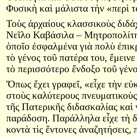
Φυσικὴ καὶ μάλιστα τὴν «περὶ τ
Τοὺς ἀρχαίους κλασσικοὺς διδάχ
Νεῖλο Καβάσιλα – Μητροπολίτη
ὁποῖο ἐσφαλμένα γιὰ πολὺ ἐπικ
τὸ γένος τοῦ πατέρα του, ἔμειν
τὸ περισσότερο ἔνδοξο τοῦ γέν
Ὅπως ἔχει γραφεῖ, «εἶχε τὴν εὐκ
στοὺς καλύτερους πνευματικοὺς
τῆς Πατερικῆς διδασκαλίας καὶ
παράδοση. Παράλληλα εἶχε τὴ 
κοντὰ τὶς ἔντονες ἀναζητήσεις,