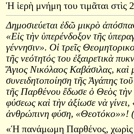
Ἡ ἱερὴ μνήμη του τιμᾶται στὶς 
Δημοσιεύεται ἐδῶ μικρὸ ἀπόσπα
«Εἰς τὴν ὑπερένδοξον τῆς ὑπερ
γέννησιν». Οἱ τρεῖς Θεομητορικο
τῆς νεότητός του ἐξαιρετικὰ πυκ
Ἅγιος Νικόλαος Καβάσιλας, καὶ 
συνειδητοποίηση τῆς Ἀγάπης το
τῆς Παρθένου ἔδωσε ὁ Θεὸς τὴν
φύσεως καὶ τὴν ἀξίωσε νὰ γίνει,
ἀνθρώπινη φύση, «Θεοτόκο»»! 
«Ἡ πανάμωμη Παρθένος, χωρὶς ν