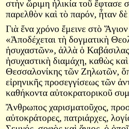
στὴν ὥριμη ἡλικία τοῦ ἔφτασε σ
παρελθὸν καὶ τὸ παρόν, ἦταν δὲ 
Γιὰ ἕνα χρόνο ἔμεινε στὸ Ἅγιο
«Ἀποδέχεται τὴ δογματικὴ Θεολ
ἡσυχαστῶν», ἀλλὰ ὁ Καβάσιλας 
ἡσυχαστικὴ διαμάχη, καθὼς καὶ
Θεσσαλονίκης τῶν Ζηλωτῶν, ὅπο
εἰρηνικῆς προσεγγίσεως τῶν ἀ
καθήκοντα αὐτοκρατορικοῦ συ
Ἄνθρωπος χαρισματοῦχος, προσ
αὐτοκράτορες, πατριάρχες, λογί
Σεμνός, σοφὸς καὶ ἅγιος, ὁ ὁπο