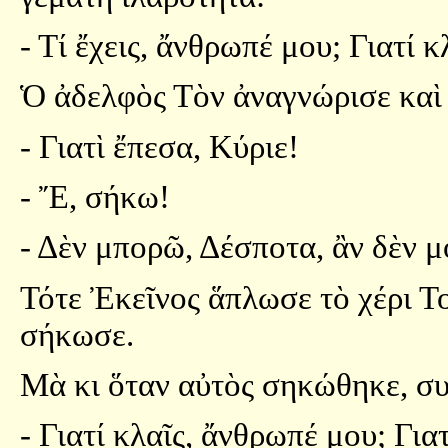
- Τί ἔχεις, ἄνθρωπέ μου; Γιατί κ
Ὁ ἀδελφὸς Τὸν ἀναγνώρισε καὶ
- Γιατὶ ἔπεσα, Κύριε!
- Ἔ, σήκω!
- Δὲν μπορῶ, Δέσποτα, ἂν δὲν μ
Τότε Ἐκεῖνος ἅπλωσε τὸ χέρι Το
σήκωσε.
Μὰ κι ὅταν αὐτὸς σηκώθηκε, συ
- Γιατί κλαῖς, ἄνθρωπέ μου; Για