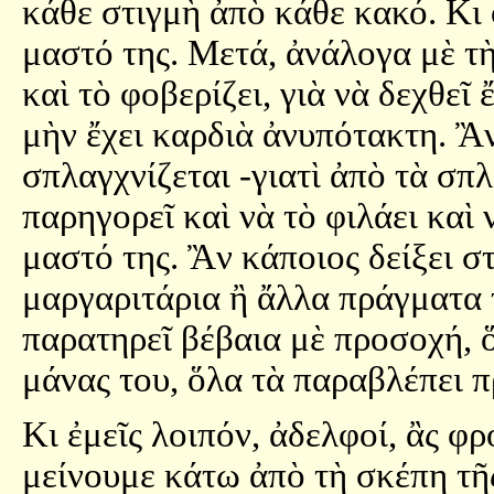
κάθε στιγμὴ ἀπὸ κάθε κακό. Κι 
μαστό της. Μετά, ἀνάλογα μὲ τὴ
καὶ τὸ φοβερίζει, γιὰ νὰ δεχθεῖ
μὴν ἔχει καρδιὰ ἀνυπότακτη. Ἂ
σπλαγχνίζεται -γιατὶ ἀπὸ τὰ σπλ
παρηγορεῖ καὶ νὰ τὸ φιλάει καὶ 
μαστό της. Ἂν κάποιος δείξει σ
μαργαριτάρια ἢ ἄλλα πράγματα 
παρατηρεῖ βέβαια μὲ προσοχή, 
μάνας του, ὅλα τὰ παραβλέπει π
Κι ἐμεῖς λοιπόν, ἀδελφοί, ἂς φ
μείνουμε κάτω ἀπὸ τὴ σκέπη τῆ