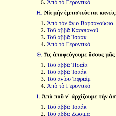
Ἀπὸ τὸ Γεροντικό
Η.
Νὰ μὴν ἐμπιστεύεται κανεὶς
Ἀπὸ τὸν ἅγιο Βαρσανούφιο
Τοῦ ἀββᾶ Κασσιανοῦ
Τοῦ ἀββᾶ Ἰσαάκ
Ἀπὸ τὸ Γεροντικό
Θ.
Ἂς ἀποφεύγουμε ὅσους μᾶς
Τοῦ ἀββᾶ Ἡσαΐα
Τοῦ ἀββᾶ Ἰσαάκ
Τοῦ ἁγίου Ἐφραίμ
Ἀπὸ τὸ Γεροντικό
Ι.
Ἀπὸ ποῦ ν᾿ ἀρχίζουμε τὴν ἄ
Τοῦ ἀββᾶ Ἰσαάκ
Τοῦ ἀββᾶ Ζωσιμᾶ