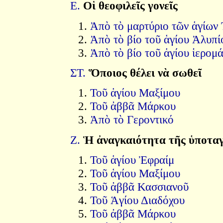
Ε.
Οἱ θεοφιλεῖς γονεῖς
Ἀπὸ τὸ μαρτύριο τῶν ἁγίω
Ἀπὸ τὸ βίο τοῦ ἁγίου Ἀλυπί
Ἀπὸ τὸ βίο τοῦ ἁγίου ἱερομ
ΣΤ.
Ὅποιος θέλει νὰ σωθεῖ
Τοῦ ἁγίου Μαξίμου
Τοῦ ἀββᾶ Μάρκου
Ἀπὸ τὸ Γεροντικό
Ζ.
Ἡ ἀναγκαιότητα τῆς ὑποτα
Τοῦ ἁγίου Ἐφραίμ
Τοῦ ἁγίου Μαξίμου
Τοῦ ἀββᾶ Κασσιανοῦ
Τοῦ Ἁγίου Διαδόχου
Τοῦ ἀββᾶ Μάρκου