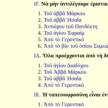
ΙΓ.
Νὰ μὴν ἀντιλέγουμε ἐριστι
Τοῦ ἀββᾶ Μάρκου
Τοῦ ἀββᾶ Ἡσαΐα
Ἀντιόχου τοῦ Πανδέκτη
Τοῦ ἁγίου Ἐφραίμ
Ἀπὸ τὸ Γεροντικό
Ἀπὸ τὸ βίο τοῦ ὁσίου Συμεὼ
ΙΔ.
Ὅλα προέρχονται ἀπὸ τὴ δ
Τοῦ ἁγίου Διαδόχου
Τοῦ Ἀββᾶ Μάρκου
Τοῦ ἀββᾶ Ἡσαΐα
Ἀπὸ τὸ Γεροντικό
ΙΕ.
Ἡ ταπεινοφροσύνη εἶναι ἐν
Ἀπὸ τὸ Γεροντικό