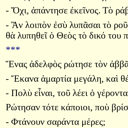
- Ὄχι, ἀπάντησε ἐκεῖνος. Τὸ ρά
- Ἂν λοιπὸν ἐσὺ λυπᾶσαι τὸ ροῦχ
θὰ λυπηθεῖ ὁ Θεὸς τὸ δικό του 
***
Ἕνας ἀδελφὸς ρώτησε τὸν ἀββᾶ
- Ἔκανα ἁμαρτία μεγάλη, καὶ θέ
- Πολὺ εἶναι, τοῦ λέει ὁ γέροντα
Ρώτησαν τότε κάποιοι, ποὺ βρίσ
- Φτάνουν σαράντα μέρες;