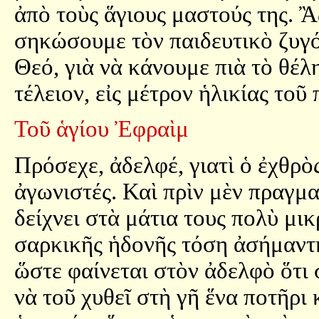
ἀπὸ τοὺς ἅγιους μαστούς της. Ἂ
σηκώσουμε τὸν παιδευτικὸ ζυγό
Θεό, γιὰ νὰ κάνουμε πιὰ τὸ θέλ
τέλειον, εἰς μέτρον ἡλικίας το
Τοῦ ἁγίου Ἐφραὶμ
Πρόσεχε, ἀδελφέ, γιατὶ ὁ ἐχθρὸ
ἀγωνιστές. Καὶ πρὶν μὲν πραγμα
δείχνει στὰ μάτια τους πολὺ μι
σαρκικῆς ἡδονῆς τόση ἀσήμαντη 
ὥστε φαίνεται στὸν ἀδελφὸ ὅτι 
νὰ τοῦ χυθεῖ στὴ γῆ ἕνα ποτῆρι