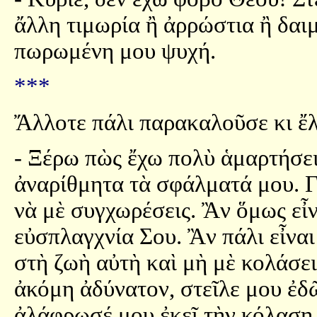
ἄλλη τιμωρία ἢ ἀρρώστια ἢ δαιμ
πωρωμένη μου ψυχή.
***
Ἄλλοτε πάλι παρακαλοῦσε κι ἔλ
- Ξέρω πὼς ἔχω πολὺ ἁμαρτήσει
ἀναρίθμητα τὰ σφάλματά μου. Γ
νὰ μὲ συγχωρέσεις. Ἂν ὅμως εἶν
εὐσπλαγχνία Σου. Ἂν πάλι εἶνα
στὴ ζωὴ αὐτὴ καὶ μὴ μὲ κολάσεις
ἀκόμη ἀδύνατον, στεῖλε μου ἐδῶ
ἀλάφρωσέ μου ἐκεῖ τὴν κόλαση.