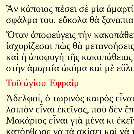
Ἂν κάποιος πέσει σὲ μία ἁμαρτί
σφάλμα του, εὔκολα θὰ ξαναπιασ
Ὅταν ἀποφεύγεις τὴν κακοπάθει
ἰσχυρίζεσαι πὼς θὰ μετανοήσεις 
καὶ ἡ ἀποφυγὴ τῆς κακοπάθεια
στὴν ἁμαρτία ἀκόμα καὶ μὲ εὔλ
Τοῦ ἁγίου Ἐφραὶμ
Ἀδελφοί, ὁ τωρινὸς καιρὸς εἶνα
λοιπὸν εἶναι ἐκεῖνος, ποὺ δὲν 
Μακάριος εἶναι γιὰ μένα κι ἐκε
κατόρθωσε νὰ τὰ σκίσει καὶ νὰ 