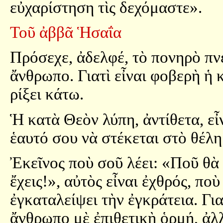
εὐχαρίστηση τὶς δεχόμαστε».
Τοῦ ἀββᾶ Ἡσαΐα
Πρόσεχε, ἀδελφέ, τὸ πονηρὸ πν
ἄνθρωπο. Γιατὶ εἶναι φοβερὴ ἡ 
ρίξει κάτω.
Ἡ κατὰ Θεὸν λύπη, ἀντίθετα, εἶν
ἑαυτό σου νὰ στέκεται στὸ θέλ
Ἐκεῖνος ποὺ σοῦ λέει: «Ποῦ θὰ 
ἔχεις!», αὐτὸς εἶναι ἐχθρός, πο
ἐγκαταλείψει τὴν ἐγκράτεια. Γι
ἄνθρωπο μὲ ἐπιθετικὴ ὁρμή, ἀλλὰ