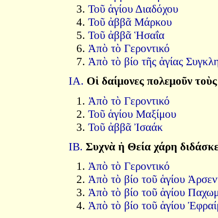
Τοῦ ἁγίου Διαδόχου
Τοῦ ἀββᾶ Μάρκου
Τοῦ ἀββᾶ Ἡσαΐα
Ἀπὸ τὸ Γεροντικό
Ἀπὸ τὸ βίο τῆς ἁγίας Συγκλ
ΙΑ.
Οἱ δαίμονες πολεμοῦν τοὺς
Ἀπὸ τὸ Γεροντικό
Τοῦ ἁγίου Μαξίμου
Τοῦ ἀββᾶ Ἰσαάκ
ΙΒ.
Συχνὰ ἡ Θεία χάρη διδάσκε
Ἀπὸ τὸ Γεροντικό
Ἀπὸ τὸ βίο τοῦ ἁγίου Ἀρσεν
Ἀπὸ τὸ βίο τοῦ ἁγίου Παχω
Ἀπὸ τὸ βίο τοῦ ἁγίου Ἐφραί