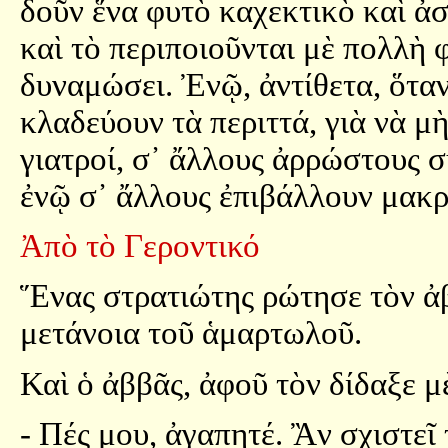
δοῦν ἕνα φυτὸ καχεκτικὸ καὶ ἀσ
καὶ τὸ περιποιοῦνται μὲ πολλὴ φ
δυναμώσει. Ἐνῷ, ἀντίθετα, ὅτα
κλαδεύουν τὰ περιττά, γιὰ νὰ μ
γιατροί, σ᾿ ἄλλους ἀρρώστους σ
ἐνῷ σ᾿ ἄλλους ἐπιβάλλουν μακρ
Ἀπὸ τὸ Γεροντικό
Ἕνας στρατιώτης ρώτησε τὸν ἀβ
μετάνοια τοῦ ἁμαρτωλοῦ.
Καὶ ὁ ἀββᾶς, ἀφοῦ τὸν δίδαξε μ
- Πές μου, ἀγαπητέ. Ἂν σχιστεῖ 