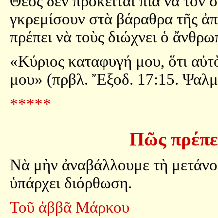
Θεὸς δὲν πρόκειται πιὰ νὰ τὸν 
γκρεμίσουν στὰ βάραθρα τῆς ἀ
πρέπει νὰ τοὺς διώχνει ὁ ἄνθρω
«Κύριος καταφυγή μου, ὅτι αὐτ
μου» (πρβλ. Ἔξοδ. 17:15. Ψαλμ.
*****
Πῶς πρέπε
Νὰ μὴν ἀναβάλλουμε τὴ μετάνοι
ὑπάρχει διόρθωση.
Τοῦ ἀββᾶ Μάρκου