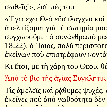
σωθεῖς!», ἐσὺ πές του:
«Ἐγὼ ἔχω Θεὸ εὔσπλαγχνο καὶ μ
ἀπελπίζομαι γιὰ τὴ σωτηρία μο
συγχωροῦμε τὸ συνάνθρωπό μας
18:22), ὁ Ἴδιος, πολὺ περισσότ
ἐκείνων ποὺ ἐπιστρέφουν κοντά
Κι ἔτσι, μὲ τὴ χάρη τοῦ Θεοῦ, 
Ἀπὸ τὸ βίο τῆς ἁγίας Συγκλητικ
Τὶς ἀμελεῖς καὶ ρᾴθυμες ψυχές,
ἐκεῖνες ποὺ ἀπὸ νωθρότητα δὲ