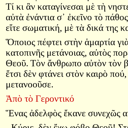
Τί κι ἂν καταγίνεσαι μὲ τὴ νησ
αὐτὰ ἐνάντια σ᾿ ἐκεῖνο τὸ πάθος
εἴτε σωματική, μὲ τὰ δικά της 
Ὅποιος πέφτει στὴν ἁμαρτία γιὰ
κατοπινῆς μετάνοιας, αὐτὸς πορ
Θεοῦ. Τὸν ἄνθρωπο αὐτὸν τὸν β
ἔτσι δὲν φτάνει στὸν καιρὸ πού
μετανοοῦσε.
Ἀπὸ τὸ Γεροντικό
Ἕνας ἀδελφὸς ἔκανε συνεχῶς α
- Κύριε, δὲν ἔχω φόβο Θεοῦ! Στ