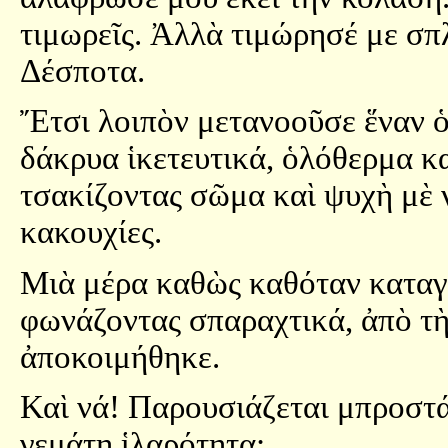
τιμωρεῖς. Ἀλλὰ τιμώρησέ με σπλ
Δέσποτα.
Ἔτσι λοιπὸν μετανοοῦσε ἕναν ὁ
δάκρυα ἱκετευτικά, ὁλόθερμα κ
τσακίζοντας σῶμα καὶ ψυχὴ μὲ ν
κακουχίες.
Μιὰ μέρα καθὼς καθόταν καταγῆ
φωνάζοντας σπαραχτικά, ἀπὸ τὴ
ἀποκοιμήθηκε.
Καὶ νά! Παρουσιάζεται μπροστά
γεμάτη ἱλαρότητα: