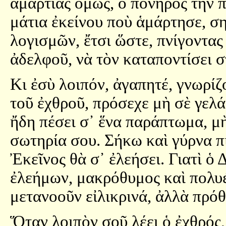
ἁμαρτίας ὅμως, ὁ πονηρὸς τὴν 
μάτια ἐκείνου ποὺ ἁμάρτησε, σ
λογισμῶν, ἔτσι ὥστε, πνίγοντας
ἀδελφοῦ, νὰ τὸν καταποντίσει σ
Κι ἐσὺ λοιπόν, ἀγαπητέ, γνωρίζ
τοῦ ἐχθροῦ, πρόσεχε μὴ σὲ γελά
ἤδη πέσει σ᾿ ἕνα παράπτωμα, μὴ
σωτηρία σου. Σήκω καὶ γύρνα π
Ἐκεῖνος θὰ σ᾿ ἐλεήσει. Γιατὶ ὁ 
ἐλεήμων, μακρόθυμος καὶ πολυέ
μετανοοῦν εἰλικρινά, ἀλλὰ πρόθ
Ὅταν λοιπὸν σοῦ λέει ὁ ἐχθρός,