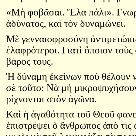
«Μὴ φοβᾶσαι. Ἔλα πάλι». Γνωρίζ
ἀδύνατος, καὶ τὸν δυναμώνει.
Μὲ γενναιοφροσύνη ἀντιμετώπιζ
ἐλαφρότεροι. Γιατὶ ὅποιον τοὺς
βάρος τους.
Ἡ δύναμη ἐκείνων ποὺ θέλουν ν
σὲ τοῦτο: Νὰ μὴ μικροψυχήσουν
ρίχνονται στὸν ἀγῶνα.
Καὶ ἡ ἀγαθότητα τοῦ Θεοῦ φαν
ἐπιστρέψει ὁ ἄνθρωπος ἀπὸ τὶς 