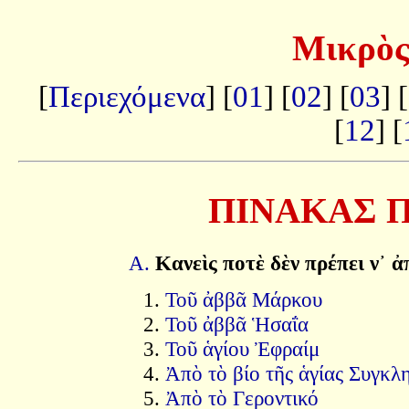
Μικρὸς
[
Περιεχόμενα
] [
01
] [
02
] [
03
] [
[
12
] [
ΠΙΝΑΚΑΣ 
Α.
Κανεὶς ποτὲ δὲν πρέπει ν᾿ ἀ
Τοῦ ἀββᾶ Μάρκου
Τοῦ ἀββᾶ Ἡσαΐα
Τοῦ ἁγίου Ἐφραίμ
Ἀπὸ τὸ βίο τῆς ἁγίας Συγκλ
Ἀπὸ τὸ Γεροντικό