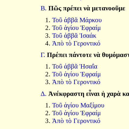
Β.
Πῶς πρέπει νὰ μετανοοῦμε
Τοῦ ἀββᾶ Μάρκου
Τοῦ ἁγίου Ἐφραίμ
Τοῦ ἀββᾶ Ἰσαάκ
Ἀπὸ τὸ Γεροντικό
Γ.
Πρέπει πάντοτε νὰ θυμόμαστ
Τοῦ ἀββᾶ Ἡσαΐα
Τοῦ ἁγίου Ἐφραίμ
Ἀπὸ τὸ Γεροντικό
Δ.
Ἀνέκφραστη εἶναι ἡ χαρὰ κα
Τοῦ ἁγίου Μαξίμου
Τοῦ ἁγίου Ἐφραίμ
Ἀπὸ τὸ Γεροντικό