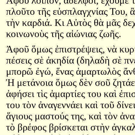
Ἀφοῦ λοιπόν, ἀδελφοί, ἔχουμε τ
πλοῦτο τῆς εὐσπλαγχνίας Του, 
τὴν καρδιά. Κι Αὐτὸς θὰ μᾶς δε
κοινωνοὺς τῆς αἰώνιας ζωῆς.
Ἀφοῦ ὅμως ἐπιστρέψεις, νὰ κυρι
πέσεις σὲ ἀκηδία (δηλαδὴ σὲ π
μπορῶ ἐγώ, ἕνας ἁμαρτωλὸς ἄνθ
Ἡ μετάνοια ὅμως δὲν σοῦ ζητάει
ἀφήσει τὶς ἁμαρτίες του καὶ ἐπ
του τὸν ἀναγεννάει καὶ τοῦ δίνε
ἅγιους μαστούς της, καὶ τὸν ἀν
τὸ βρέφος βρίσκεται στὴν ἀγκαλ