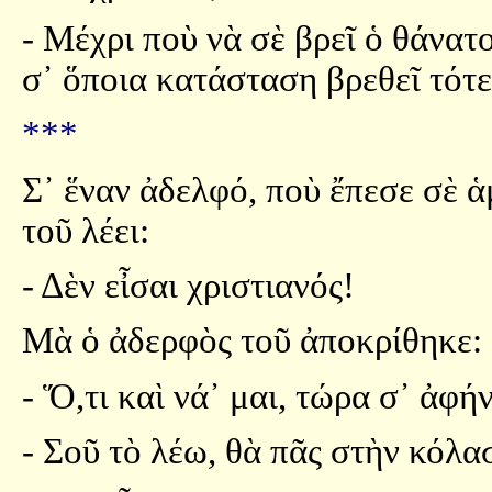
- Μέχρι ποὺ νὰ σὲ βρεῖ ὁ θάνατο
σ᾿ ὅποια κατάσταση βρεθεῖ τότε
***
Σ᾿ ἕναν ἀδελφό, ποὺ ἔπεσε σὲ 
τοῦ λέει:
- Δὲν εἶσαι χριστιανός!
Μὰ ὁ ἀδερφὸς τοῦ ἀποκρίθηκε:
- Ὅ,τι καὶ νά᾿ μαι, τώρα σ᾿ ἀφ
- Σοῦ τὸ λέω, θὰ πᾶς στὴν κόλα