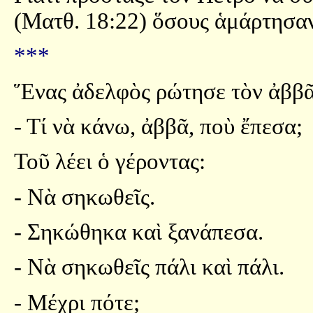
(Ματθ. 18:22) ὅσους ἁμάρτησαν
***
Ἕνας ἀδελφὸς ρώτησε τὸν ἀββᾶ
- Τί νὰ κάνω, ἀββᾶ, ποὺ ἔπεσα;
Τοῦ λέει ὁ γέροντας:
- Νὰ σηκωθεῖς.
- Σηκώθηκα καὶ ξανάπεσα.
- Νὰ σηκωθεῖς πάλι καὶ πάλι.
- Μέχρι πότε;