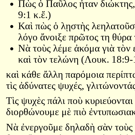
Πὼς ὁ Παῦλος ἦταν διώκτης,
9:1 κ.ἔ.)
Καὶ πὼς ὁ λῃστὴς λεηλατοῦσ
λόγο ἄνοιξε πρῶτος τη θύρα 
Νὰ τοὺς λέμε ἀκόμα γιὰ τὸν
καὶ τὸν τελώνη (Λουκ. 18:9-
καὶ κάθε ἄλλη παρόμοια περίπτ
τὶς ἀδύνατες ψυχές, γλιτώνοντά
Τὶς ψυχὲς πάλι ποὺ κυριεύονται
διορθώνουμε μὲ πιὸ ἐντυπωσια
Νὰ ἐνεργοῦμε δηλαδὴ σὰν τοὺς 