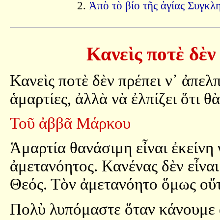
Ἀπὸ τὸ βίο τῆς ἁγίας Συγκλ
Κανεὶς ποτὲ δὲν 
Κανεὶς ποτὲ δὲν πρέπει ν᾿ ἀπελπ
ἁμαρτίες, ἀλλὰ νὰ ἐλπίζει ὅτι θ
Τοῦ ἀββᾶ Μάρκου
Ἁμαρτία θανάσιμη εἶναι ἐκείνη 
ἀμετανόητος. Κανένας δὲν εἶνα
Θεός. Τὸν ἀμετανόητο ὅμως οὔτ
Πολὺ λυπόμαστε ὅταν κάνουμε ἁμ