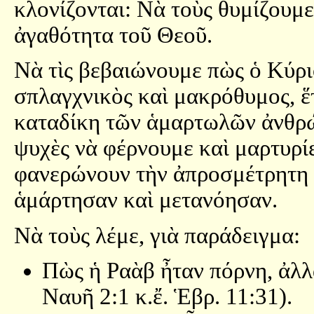
κλονίζονται: Νὰ τοὺς θυμίζουμ
ἀγαθότητα τοῦ Θεοῦ.
Νὰ τὶς βεβαιώνουμε πὼς ὁ Κύριό
σπλαγχνικὸς καὶ μακρόθυμος, ἕ
καταδίκη τῶν ἁμαρτωλῶν ἀνθρώπ
ψυχὲς νὰ φέρνουμε καὶ μαρτυρίε
φανερώνουν τὴν ἀπροσμέτρητη 
ἁμάρτησαν καὶ μετανόησαν.
Νὰ τοὺς λέμε, γιὰ παράδειγμα:
Πὼς ἡ Ραὰβ ἦταν πόρνη, ἀλλ
Ναυῆ 2:1 κ.ἔ. Ἑβρ. 11:31).