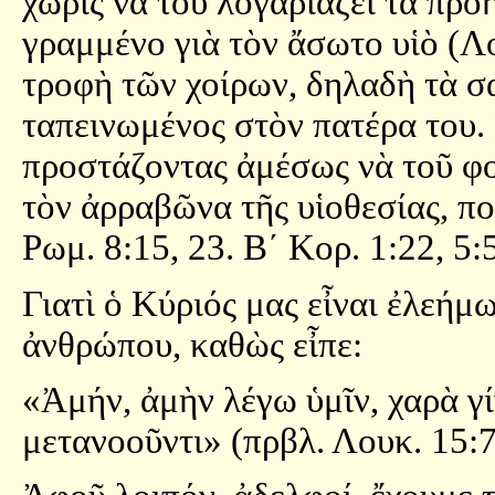
χωρὶς νὰ τοῦ λογαριάζει τὰ πρ
γραμμένο γιὰ τὸν ἄσωτο υἱὸ (Λ
τροφὴ τῶν χοίρων, δηλαδὴ τὰ σ
ταπεινωμένος στὸν πατέρα του. Γ
προστάζοντας ἀμέσως νὰ τοῦ φο
τὸν ἀρραβῶνα τῆς υἱοθεσίας, πο
Ρωμ. 8:15, 23. Β´ Κορ. 1:22, 5:
Γιατὶ ὁ Κύριός μας εἶναι ἐλεήμ
ἀνθρώπου, καθὼς εἶπε:
«Ἀμήν, ἀμὴν λέγω ὑμῖν, χαρὰ γί
μετανοοῦντι» (πρβλ. Λουκ. 15:7