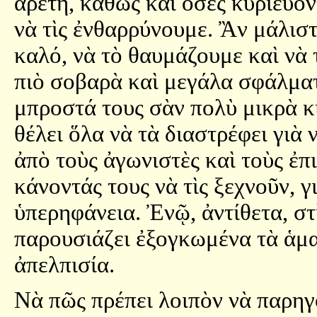
ἀρετή, καθὼς καὶ ὅσες κυριεύο
νὰ τὶς ἐνθαρρύνουμε. Ἂν μάλισ
καλό, νὰ τὸ θαυμάζουμε καὶ νὰ 
πιὸ σοβαρὰ καὶ μεγάλα σφάλματ
μπροστά τους σὰν πολὺ μικρὰ κι
θέλει ὅλα νὰ τὰ διαστρέφει γιὰ
ἀπὸ τοὺς ἀγωνιστὲς καὶ τοὺς ἐπι
κάνοντάς τους νὰ τὶς ξεχνοῦν, γι
ὑπερηφάνεια. Ἐνῷ, ἀντίθετα, στ
παρουσιάζει ἐξογκωμένα τὰ ἁμαρ
ἀπελπισία.
Νὰ πῶς πρέπει λοιπὸν νὰ παρηγ