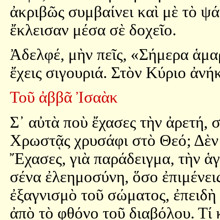
ἀκριβῶς συμβαίνει καὶ μὲ τὸ ψά
ἔκλεισαν μέσα σὲ δοχεῖο.
Ἀδελφέ, μὴν πεῖς, «Σήμερα ἁμα
ἔχεις σιγουριά. Στὸν Κύριο ἀνήκ
Τοῦ ἀββᾶ Ἰσαὰκ
Σ᾿ αὐτὰ ποὺ ἔχασες τὴν ἀρετή, σ
Χρωστᾷς χρυσάφι στὸ Θεό; Δὲν 
Ἔχασες, γιὰ παράδειγμα, τὴν ἁγ
σένα ἐλεημοσύνη, ὅσο ἐπιμένεις
ἐξαγνισμὸ τοῦ σώματος, ἐπειδὴ 
ἀπὸ τὸ φθόνο τοῦ διαβόλου. Τί 