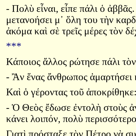
- Πολὺ εἶναι, εἶπε πάλι ὁ ἀββᾶ
μετανοήσει μ᾿ ὅλη του τὴν καρδι
ἀκόμα καὶ σὲ τρεῖς μέρες τὸν δέ
***
Κάποιος ἄλλος ρώτησε πάλι τὸ
- Ἂν ἕνας ἄνθρωπος ἁμαρτήσει 
Καὶ ὁ γέροντας τοῦ ἀποκρίθηκε
- Ὁ Θεὸς ἔδωσε ἐντολὴ στοὺς ἀ
κάνει λοιπόν, πολὺ περισσότερο
Γιατὶ πρόσταξε τὸν Πέτρο νὰ σ