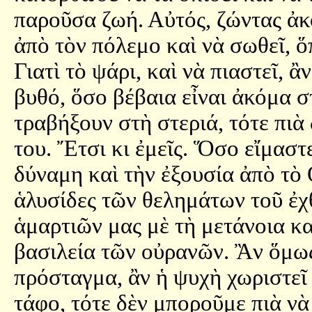
παροῦσα ζωή. Αὐτός, ζώντας ἀκ
ἀπὸ τὸν πόλεμο καὶ νὰ σωθεῖ, ὅ
Γιατὶ τὸ ψάρι, καὶ νὰ πιαστεῖ, ἂ
βυθό, ὅσο βέβαια εἶναι ἀκόμα σ
τραβήξουν στὴ στεριά, τότε πιὰ
του. Ἔτσι κι ἐμεῖς. Ὅσο εἴμαστε
δύναμη καὶ τὴν ἐξουσία ἀπὸ τὸ
ἁλυσίδες τῶν θελημάτων τοῦ ἐχ
ἁμαρτιῶν μας μὲ τὴ μετάνοια κα
βασιλεία τῶν οὐρανῶν. Ἂν ὅμως
πρόσταγμα, ἂν ἡ ψυχὴ χωριστεῖ
τάφο, τότε δὲν μποροῦμε πιὰ ν