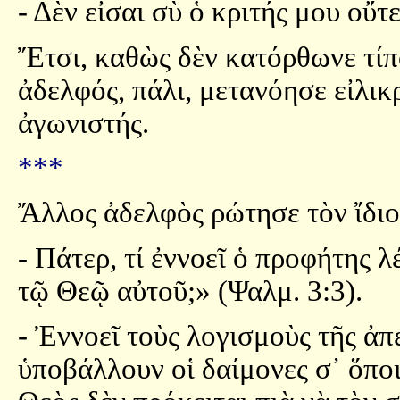
- Δὲν εἶσαι σὺ ὁ κριτής μου οὔτ
Ἔτσι, καθὼς δὲν κατόρθωνε τίπ
ἀδελφός, πάλι, μετανόησε εἰλικ
ἀγωνιστής.
***
Ἄλλος ἀδελφὸς ρώτησε τὸν ἴδιο
- Πάτερ, τί ἐννοεῖ ὁ προφήτης 
τῷ Θεῷ αὐτοῦ;» (Ψαλμ. 3:3).
- Ἐννοεῖ τοὺς λογισμοὺς τῆς ἀπε
ὑποβάλλουν οἱ δαίμονες σ᾿ ὅποι