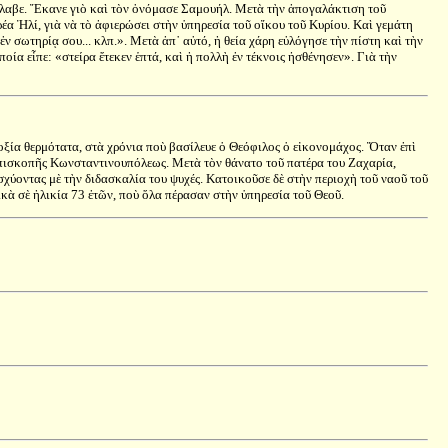
νέλαβε. Ἔκανε γιὸ καὶ τὸν ὀνόμασε Σαμουήλ. Μετὰ τὴν ἀπογαλάκτιση τοῦ
ερέα Ἠλί, γιὰ νὰ τὸ ἀφιερώσει στὴν ὑπηρεσία τοῦ οἴκου τοῦ Κυρίου. Καὶ γεμάτη
 σωτηρίᾳ σου... κλπ.». Μετὰ ἀπ᾿ αὐτό, ἡ θεία χάρη εὐλόγησε τὴν πίστη καὶ τὴν
ία εἶπε: «στείρα ἔτεκεν ἑπτά, καὶ ἡ πολλὴ ἐν τέκνοις ἠσθένησεν». Γιὰ τὴν
ξία θερμότατα, στὰ χρόνια ποὺ βασίλευε ὁ Θεόφιλος ὁ εἰκονομάχος. Ὅταν ἐπὶ
επισκοπῆς Κωνσταντινουπόλεως. Μετὰ τὸν θάνατο τοῦ πατέρα του Ζαχαρία,
σχύοντας μὲ τὴν διδασκαλία του ψυχές. Κατοικοῦσε δὲ στὴν περιοχὴ τοῦ ναοῦ τοῦ
ικὰ σὲ ἡλικία 73 ἐτῶν, ποὺ ὅλα πέρασαν στὴν ὑπηρεσία τοῦ Θεοῦ.