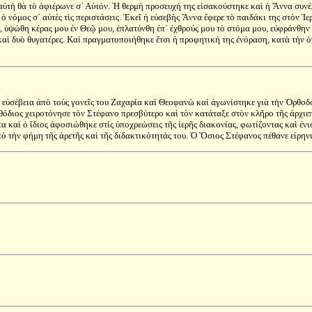
 αὐτὴ θὰ τὸ ἀφιέρωνε σ᾿ Αὐτόν. Ἡ θερμὴ προσευχή της εἰσακούστηκε καὶ ἡ Ἄννα συ
 ὁ νόμος σ᾿ αὐτὲς τὶς περιστάσεις. Ἐκεῖ ἡ εὐσεβὴς Ἄννα ἔφερε τὸ παιδάκι της στὸν Ἱ
ὑψώθη κέρας μου ἐν Θεῷ μου, ἐπλατύνθη ἐπ᾿ ἐχθρούς μου τὸ στόμα μου, εὐφράνθην ἐν
ὶ δυὸ θυγατέρες. Καὶ πραγματοποιήθηκε ἔτσι ἡ προφητική της ἐνόραση, κατὰ τὴν ὁπο
εὐσέβεια ἀπὸ τοὺς γονεῖς του Ζαχαρία καὶ Θεοφανὼ καὶ ἀγωνίστηκε γιὰ τὴν Ὀρθοδο
όδιος χειροτόνησε τὸν Στέφανο πρεσβύτερο καὶ τὸν κατάταξε στὸν κλῆρο τῆς ἀρχι
καὶ ὁ ἴδιος ἀφοσιώθηκε στὶς ὑποχρεώσεις τῆς ἱερῆς διακονίας, φωτίζοντας καὶ ἐνι
πὸ τὴν φήμη τῆς ἀρετῆς καὶ τῆς διδακτικότητάς του. Ὁ Ὅσιος Στέφανος πέθανε εἰρην