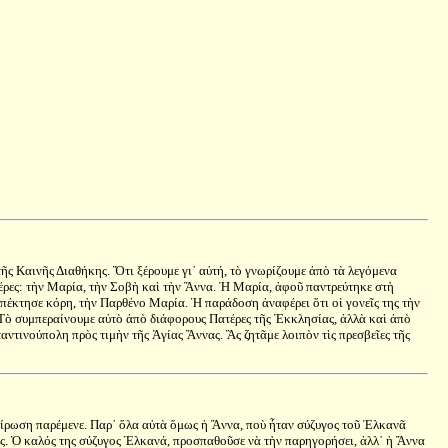
ς Καινῆς Διαθήκης. Ὅτι ξέρουμε γι᾿ αὐτή, τὸ γνωρίζουμε ἀπὸ τὰ λεγόμενα
έρες: τὴν Μαρία, τὴν Σοβὴ καὶ τὴν Ἄννα. Ἡ Μαρία, ἀφοῦ παντρεύτηκε στὴ
πέκτησε κόρη, τὴν Παρθένο Μαρία. Ἡ παράδοση ἀναφέρει ὅτι οἱ γονεῖς της τὴν
. Τὸ συμπεραίνουμε αὐτὸ ἀπὸ διάφορους Πατέρες τῆς Ἐκκλησίας, ἀλλὰ καὶ ἀπὸ
ντινούπολη πρὸς τιμὴν τῆς Ἁγίας Ἄννας. Ἂς ζητᾶμε λοιπὸν τὶς πρεσβεῖες τῆς
στείρωση παρέμενε. Παρ᾿ ὅλα αὐτὰ ὅμως ἡ Ἄννα, ποὺ ἦταν σύζυγος τοῦ Ἐλκανᾶ
ῖες. Ὁ καλός της σύζυγος Ἐλκανά, προσπαθοῦσε νὰ τὴν παρηγορήσει, ἀλλ᾿ ἡ Ἄννα