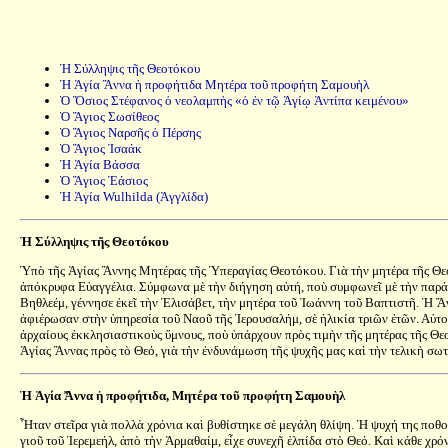
Ἡ Σύλληψις τῆς Θεοτόκου
Ἡ Ἁγία Ἄννα ἡ προφήτιδα Μητέρα τοῦ προφήτη Σαμουὴλ
Ὁ Ὅσιος Στέφανος ὁ νεολαμπὴς «ὁ ἐν τῷ Ἁγίῳ Ἀντίπα κειμένου»
Ὁ Ἅγιος Σωσίθεος
Ὁ Ἅγιος Ναρσῆς ὁ Πέρσης
Ὁ Ἅγιος Ἰσαάκ
Ἡ Ἁγία Βάσσα
Ὁ Ἅγιος Ἐάσιος
Ἡ Ἁγία Wulhilda (Ἀγγλίδα)
Ἡ Σύλληψις τῆς Θεοτόκου
Ὑπὸ τῆς Ἁγίας Ἄννης Μητέρας τῆς Ὑπεραγίας Θεοτόκου. Γιὰ τὴν μητέρα τῆς Θεοτ
ἀπόκρυφα Εὐαγγέλια. Σύμφωνα μὲ τὴν διήγηση αὐτή, ποὺ συμφωνεῖ μὲ τὴν παράδ
Βηθλεέμ, γέννησε ἐκεῖ τὴν Ἐλισάβετ, τὴν μητέρα τοῦ Ἰωάννη τοῦ Βαπτιστῆ. Ἡ Ἄ
ἀφιέρωσαν στὴν ὑπηρεσία τοῦ Ναοῦ τῆς Ἱερουσαλήμ, σὲ ἡλικία τριῶν ἐτῶν. Αὐτο
ἀρχαίους ἐκκλησιαστικοὺς ὕμνους, ποὺ ὑπάρχουν πρὸς τιμὴν τῆς μητέρας τῆς Θε
Ἁγίας Ἄννας πρὸς τὸ Θεό, γιὰ τὴν ἐνδυνάμωση τῆς ψυχῆς μας καὶ τὴν τελικὴ σωτ
Ἡ Ἁγία Ἄννα ἡ προφήτιδα, Μητέρα τοῦ προφήτη Σαμουὴλ
Ἦταν στεῖρα γιὰ πολλὰ χρόνια καὶ βυθίστηκε σὲ μεγάλη θλίψη. Ἡ ψυχή της ποθοῦ
γιοῦ τοῦ Ἱερεμεήλ, ἀπὸ τὴν Ἀρμαθαίμ, εἶχε συνεχῆ ἐλπίδα στὸ Θεό. Καὶ κάθε χ