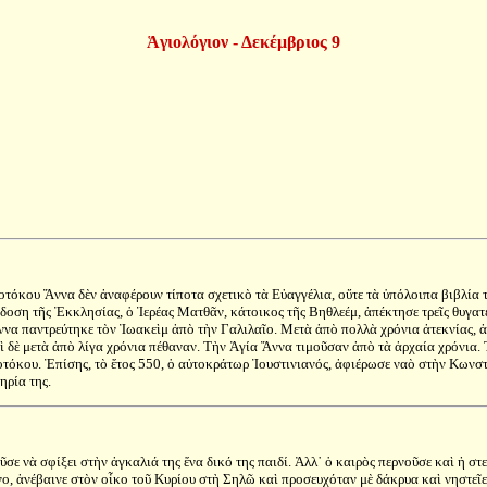
Ἁγιολόγιον - Δεκέμβριος 9
όκου Ἄννα δὲν ἀναφέρουν τίποτα σχετικὸ τὰ Εὐαγγέλια, οὔτε τὰ ὑπόλοιπα βιβλία τῆ
οση τῆς Ἐκκλησίας, ὁ Ἱερέας Ματθᾶν, κάτοικος τῆς Βηθλεέμ, ἀπέκτησε τρεῖς θυγατ
ννα παντρεύτηκε τὸν Ἰωακεὶμ ἀπὸ τὴν Γαλιλαῖο. Μετὰ ἀπὸ πολλὰ χρόνια ἀτεκνίας, ἀ
ὶ δὲ μετὰ ἀπὸ λίγα χρόνια πέθαναν. Τὴν Ἁγία Ἄννα τιμοῦσαν ἀπὸ τὰ ἀρχαία χρόνια
οτόκου. Ἐπίσης, τὸ ἔτος 550, ὁ αὐτοκράτωρ Ἰουστινιανός, ἀφιέρωσε ναὸ στὴν Κωνστα
ηρία της.
σε νὰ σφίξει στὴν ἀγκαλιά της ἕνα δικό της παιδί. Ἀλλ᾿ ὁ καιρὸς περνοῦσε καὶ ἡ 
ρόνο, ἀνέβαινε στὸν οἶκο τοῦ Κυρίου στὴ Σηλῶ καὶ προσευχόταν μὲ δάκρυα καὶ νηστε