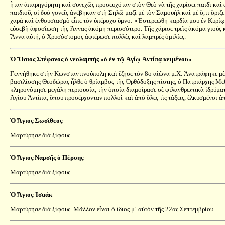
ἦταν ἀπαρηγόρητη καὶ συνεχῶς προσευχόταν στὸν Θεὸ νὰ τῆς χαρίσει παιδὶ καὶ
παιδιοῦ, οἱ δυὸ γονεῖς ἀνέβηκαν στὴ Σηλῶ μαζὶ μὲ τὸν Σαμουὴλ καὶ μὲ ὅ,τι ὅριζε
χαρὰ καὶ ἐνθουσιασμὸ εἶπε τὸν ὑπέροχο ὕμνο: «Ἐστερεώθη καρδία μου ἐν Κυρίῳ, 
εὐσεβῆ ἀφοσίωση τῆς Ἄννας ἀκόμη περισσότερο. Τῆς χάρισε τρεῖς ἀκόμα γιοὺς κα
Ἄννα αὐτή, ὁ Χρυσόστομος ἀφιέρωσε πολλὲς καὶ λαμπρὲς ὁμιλίες.
Ὁ Ὅσιος Στέφανος ὁ νεολαμπὴς «ὁ ἐν τῷ Ἁγίῳ Ἀντίπᾳ κειμένου»
Γεννήθηκε στὴν Κωνσταντινούπολη καὶ ἔζησε τὸν 8ο αἰῶνα μ.Χ. Ἀνατράφηκε μὲ 
βασιλίσσης Θεοδώρας ἦλθε ὁ θρίαμβος τῆς Ὀρθόδοξης πίστης, ὁ Πατριάρχης Μεθ
κληρονόμησε μεγάλη περιουσία, τὴν ὁποία διαμοίρασε σὲ φιλανθρωπικὰ ἱδρύματα 
Ἁγίου Ἀντίπα, ὅπου προσέρχονταν πολλοὶ καὶ ἀπὸ ὅλες τὶς τάξεις, ἑλκυσμένοι ἀ
Ὁ Ἅγιος Σωσίθεος
Μαρτύρησε διὰ ξίφους.
Ὁ Ἅγιος Ναρσῆς ὁ Πέρσης
Μαρτύρησε διὰ ξίφους.
Ὁ Ἅγιος Ἰσαάκ
Μαρτύρησε διὰ ξίφους. Μᾶλλον εἶναι ὁ ἴδιος μ᾿ αὐτὸν τῆς 22ας Σεπτεμβρίου.