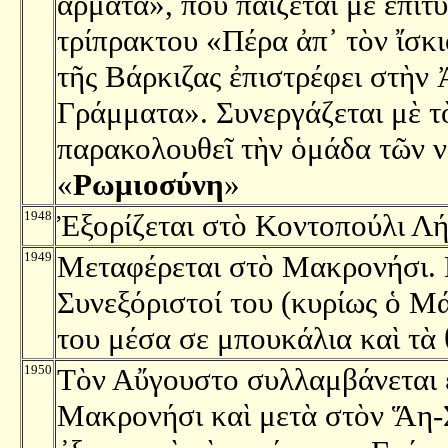
ἄρματα», ποὺ παίζεται μὲ ἐπιτυ
τρίπρακτου «Πέρα ἀπ᾿ τὸν ἴσκ
τῆς Βάρκιζας ἐπιστρέφει στὴν
Γράμματα». Συνεργάζεται μὲ τ
παρακολουθεῖ τὴν ὁμάδα τῶν 
«
Ρωμιοσύνη
»
1948
Ἐξορίζεται στὸ Κοντοπούλι Λ
1949
Μεταφέρεται στὸ Μακρονήσι. Γ
Συνεξόριστοί του (κυρίως ὁ Μ
του μέσα σε μπουκάλια καὶ τὰ
1950
Τὸν Αὔγουστο συλλαμβάνεται ἐ
Μακρονήσι καὶ μετὰ στὸν Ἅη-Σ