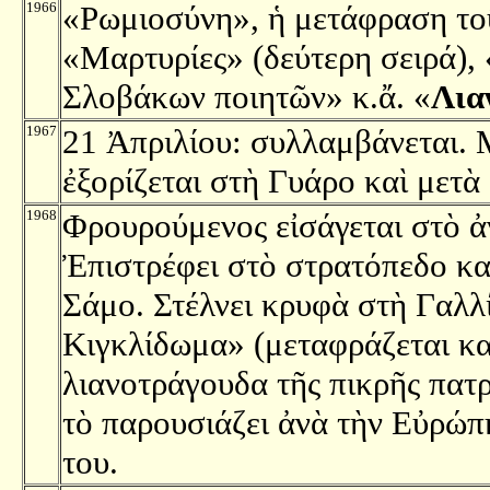
1966
«Ρωμιοσύνη», ἡ μετάφραση τ
«Μαρτυρίες» (δεύτερη σειρά),
Σλοβάκων ποιητῶν» κ.ἄ. «
Λια
1967
21 Ἀπριλίου: συλλαμβάνεται. 
ἐξορίζεται στὴ Γυάρο καὶ μετὰ
1968
Φρουρούμενος εἰσάγεται στὸ ἀ
Ἐπιστρέφει στὸ στρατόπεδο καὶ
Σάμο. Στέλνει κρυφὰ στὴ Γαλλ
Κιγκλίδωμα» (μεταφράζεται κα
λιανοτράγουδα τῆς πικρῆς πατ
τὸ παρουσιάζει ἀνὰ τὴν Εὐρώπ
του.