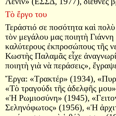
Λένιν» (ΕΣΣΔ, 1977), διεθνὲς 
Τὸ ἔργο του
Τεράστιό σε ποσότητα καὶ πολὺ 
τὸν μεγάλου μας ποιητὴ Γιάννη 
καλύτερους ἐκπροσώπους τῆς νε
Κωστὴς Παλαμᾶς εἶχε ἀναγνωρί
ποιητὴ γιὰ νὰ περάσεις», ἔγραψε
Ἔργα: «Τρακτέρ» (1934), «Πυρα
«Τὸ τραγούδι τῆς ἀδελφῆς μου»
«Ἡ Ρωμιοσύνη» (1945), «Γειτον
Σεληνόφωτος» (1956), «Ἡ ἀρχιτ