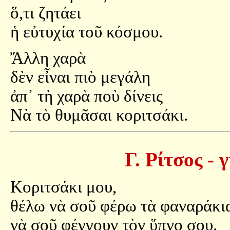
ὅ,τι ζητάει
ἡ εὐτυχία τοῦ κόσμου.
Ἄλλη χαρὰ
δὲν εἶναι πιὸ μεγάλη
ἀπ᾿ τὴ χαρὰ ποὺ δίνεις
Νὰ τὸ θυμᾶσαι κοριτσάκι.
Γ. Ρίτσος - 
Κοριτσάκι μου,
θέλω νὰ σοῦ φέρω τὰ φαναράκι
νὰ σοῦ φέγγουν τὸν ὕπνο σου.