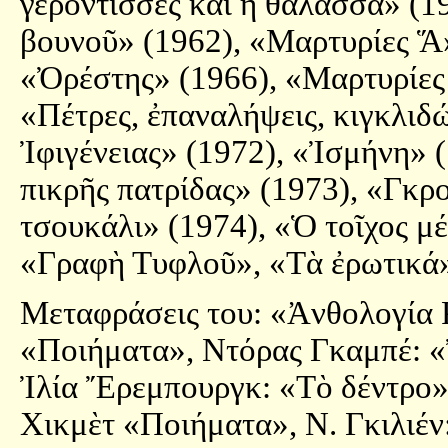
γερόντισσες καὶ ἡ θάλασσα» (19
βουνοῦ» (1962), «Μαρτυρίες Ἅ»
«Ὀρέστης» (1966), «Μαρτυρίες
«Πέτρες, ἐπαναλήψεις, κιγκλιδ
Ἰφιγένειας» (1972), «Ἰσμήνη» 
πικρῆς πατρίδας» (1973), «Γκρ
τσουκάλι» (1974), «Ὁ τοῖχος μ
«Γραφὴ Τυφλοῦ», «Τὰ ἐρωτικά»
Μεταφράσεις του: «Ἀνθολογία 
«Ποιήματα», Ντόρας Γκαμπέ: «
Ἰλία Ἔρεμπουργκ: «Τὸ δέντρο»
Χικμὲτ «Ποιήματα», Ν. Γκιλιέν