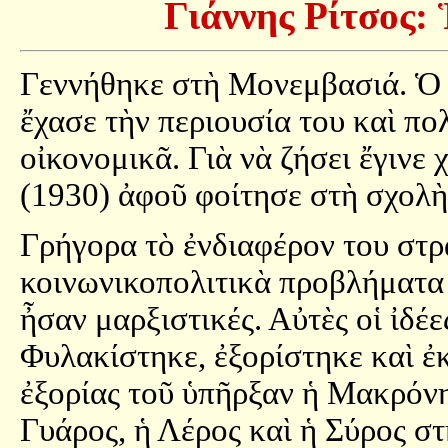
Γιάννης Ρίτσος: 
Γεννήθηκε στὴ Μονεμβασιά. Ὁ π
ἔχασε τὴν περιουσία του καὶ πο
οἰκονομικᾶ. Γιὰ νὰ ζήσει ἔγινε
(1930) ἀφοῦ φοίτησε στὴ σχολ
Γρήγορα τὸ ἐνδιαφέρον του στρ
κοινωνικοπολιτικὰ προβλήματα τ
ἦσαν μαρξιστικές. Αὐτὲς οἱ ἰδέ
Φυλακίστηκε, ἐξορίστηκε καὶ ἐ
ἐξορίας τοῦ ὑπῆρξαν ἡ Μακρόνη
Γυάρος, ἡ Λέρος καὶ ἡ Σύρος στ