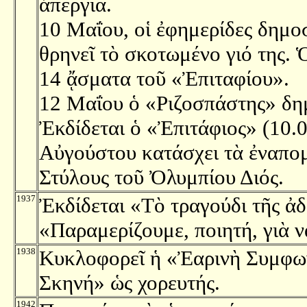
ἀπεργία.
10 Μαΐου, οἱ ἐφημερίδες δημο
θρηνεῖ τὸ σκοτωμένο γιό της. 
14 ᾄσματα τοῦ «Ἐπιταφίου».
12 Μαΐου ὁ «Ριζοσπάστης» δημ
Ἐκδίδεται ὁ «Ἐπιτάφιος» (10.0
Αὐγούστου κατάσχει τὰ ἐναπομε
Στύλους τοῦ Ὀλυμπίου Διός.
1937
Ἐκδίδεται «Τὸ τραγούδι τῆς ἀ
«Παραμερίζουμε, ποιητή, γιὰ ν
1938
Κυκλοφορεῖ ἡ «Ἐαρινὴ Συμφω
Σκηνή» ὡς χορευτής.
1942