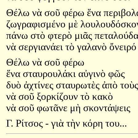
Θέλω νὰ σοῦ φέρω ἕνα περιβολ
ζωγραφισμένο μὲ λουλουδόσκο
πάνω στὸ φτερὸ μιᾶς πεταλούδ
νὰ σεργιανάει τὸ γαλανὸ ὄνειρό
Θέλω νὰ σοῦ φέρω
ἕνα σταυρουλάκι αὐγινὸ φῶς
δυὸ ἀχτίνες σταυρωτὲς ἀπὸ τοὺς
νὰ σοῦ ξορκίζουν τὸ κακὸ
νὰ σοῦ φωτᾶνε μὴ σκοντάψεις
Γ. Ρίτσος - γιὰ τὴν κόρη του...