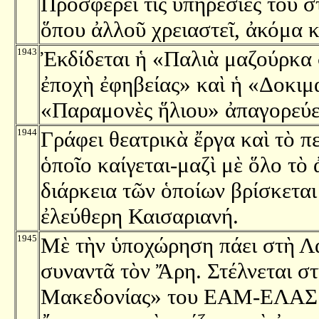
Προσφέρει τὶς ὑπηρεσίες του
ὅπου ἀλλοῦ χρειαστεῖ, ἀκόμα κ
1943
Ἐκδίδεται ἡ «Παλιὰ μαζούρκα 
ἐποχὴ ἐφηβείας» καὶ ἡ «Δοκιμα
«Παραμονὲς ἥλιου» ἀπαγορεύει
1944
Γράφει θεατρικὰ ἔργα καὶ τὸ π
ὁποῖο καίγεται-μαζὶ μὲ ὅλο τὸ
διάρκεια τῶν ὁποίων βρίσκετα
ἐλεύθερη Καισαριανή.
1945
Μὲ τὴν ὑποχώρηση πάει στὴ Λα
συναντᾶ τὸν Ἄρη. Στέλνεται σ
Μακεδονίας» του ΕΑΜ-ΕΛΑΣ. 