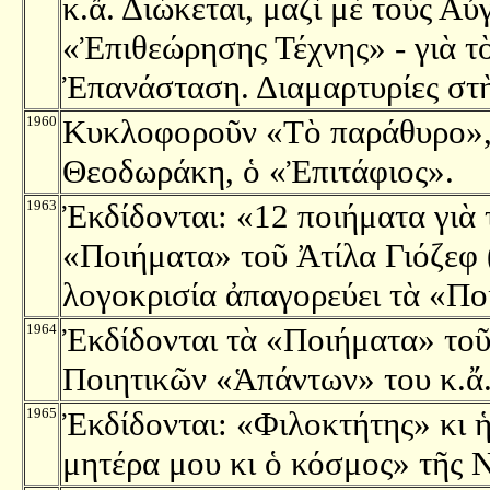
κ.ἄ. Διώκεται, μαζὶ μὲ τοὺς Αὐ
«Ἐπιθεώρησης Τέχνης» - γιὰ τ
Ἐπανάσταση. Διαμαρτυρίες στὴ
1960
Κυκλοφοροῦν «Τὸ παράθυρο», 
Θεοδωράκη, ὁ «Ἐπιτάφιος».
1963
Ἐκδίδονται: «12 ποιήματα γιὰ
«Ποιήματα» τοῦ Ἀτίλα Γιόζεφ
λογοκρισία ἀπαγορεύει τὰ «Πο
1964
Ἐκδίδονται τὰ «Ποιήματα» τοῦ
Ποιητικῶν «Ἁπάντων» του κ.ἄ
1965
Ἐκδίδονται: «Φιλοκτήτης» κι 
μητέρα μου κι ὁ κόσμος» τῆς 