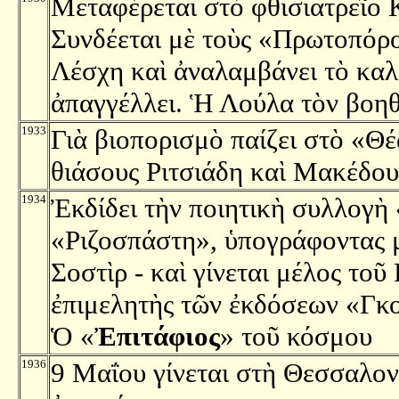
Μεταφέρεται στὸ φθισιατρεῖο
Συνδέεται μὲ τοὺς «Πρωτοπόρ
Λέσχη καὶ ἀναλαμβάνει τὸ καλλ
ἀπαγγέλλει. Ἡ Λούλα τὸν βοηθᾶ
1933
Γιὰ βιοπορισμὸ παίζει στὸ «Θ
θιάσους Ριτσιάδη καὶ Μακέδου
1934
Ἐκδίδει τὴν ποιητικὴ συλλογὴ 
«Ριζοσπάστη», ὑπογράφοντας μ
Σοστὶρ - καὶ γίνεται μέλος το
ἐπιμελητὴς τῶν ἐκδόσεων «Γκ
Ὁ «
Ἐπιτάφιος
» τοῦ κόσμου
1936
9 Μαΐου γίνεται στὴ Θεσσαλον