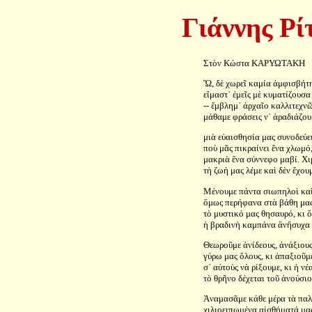
Γιάννης Ρί
Στὸν Κώστα ΚΑΡΥΩΤΑΚΗ
Ὤ, δὲ χωρεῖ καμία ἀμφισβήτη
εἴμαστ᾿ ἐμεῖς μὲ κυματίζουσα
-- ἔμβλημ᾿ ἀρχαῖο καλλιτεχνῶ
μάθαμε φράσεις ν᾿ ἀραδιάζου
μιὰ εὐαισθησία μας συνοδεύει
ποὺ μᾶς πικραίνει ἕνα χλωμό
μακριὰ ἕνα σύννεφο μαβί. Χι
τὴ ζωή μας λέμε καὶ δὲν ἔχουμ
Μένουμε πάντα σιωπηλοὶ καὶ
ὅμως περήφανα στὰ βάθη μα
τὸ μυστικό μας θησαυρό, κι ὅ
ἡ βραδινὴ καμπάνα ἂνἥσυχα 
Θεωροῦμε ἀνίδεους, ἀνάξιους 
γύρω μας ὅλους, κι ἀπαξιοῦμ
σ᾿ αὐτοὺς νὰ ρίξουμε, κι ἡ νέ
τὸ θρῆνο δέχεται τοῦ ἀνούσιο
Ἀναμασᾶμε κάθε μέρα τὰ παλ
χιλιοειπωμένα αἰσθήματά μα