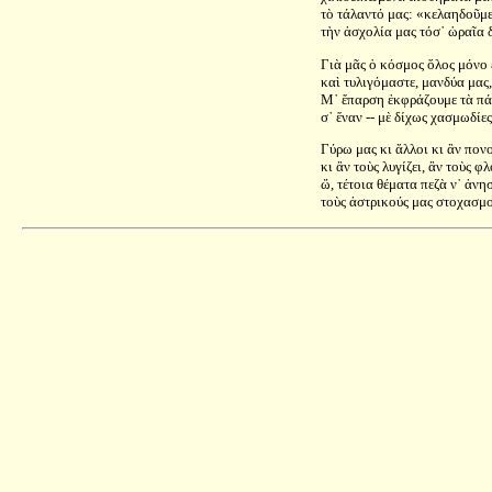
τὸ τάλαντό μας: «κελαηδοῦμε
τὴν ἀσχολία μας τόσ᾿ ὡραῖα 
Γιὰ μᾶς ὁ κόσμος ὅλος μόνο ε
καὶ τυλιγόμαστε, μανδύα μας,
Μ᾿ ἔπαρση ἐκφράζουμε τὰ πά
σ᾿ ἕναν -- μὲ δίχως χασμωδίες
Γύρω μας κι ἄλλοι κι ἂν πονο
κι ἂν τοὺς λυγίζει, ἂν τοὺς φλ
ὤ, τέτοια θέματα πεζὰ ν᾿ ἀνη
τοὺς ἀστρικούς μας στοχασμού