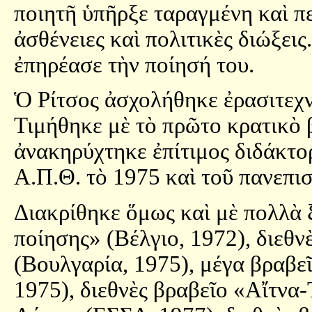
ποιητῆ ὑπῆρξε ταραγμένη καὶ π
ἀσθένειες καὶ πολιτικὲς διώξεις
ἐπηρέασε τὴν ποίησή του.
Ὁ Ρίτσος ἀσχολήθηκε ἐρασιτεχν
Τιμήθηκε μὲ τὸ πρῶτο κρατικὸ 
ἀνακηρύχτηκε ἐπίτιμος διδάκτο
Α.Π.Θ. τὸ 1975 καὶ τοῦ πανεπι
Διακρίθηκε ὅμως καὶ μὲ πολλὰ 
ποίησης» (Βέλγιο, 1972), διεθ
(Βουλγαρία, 1975), μέγα βραβε
1975), διεθνὲς βραβεῖο «Αἴτνα-