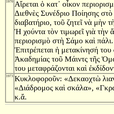
1970
Αἴρεται ὁ κατ᾿ οἶκον περιορισ
Διεθνὲς Συνέδριο Ποίησης στὸ 
διαβατήριο, τοῦ ζητεῖ νὰ μὴν τὴ
Ἡ χούντα τὸν τιμωρεῖ γιὰ τὴν 
περιορισμὸ στὴ Σάμο καὶ πάλι. 
Ἐπιτρέπεται ἡ μετακίνησή του
Ἀκαδημίας τοῦ Μάιντς τῆς Ὁμ
του μεταφράζονται καὶ ἐκδίδον
1973
Κυκλοφοροῦν: «Δεκαοχτὼ λιαν
«Διάδρομος καὶ σκάλα», «Γκρ
κ.ἄ.