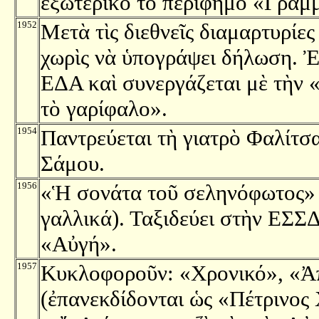
ἐξωτερικὸ τὸ περίφημο «Γράμμ
1952
Μετὰ τὶς διεθνεῖς διαμαρτυρίε
χωρὶς νὰ ὑπογράψει δήλωση. Ἐ
ΕΔΑ καὶ συνεργάζεται μὲ τὴν
τὸ γαρίφαλο».
1954
Παντρεύεται τὴ γιατρὸ Φαλίτσ
Σάμου.
1956
«Ἡ σονάτα τοῦ σεληνόφωτος» (
γαλλικά). Ταξιδεύει στὴν ΕΣΣΔ
«Αὐγή».
1957
Κυκλοφοροῦν: «Χρονικό», «Ἀ
(ἐπανεκδίδονται ὡς «Πέτρινος 