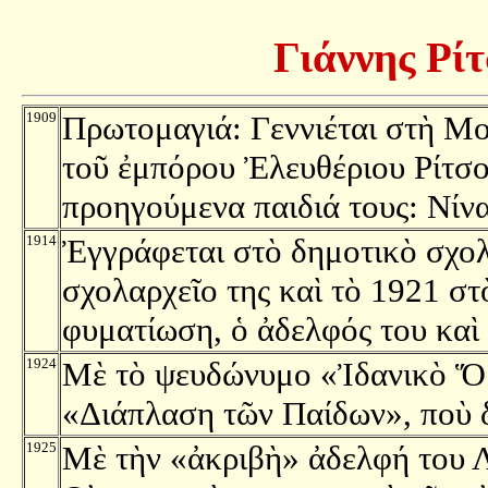
Γιάννης Ρίτ
1909
Πρωτομαγιά: Γεννιέται στὴ Μον
τοῦ ἐμπόρου Ἐλευθέριου Ρίτσο
προηγούμενα παιδιά τους: Νίν
1914
Ἐγγράφεται στὸ δημοτικὸ σχολ
σχολαρχεῖο της καὶ τὸ 1921 στ
φυματίωση, ὁ ἀδελφός του καὶ 
1924
Μὲ τὸ ψευδώνυμο «Ἰδανικὸ Ὅρ
«Διάπλαση τῶν Παίδων», ποὺ δ
1925
Μὲ τὴν «ἀκριβὴ» ἀδελφή του 