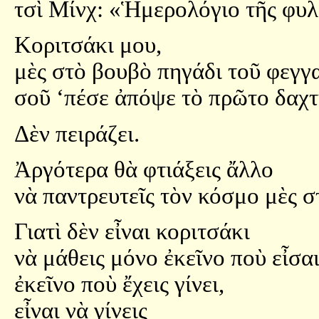
τσὶ Μίνχ: «Ἡμερολόγιο τῆς φυ
Κοριτσάκι μου,
μὲς στὸ βουβὸ πηγάδι τοῦ φεγγ
σοῦ ‘πέσε ἀπόψε τὸ πρῶτο δαχτ
Δὲν πειράζει.
Ἀργότερα θὰ φτιάξεις ἄλλο
νὰ παντρευτεῖς τὸν κόσμο μὲς σ
Γιατὶ δὲν εἶναι κοριτσάκι
νὰ μάθεις μόνο ἐκεῖνο ποὺ εἶσαι
ἐκεῖνο ποὺ ἔχεις γίνει,
εἶναι νὰ γίνεις