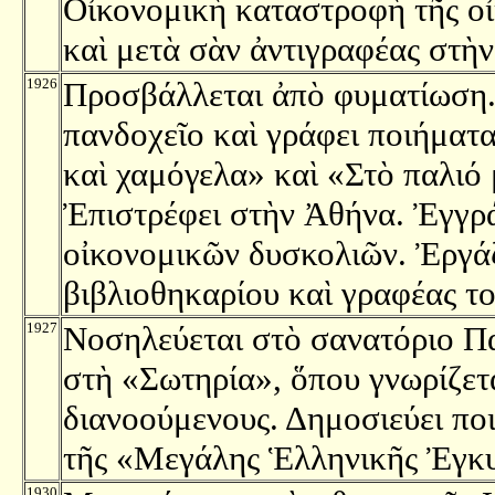
Οἰκονομικὴ καταστροφὴ τῆς οἰ
καὶ μετὰ σὰν ἀντιγραφέας στὴ
1926
Προσβάλλεται ἀπὸ φυματίωση.
πανδοχεῖο καὶ γράφει ποιήματ
καὶ χαμόγελα» καὶ «Στὸ παλιό 
Ἐπιστρέφει στὴν Ἀθήνα. Ἐγγρά
οἰκονομικῶν δυσκολιῶν. Ἐργά
βιβλιοθηκαρίου καὶ γραφέας τ
1927
Νοσηλεύεται στὸ σανατόριο Παπ
στὴ «Σωτηρία», ὅπου γνωρίζετα
διανοούμενους. Δημοσιεύει π
τῆς «Μεγάλης Ἑλληνικῆς Ἐγκυ
1930