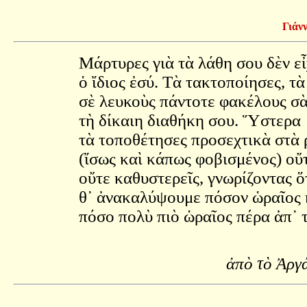
Γιάν
Μάρτυρες γιὰ τὰ λάθη σου δὲν ε
ὁ ἴδιος ἐσύ. Τὰ τακτοποίησες, τ
σὲ λευκοὺς πάντοτε φακέλους σὰ
τὴ δίκαιη διαθήκη σου. Ὕστερα
τὰ τοποθέτησες προσεχτικὰ στὰ 
(ἴσως καὶ κάπως φοβισμένος) οὔ
οὔτε καθυστερεῖς, γνωρίζοντας ὅ
θ᾿ ἀνακαλύψουμε πόσον ὡραῖος 
πόσο πολὺ πιὸ ὡραῖος πέρα ἀπ᾿ τ
ἀπὸ τὸ Ἀργά