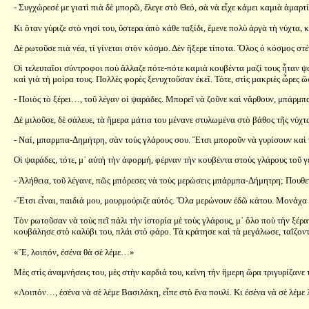
- Συγχώρεσέ με γιατὶ πιὰ δὲ μπορῶ, ἔλεγε στὸ Θεό, σὰ νὰ εἶχε κάμει καμιὰ ἁμα
Κι ὅταν γύριζε στὸ νησί του, ὕστερα ἀπὸ κάθε ταξίδι, ἔμενε πολὺ ἀργὰ τὴ νύχτα,
Δὲ ρωτοῦσε πιὰ νέα, τί γίνεται στὸν κόσμο. Δὲν ἤξερε τίποτα. Ὅλος ὁ κόσμος στέν
Οἱ τελευταῖοι σύντροφοι ποὺ ἄλλαζε πότε-πότε καμιὰ κουβέντα μαζί τους ἦταν ψα
καὶ γιὰ τὴ μοίρα τους. Πολλὲς φορὲς ξενυχτοῦσαν ἐκεῖ. Τότε, στὶς μακριὲς ὧρες 
- Ποιὸς τὸ ξέρει…, τοῦ λέγαν οἱ ψαράδες. Μπορεῖ νὰ ζοῦνε καὶ νἄρθουν, μπάρμ
Δὲ μιλοῦσε, δὲ σάλευε, τὰ ἥμερα μάτια του μένανε στυλωμένα στὸ βάθος τῆς νύχτ
- Ναί, μπαρμπα-Δημήτρη, σὰν τοὺς γλάρους σου. Ἔτσι μποροῦν νὰ γυρίσουν καὶ
Οἱ ψαράδες, τότε, μ᾿ αὐτὴ τὴν ἀφορμή, φέρναν τὴν κουβέντα στοὺς γλάρους τοῦ γ
- Ἀλήθεια, τοῦ λέγανε, πῶς μπόρεσες νὰ τοὺς μερώσεις μπάρμπα-Δήμητρη; Πουθ
-Ἔτσι εἶναι, παιδιά μου, μουρμούριζε αὐτός. Ὅλα μερώνουν ἐδῶ κάτου. Μονάχ
Τὸν ρωτοῦσαν νὰ τοὺς πεῖ πάλι τὴν ἱστορία μὲ τοὺς γλάρους, μ᾿ ὅλο ποὺ τὴν ξέρ
κουβάλησε στὸ καλύβι του, πλάι στὸ φάρο. Τὰ κράτησε καὶ τὰ μεγάλωσε, ταΐζοντά
«Ἔ, λοιπόν, ἐσένα θὰ σὲ λέμε…»
Μὲς στὶς ἀναμνήσεις του, μὲς στὴν καρδιά του, κείνη τὴν ἥμερη ὥρα τριγυρίζανε
«Λοιπόν…, ἐσένα νὰ σὲ λέμε Βασιλάκη, εἶπε στὸ ἕνα πουλί. Κι ἐσένα νὰ σὲ λέμ