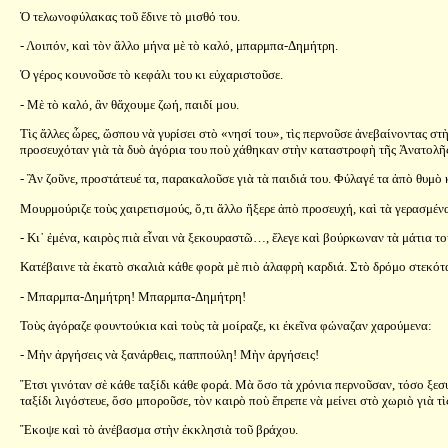
Ὁ τελωνοφύλακας τοῦ ἔδινε τὸ μισθό του.
- Λοιπόν, καὶ τὸν ἄλλο μήνα μὲ τὸ καλό, μπαρμπα-Δημήτρη.
Ὁ γέρος κουνοῦσε τὸ κεφάλι του κι εὐχαριστοῦσε.
- Μὲ τὸ καλό, ἂν θἄχουμε ζωή, παιδί μου.
Τὶς ἄλλες ὧρες, ὥσπου νὰ γυρίσει στὸ «νησί του», τὶς περνοῦσε ἀνεβαίνοντας σ
προσευχόταν γιὰ τὰ δυὸ ἀγόρια του ποὺ χάθηκαν στὴν καταστροφὴ τῆς Ἀνατολῆς, 
- Ἂν ζοῦνε, προστάτευέ τα, παρακαλοῦσε γιὰ τὰ παιδιά του. Φύλαγέ τα ἀπὸ θυμὸ
Μουρμούριζε τοὺς χαιρετισμούς, ὅ,τι ἄλλο ἤξερε ἀπὸ προσευχή, καὶ τὰ γερασμένα
- Κι᾿ ἐμένα, καιρὸς πιὰ εἶναι νὰ ξεκουραστῶ…, ἔλεγε καὶ βούρκωναν τὰ μάτια το
Κατέβαινε τὰ ἑκατὸ σκαλιὰ κάθε φορὰ μὲ πιὸ ἀλαφρὴ καρδιά. Στὸ δρόμο στεκόταν
- Μπαρμπα-Δημήτρη! Μπαρμπα-Δημήτρη!
Τοὺς ἀγόραζε φουντούκια καὶ τοὺς τὰ μοίραζε, κι ἐκεῖνα φώναζαν χαρούμενα:
- Μὴν ἀργήσεις νὰ ξανάρθεις, παππούλη! Μὴν ἀργήσεις!
Ἔτσι γινόταν σὲ κάθε ταξίδι κάθε φορά. Μὰ ὅσο τὰ χρόνια περνοῦσαν, τόσο ξεσυ
ταξίδι λιγόστευε, ὅσο μποροῦσε, τὸν καιρὸ ποὺ ἔπρεπε νὰ μείνει στὸ χωριὸ γιὰ τὶς
Ἔκοψε καὶ τὸ ἀνέβασμα στὴν ἐκκλησιὰ τοῦ βράχου.