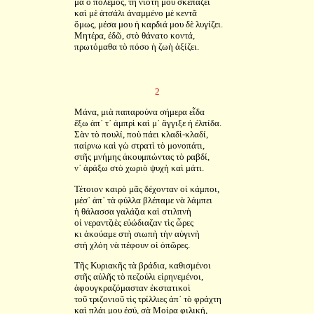
μὰ ὁ πόλεμος, τὴ νιότη μου σκεπάζει
καὶ μὲ ἀτσάλι ἀναμμένο μὲ κεντᾶ
ὅμως, μέσα μου ἡ καρδιά μου δὲ λυγίζει.
Μητέρα, ἐδῶ, στὸ θάνατο κοντά,
πρωτόμαθα τὸ πόσο ἡ ζωὴ ἀξίζει.
2
Μάνα, μιὰ παπαρούνα σήμερα εἶδα
ἔξω ἀπ᾿ τ᾿ ἀμπρὶ καὶ μ᾿ ἄγγιξε ἡ ἐλπίδα.
Σὰν τὸ πουλί, ποὺ πάει κλαδὶ-κλαδί,
παίρνω καὶ γὼ στρατὶ τὸ μονοπάτι,
στῆς μνήμης ἀκουμπώντας τὸ ραβδί,
ν᾿ ἀράξω στὸ χωριὸ ψυχὴ καὶ μάτι.
Τέτοιον καιρὸ μᾶς δέχονταν οἱ κάμποι,
μέσ᾿ ἀπ᾿ τὰ φύλλα βλέπαμε νὰ λάμπει
ἡ θάλασσα γαλάζια καὶ στιλπνὴ
οἱ νεραντζιὲς εὐώδιαζαν τὶς ὦρες
κι ἀκούαμε στὴ σιωπὴ τὴν αὐγινὴ
στὴ χλόη νὰ πέφουν οἱ ὀπῶρες.
Τῆς Κυριακῆς τὰ βράδια, καθισμένοι
στῆς αὐλῆς τὸ πεζούλι εἰρηνεμένοι,
ἀφουγκραζόμασταν ἐκστατικοὶ
τοῦ τριζονιοῦ τὶς τρίλλιες ἀπ᾿ τὸ φράχτη
καὶ πλάι μου ἐσύ, σὰ Μοίρα φιλική,