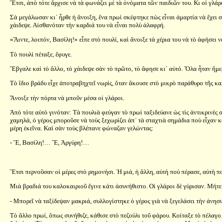
Ἔτσι, ἀπὸ τότε ἄρχισε νὰ τὰ φωνάζει μὲ τὰ ὀνόματα τῶν παιδιῶν του. Κι οἱ γλάρ
Σὰ μεγάλωσαν κι᾿ ἦρθε ἡ ἄνοιξη, ἕνα πρωὶ σκέφτηκε πὼς εἶναι ἁμαρτία νὰ ἔχει 
χάιδεψε. Αἰσθανόταν τὴν καρδιά του νὰ εἶναι πολὺ ἁλαφρή.
«Ἄιντε, λοιπόν, Βασίλη!» εἶπε στὸ πουλί, καὶ ἄνοιξε τὰ χέρια του νὰ τὸ ἀφήσει ν
Τὸ πουλὶ πέταξε, ἔφυγε.
Ἔβγαλε καὶ τὸ ἄλλο, τὸ χάιδεψε σὰν τὸ πρῶτο, τὸ ἄφησε κι᾿ αὐτό. Ὅλα ἦταν ἥμε
Τὸ ἴδιο βράδυ εἶχε ἀποτραβηχτεῖ νωρίς, ὅταν ἄκουσε στὸ μικρὸ παράθυρο τῆς καλ
Ἄνοιξε τὴν πόρτα νὰ μποῦν μέσα οἱ γλάροι.
Ἀπὸ τότε αὐτὸ γινόταν: Τὰ πουλιὰ φεύγαν τὸ πρωὶ ταξιδεύανε ὡς τὶς ἀντικρινὲς 
χαμηλά, ὁ γέρος μποροῦσε νὰ τοὺς ξεχωρίζει ἀπ᾿ τὰ σταχτιὰ σημάδια ποὺ εἶχαν κά
μέρη ἐκεῖνα. Καὶ σὰν τοὺς βλέπανε φώναζαν γελώντας:
- Ἔ, Βασίλη!… Ἔ, Ἀργύρη!…
Ἔτσι περνοῦσαν οἱ μέρες στὸ ρημονήσι. Ἡ μιά, ἡ ἄλλη, αὐτὴ ποὺ πέρασε, αὐτὴ πο
Μιὰ βραδιά του καλοκαιριοῦ ἔγινε κάτι ἀσυνήθιστο. Οἱ γλάροι δὲ γύρισαν. Μήτε
- Μπορεῖ νὰ ταξίδεψαν μακριά, συλλογίστηκε ὁ γέρος γιὰ νὰ ξεγελάσει τὴν ἀνησυ
Τὸ ἄλλο πρωί, ὅπως συνήθιζε, κάθισε στὸ πεζούλι τοῦ φάρου. Κοίταξε τὸ πέλαγ