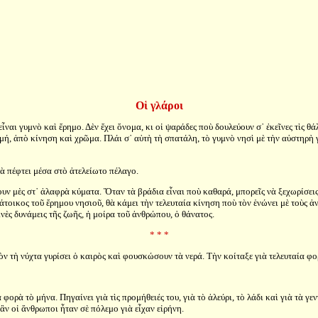
Οἱ γλάροι
ι γυμνὸ καὶ ἔρημο. Δὲν ἔχει ὄνομα, κι οἱ ψαράδες ποὺ δουλεύουν σ᾿ ἐκεῖνες τὶς θάλ
ή, ἀπὸ κίνηση καὶ χρῶμα. Πλάι σ᾿ αὐτὴ τὴ σπατάλη, τὸ γυμνὸ νησὶ μὲ τὴν αὐστηρὴ γ
νὰ πέφτει μέσα στὸ ἀτελείωτο πέλαγο.
ουν μὲς στ᾿ ἀλαφρὰ κύματα. Ὅταν τὰ βράδια εἶναι ποὺ καθαρά, μπορεῖς νὰ ξεχωρίσει
τοικος τοῦ ἔρημου νησιοῦ, θὰ κάμει τὴν τελευταία κίνηση ποὺ τὸν ἑνώνει μὲ τοὺς ἀν
ινὲς δυνάμεις τῆς ζωῆς, ἡ μοίρα τοῦ ἀνθρώπου, ὁ θάνατος.
* * *
τὴ νύχτα γυρίσει ὁ καιρὸς καὶ φουσκώσουν τὰ νερά. Τὴν κοίταξε γιὰ τελευταία φορ
 φορὰ τὸ μήνα. Πηγαίνει γιὰ τὶς προμήθειές του, γιὰ τὸ ἀλεύρι, τὸ λάδι καὶ γιὰ τὰ γε
 ἂν οἱ ἄνθρωποι ἦταν σὲ πόλεμο γιὰ εἶχαν εἰρήνη.