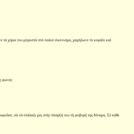
νε τὰ χέρια του μπροστὰ στὸ παλιὸ εἰκόνισμα, χαμήλωνε τὸ κεφάλι καὶ
ς φωνές:
ροφοῦσε, σὰ νὰ στάλαζε μὲς στὴν ὕπαρξή του τὴ φοβερή της δύναμη. Σὲ κάθε