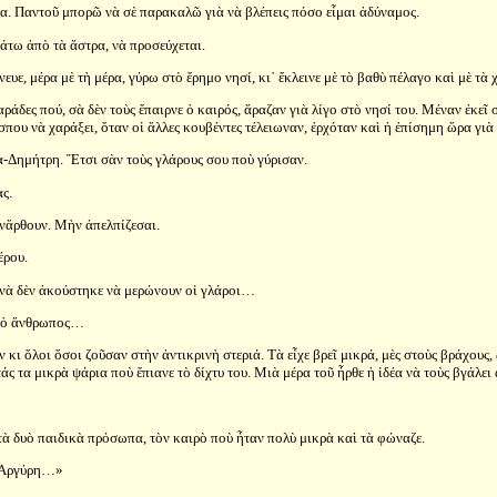
ρτία. Παντοῦ μπορῶ νὰ σὲ παρακαλῶ γιὰ νὰ βλέπεις πόσο εἶμαι ἀδύναμος.
 κάτω ἀπὸ τὰ ἄστρα, νὰ προσεύχεται.
ευε, μέρα μὲ τὴ μέρα, γύρω στὸ ἔρημο νησί, κι᾿ ἔκλεινε μὲ τὸ βαθὺ πέλαγο καὶ μὲ τὰ 
ράδες πού, σὰ δὲν τοὺς ἔπαιρνε ὁ καιρός, ἄραζαν γιὰ λίγο στὸ νησί του. Μέναν ἐκεῖ
ὥσπου νὰ χαράξει, ὅταν οἱ ἄλλες κουβέντες τέλειωναν, ἐρχόταν καὶ ἡ ἐπίσημη ὥρα γιὰ 
πα-Δημήτρη. Ἔτσι σὰν τοὺς γλάρους σου ποὺ γύρισαν.
ας.
 νἄρθουν. Μὴν ἀπελπίζεσαι.
έρου.
ενὰ δὲν ἀκούστηκε νὰ μερώνουν οἱ γλάροι…
α ὁ ἄνθρωπος…
αν κι ὅλοι ὅσοι ζοῦσαν στὴν ἀντικρινὴ στεριά. Τὰ εἶχε βρεῖ μικρά, μὲς στοὺς βράχο
ς τα μικρὰ ψάρια ποὺ ἔπιανε τὸ δίχτυ του. Μιὰ μέρα τοῦ ἦρθε ἡ ἰδέα νὰ τοὺς βγάλει
 τὰ δυὸ παιδικὰ πρόσωπα, τὸν καιρὸ ποὺ ἦταν πολὺ μικρὰ καὶ τὰ φώναζε.
ε Ἀργύρη…»