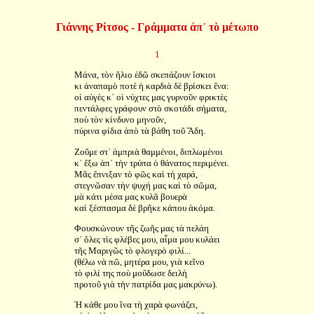
Γιάννης Ρίτσος - Γράμματα ἀπ᾿ τὸ μέτωπο
1
Μάνα, τὸν ἥλιο ἐδῶ σκεπάζουν ἴσκιοι
κι ἀναπαμὸ ποτὲ ἡ καρδιὰ δὲ βρίσκει ἕνα:
οἱ αὐγὲς κ᾿ οἱ νύχτες μας γυρνοῦν φρικτὲς
πεντάλφες γράφουν στὸ σκοτάδι σήματα,
ποὺ τὸν κίνδυνο μηνοῦν,
πύρινα φίδια ἀπὸ τὰ βάθη τοῦ Ἅδη.
Ζοῦμε στ᾿ ἀμπριὰ θαμμένοι, διπλωμένοι
κ᾿ ἔξω ἀπ᾿ τὴν τρύπα ὁ θάνατος περιμένει.
Μᾶς ἔπνιξαν τὸ φῶς καὶ τὴ χαρά,
στεγνῶσαν τὴν ψυχή μας καὶ τὸ σῶμα,
μὰ κάτι μέσα μας κυλᾶ βουερὰ
καὶ ξέσπασμα δὲ βρῆκε κάπου ἀκόμα.
Φουσκώνουν τῆς ζωῆς μας τὰ πελάη
σ᾿ ὅλες τὶς φλέβες μου, αἷμα μου κυλάει
τῆς Μαριγῶς τὸ φλογερὸ φιλί...
(θέλω νὰ πῶ, μητέρα μου, γιὰ κεῖνο
τὸ φιλί της ποὺ μοὔδωσε δειλὴ
προτοῦ γιὰ τὴν πατρίδα μας μακρύνω).
Ἡ κάθε μου ἵνα τὴ χαρὰ φωνάζει,