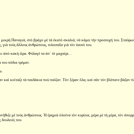
τὴ μικρὴ Παναγιά, στὸ βράχο μὲ τὰ ἑκατὸ σκαλιά, νὰ κάμει τὴν προσευχή του. Σταύρω
γιὰ τοὺς ἄλλους ἀνθρώπους, τελευταῖα γιὰ τὸν ἑαυτό του.
 κι ἀπὸ κακὴ ὥρα. Φύλαγέ τα ἀπ᾿ τὸ μαχαίρι…
 του πόδια τρέμαν.
υ.
 καὶ κοίταζε τὰ παιδάκια ποὺ παίζαν. Τὸν ξέραν ὅλα, καὶ σὰν τὸν βλέπανε βάζαν τὶ
νήθιζε μὲ τοὺς ἀνθρώπους. Ἡ ἐρημιὰ ὁλοένα τὸν κυρίευε, μέρα μὲ τὴ μέρα, τὸν ἀπορ
 δουλειές του.