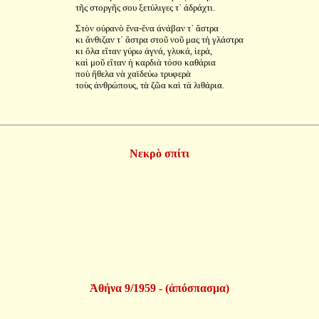
τῆς στοργῆς σου ξετύλιγες τ᾿ ἀδράχτι.
Στὸν οὐρανὸ ἕνα-ἕνα ἀνάβαν τ᾿ ἄστρα
κι ἄνθιζαν τ᾿ ἄστρα στοῦ νοῦ μας τὴ γλάστρα
κι ὅλα εἴταν γύρω ἁγνά, γλυκά, ἱερά,
καὶ μοῦ εἴταν ἡ καρδιὰ τόσο καθάρια
ποὺ ἤθελα νὰ χαϊδεύω τρυφερὰ
τοὺς ἀνθρώπους, τὰ ζῶα καὶ τὰ λιθάρια.
Νεκρὸ σπίτι
Ἀθήνα 9/1959 - (ἀπόσπασμα)