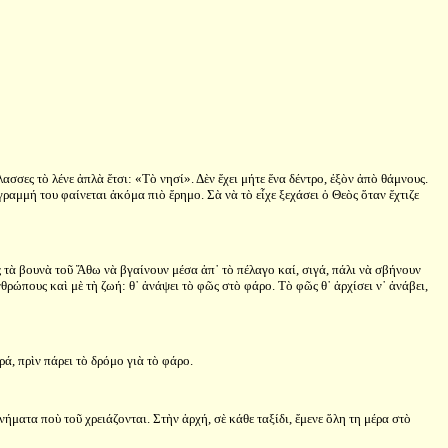
ασσες τὸ λένε ἁπλὰ ἔτσι: «Τὸ νησί». Δὲν ἔχει μήτε ἕνα δέντρο, ἐξὸν ἀπὸ θάμνους.
ραμμή του φαίνεται ἀκόμα πιὸ ἔρημο. Σὰ νὰ τὸ εἶχε ξεχάσει ὁ Θεὸς ὅταν ἔχτιζε
ς τὰ βουνὰ τοῦ Ἄθω νὰ βγαίνουν μέσα ἀπ᾿ τὸ πέλαγο καί, σιγά, πάλι νὰ σβήνουν
θρώπους καὶ μὲ τὴ ζωή: θ᾿ ἀνάψει τὸ φῶς στὸ φάρο. Τὸ φῶς θ᾿ ἀρχίσει ν᾿ ἀνάβει,
ά, πρὶν πάρει τὸ δρόμο γιὰ τὸ φάρο.
ννήματα ποὺ τοῦ χρειάζονται. Στὴν ἀρχή, σὲ κάθε ταξίδι, ἔμενε ὅλη τη μέρα στὸ