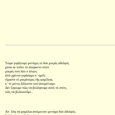
Τώρα γυρίζουμε μονάχες οἱ δυὸ μικρὲς ἀδελφὲς
μέσα σε τοῦτο τὸ ἀπέραντο σπίτι
μικρὲς ποὺ λέει ὁ λόγος
ἀπὸ χρόνια γεράσαμε κ᾿ ἐμεῖς
εἴμαστε οἱ μικρότερες τῆς φαμίλιας
κ᾿ οἱ μόνες ἄλλωστε ποὺ ἀπομείναμε.
Δὲν ξέρουμε πῶς νὰ βολέψουμε αὐτὸ τὸ σπίτι,
πῶς νὰ βολευτοῦμε...
Ἀπ᾿ ὅλη τὴ φαμίλια ἀπόμειναν μονάχα δυὸ ἀδελφές.