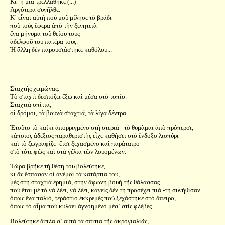
Κι᾿ ἡ μία τρελλάθηκε (...)
Ἀργότερα συνῆλθε.
Κ᾿ εἶναι αὐτὴ ποὺ μοῦ μίλησε τὸ βράδι
ποὺ τοὺς ἔφερα ἀπὸ τὴν ξενητειὰ
ἕνα μήνυμα τοῦ θείου τους –
ἀδελφοῦ του πατέρα τους.
Ἡ ἄλλη δὲν παρουσιάστηκε καθόλου...
Σταχτής χειμώνας.
Τὸ σταχτὶ δεσπόζει ἔξω καὶ μέσα στὸ τοπίο.
Σταχτιὰ σπίτια,
οἱ δρόμοι, τὰ βουνὰ σταχτιά, τὰ λίγα δέντρα.
Ἐτοῦτο τὸ καΐκι ἀπορριγμένο στὴ στεριὰ - τὸ θυμᾶμαι ἀπὸ πρόπερσι,
κάποιος ἀδέξιος παραθεριστὴς εἶχε καθήσει στὸ ἔνδοξο λιοπύρι
καὶ τὸ ζωγραφίζε- ἔτσι ξεχασμένο καὶ παράταιρο
στὸ τότε φῶς καὶ στὰ γέλια τῶν λουομένων.
Τώρα βρῆκε τὴ θέση του βολεύτηκε,
κι ἂς ἔσπασαν οἱ ἀνέμοι τὰ κατάρτια του,
μὲς στὴ σταχτιὰ ἐρημιά, στὴν ἄφωνη βουὴ τῆς θάλασσας
ποὺ ἔτσι μὲ τὸ νὰ λέει, νὰ λέει, κανεὶς δὲν τὴ προσέχει πιὰ -τὴ συνήθισαν
ὅπως ἕνα παλιό, τεράστιο ἐκκρεμὲς ποὺ ξεχάστηκε στὸ ἄπειρο,
ὅπως τὸ αἷμα ποὺ κυλάει ἀγνοημένο μέσ᾿ στὶς φλέβες.
Βολεύτηκε δίπλα σ᾿ αὐτὰ τὰ σπίτια τῆς ἀκρογιαλιᾶς,