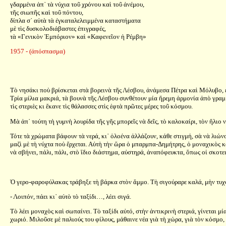
γδαρμένα ἀπ᾿ τὰ νύχια τοῦ χρόνου καὶ τοῦ ἀνέμου,
τῆς σιωπῆς καὶ τοῦ πόντου,
δίπλα σ᾿ αὐτὰ τὰ ἐγκαταλελειμμένα καταστήματα
μὲ τὶς δυσκολοδιάβαστες ἐπιγραφές,
τὰ «Γενικὸν Ἐμπόριον» καὶ «Καφενεῖον ἡ Ρέμβη»
1957 - (ἀπόσπασμα)
Τὸ νησάκι ποὺ βρίσκεται στὰ βορεινὰ τῆς Λέσβου, ἀνάμεσα Πέτρα καὶ Μόλυβο, εἶνα
Τρία μίλια μακριά, τὰ βουνὰ τῆς Λέσβου συνθέτουν μία ἤρεμη ἁρμονία ἀπὸ γραμμ
τὶς στεριὲς κι ἔκανε τὶς θάλασσες στὶς ἑφτὰ πρῶτες μέρες τοῦ κόσμου.
Μὰ ἀπ᾿ τούτη τὴ γυμνὴ λουρίδα τῆς γῆς μπορεῖς νὰ δεῖς, τὸ καλοκαίρι, τὸν ἥλιο 
Τότε τὰ χρώματα βάφουν τὰ νερά, κι᾿ ὁλοένα ἀλλάζουν, κάθε στιγμή, σὰ νὰ λιών
μαζὶ μὲ τὴ νύχτα ποὺ ἔρχεται. Αὐτὴ τὴν ὥρα ὁ μπαρμπα-Δημήτρης, ὁ μοναχικὸς κά
νὰ σβήνει, πάλι, πάλι, στὸ ἴδιο διάστημα, αὐστηρά, ἀναπόφευκτα, ὅπως οἱ σκοτε
Ὁ γερο-φαροφύλακας τράβηξε τὴ βάρκα στὸν ἄμμο. Τὴ σιγούραρε καλά, μὴν τυχὸν 
- Λοιπόν, πάει κι᾿ αὐτὸ τὸ ταξίδι…, λέει σιγά.
Τὸ λέει μοναχὸς καὶ σωπαίνει. Τὸ ταξίδι αὐτό, στὴν ἀντικρινὴ στεριά, γίνεται μία
χωριό. Μιλοῦσε μὲ παλιούς του φίλους, μάθαινε νέα γιὰ τὴ χώρα, γιὰ τὸν κόσμο,