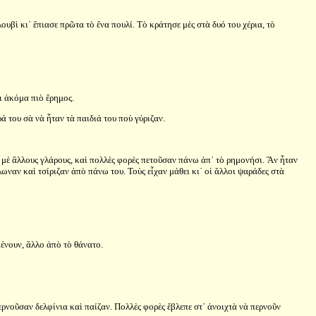
βὶ κι᾿ ἔπιασε πρῶτα τὸ ἕνα πουλί. Τὸ κράτησε μὲς στὰ δυό του χέρια, τὸ
ι ἀκόμα πιὸ ἔρημος.
ά του σὰ νὰ ἦταν τὰ παιδιά του ποὺ γύριζαν.
ζὶ μὲ ἄλλους γλάρους, καὶ πολλὲς φορὲς πετοῦσαν πάνω ἀπ᾿ τὸ ρημονήσι. Ἂν ἦταν
λωναν καὶ τσίριζαν ἀπὸ πάνω του. Τοὺς εἶχαν μάθει κι᾿ οἱ ἄλλοι ψαράδες στὰ
μένουν, ἄλλο ἀπὸ τὸ θάνατο.
ρνοῦσαν δελφίνια καὶ παίζαν. Πολλὲς φορὲς ἔβλεπε στ᾿ ἀνοιχτὰ νὰ περνοῦν