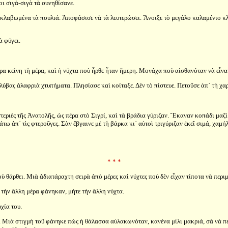
οι σιγὰ-σιγὰ τὰ συνηθίσανε.
σκλαβωμένα τὰ πουλιά. Ἀποφάσισε νὰ τὰ λευτερώσει. Ἄνοιξε τὸ μεγάλο καλαμένιο κλου
ὰ φύγει.
ρα κείνη τὴ μέρα, καὶ ἡ νύχτα ποὺ ἦρθε ἦταν ἥμερη. Μονάχα ποὺ αἰσθανόταν νὰ εἶνα
ύβας ἁλαφριὰ χτυπήματα. Πλησίασε καὶ κοίταξε. Δὲν τὸ πίστευε. Πετοῦσε ἀπ᾿ τὴ χαρ
στεριὲς τῆς Ἀνατολῆς, ὡς πέρα στὸ Σιγρί, καὶ τὰ βράδια γύριζαν. Ἔκαναν κοπάδι μα
τω ἀπ᾿ τὶς φτεροῦγες. Σὰν ἔβγαινε μὲ τὴ βάρκα κι᾿ αὐτοὶ τριγύριζαν ἐκεῖ σιμά, χαμή
* * *
ὺ θάρθει. Μιὰ ἀδιατάραχτη σειρὰ ἀπὸ μέρες καὶ νύχτες ποὺ δὲν εἶχαν τίποτα νὰ περι
 τὴν ἄλλη μέρα φάνηκαν, μήτε τὴν ἄλλη νύχτα.
χία του.
ο. Μιὰ στιγμὴ τοῦ φάνηκε πὼς ἡ θάλασσα αὐλακωνόταν, κανένα μίλι μακριά, σὰ νὰ πε