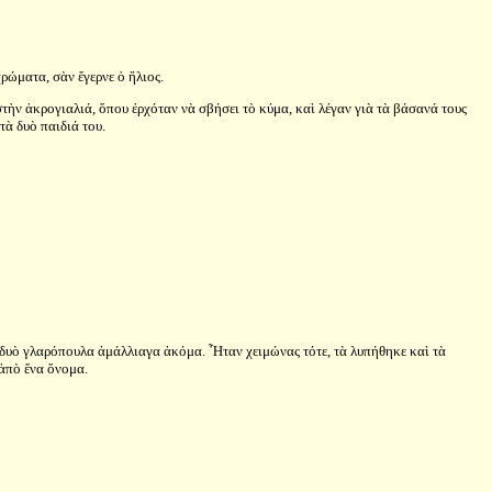
χρώματα, σὰν ἔγερνε ὁ ἥλιος.
 στὴν ἀκρογιαλιά, ὅπου ἐρχόταν νὰ σβήσει τὸ κύμα, καὶ λέγαν γιὰ τὰ βάσανά τους
τὰ δυὸ παιδιά του.
υς, δυὸ γλαρόπουλα ἀμάλλιαγα ἀκόμα. Ἦταν χειμώνας τότε, τὰ λυπήθηκε καὶ τὰ
 ἀπὸ ἕνα ὄνομα.