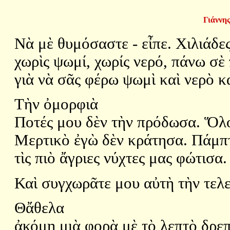
Γιάννης
Νὰ μὲ θυμόσαστε - εἶπε. Χιλιάδε
χωρὶς ψωμί, χωρίς νερό, πάνω σὲ 
γιὰ νὰ σᾶς φέρω ψωμὶ καὶ νερὸ κ
Τὴν ὀμορφιὰ
Ποτές μου δὲν τὴν πρόδωσα. Ὅλο 
Μερτικὸ ἐγὼ δὲν κράτησα. Πάμπτ
τὶς πιὸ ἄγριες νύχτες μας φώτισα
Καὶ συγχωρᾶτε μου αὐτὴ τὴν τελε
Θἄθελα
ἀκόμη μιὰ φορὰ μὲ τὸ λεπτὸ δρε