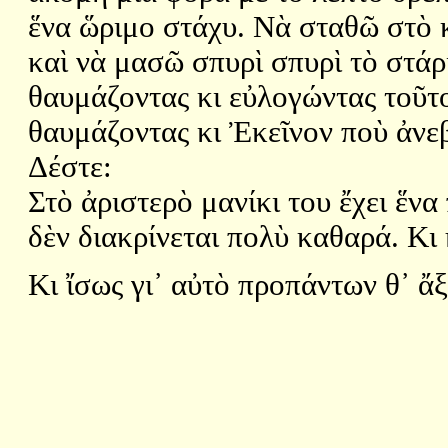
ἕνα ὥριμο στάχυ. Νὰ σταθῶ στὸ 
καὶ νὰ μασῶ σπυρὶ σπυρὶ τὸ στάρ
θαυμάζοντας κι εὐλογώντας τοῦτ
θαυμάζοντας κι Ἐκεῖνον ποὺ ἀνε
Δέστε:
Στὸ ἀριστερὸ μανίκι του ἔχει ἕ
δὲν διακρίνεται πολὺ καθαρά. Κι
Κι ἴσως γι᾿ αὐτὸ προπάντων θ᾿ ἄξ