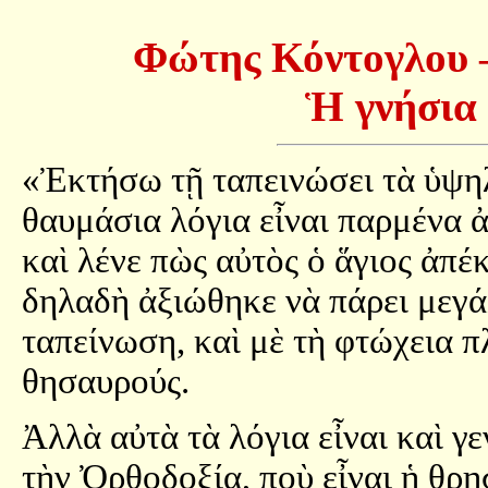
Φώτης Κόντογλου –
Ἡ γνήσια 
«Ἐκτήσω τῇ ταπεινώσει τὰ ὑψηλ
θαυμάσια λόγια εἶναι παρμένα 
καὶ λένε πὼς αὐτὸς ὁ ἅγιος ἀπέ
δηλαδὴ ἀξιώθηκε νὰ πάρει μεγά
ταπείνωση, καὶ μὲ τὴ φτώχεια π
θησαυρούς.
Ἀλλὰ αὐτὰ τὰ λόγια εἶναι καὶ γ
τὴν Ὀρθοδοξία, ποὺ εἶναι ἡ θρη