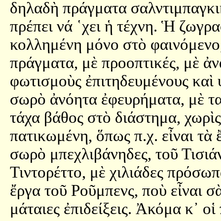
δηλαδὴ πράγματα σαλντιμπαγκι
πρέπει νά ῾χει ἡ τέχνη. Ἡ ζωγρ
κολλημένη μόνο στὸ φαινόμενο
πράγματα, μὲ προοπτικές, μὲ ἀν
φωτισμοὺς ἐπιτηδευμένους καὶ 
σωρὸ ἀνόητα ἐφευρήματα, μὲ τα
τάχα βάθος στὸ διάστημα, χωρὶ
πατικωμένη, ὅπως π.χ. εἶναι τὰ
σωρὸ μπεχλιβάνηδες, τοῦ Τισιά
Τιντορέττο, μὲ χιλιάδες πρόσωπα
ἔργα τοῦ Ροῦμπενς, ποὺ εἶναι σ
μάταιες ἐπιδείξεις. Ἀκόμα κ᾿ οἱ 