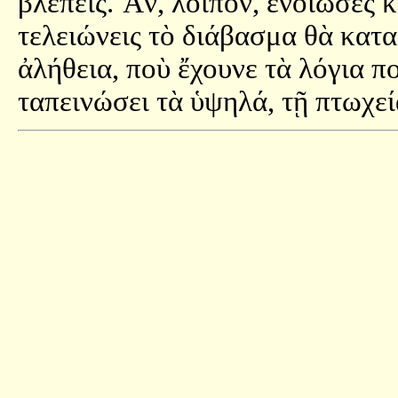
βλέπεις. Ἄν, λοιπόν, ἔνοιωσες 
τελειώνεις τὸ διάβασμα θὰ κατα
ἀλήθεια, ποὺ ἔχουνε τὰ λόγια π
ταπεινώσει τὰ ὑψηλά, τῇ πτωχεί