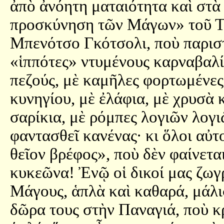
ἀπὸ ἀνόητη ματαιότητα καὶ στὰ 
προσκύνηση τῶν Μάγων» τοῦ Τζ
Μπενότσο Γκότσολι, ποὺ παρισ
«ἱππότες» ντυμένους καρναβαλί
πεζούς, μὲ καμῆλες φορτωμένες
κυνηγίου, μὲ ἐλάφια, μὲ χρυσὰ 
σαρίκια, μὲ ρόμπες λογιῶν λογιῶ
φαντασθεῖ κανένας· κι ὅλοι αὐτ
θεῖον βρέφος», ποὺ δὲν φαίνετα
κυκεῶνα! Ἐνῷ οἱ δικοί μας ζωγ
Μάγους, ἁπλὰ καὶ καθαρά, μάλι
δῶρα τους στὴν Παναγιά, ποὺ κρ