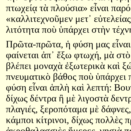
πτωχείᾳ τὰ πλούσια» εἶναι παρό
«καλλιτεχνοῦμεν μετ᾿ εὐτελείας
λιτότητα ποὺ ὑπάρχει στὴν τέχνη
Πρῶτα-πρῶτα, ἡ φύση μας εἶναι
φαίνεται ἀπ᾿ ἔξω φτωχή, μὰ στὸ
βλέπει μοναχὰ ἐξωτερικὰ καὶ ξώ
πνευματικὸ βάθος ποὺ ὑπάρχει 
φύση εἶναι ἁπλὴ καὶ λεπτή: Βου
δίχως δέντρα ἢ μὲ λιγοστὰ δεντ
πλαγιές, ξεροπόταμα μὲ δάφνες, 
κάμποι κίτρινοι, δίχως πολλὲς 
ἀκροθαλασσιὲς ἥμερες, νησιὰ πο