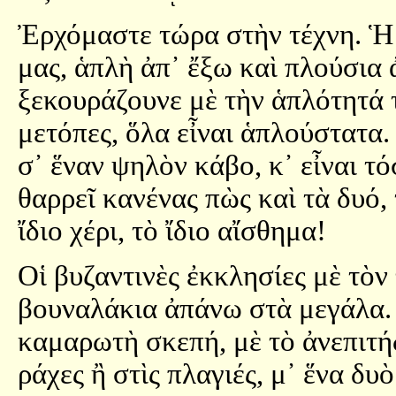
Ἐρχόμαστε τώρα στὴν τέχνη. Ἡ 
μας, ἁπλὴ ἀπ᾿ ἔξω καὶ πλούσια 
ξεκουράζουνε μὲ τὴν ἁπλότητά τ
μετόπες, ὅλα εἶναι ἁπλούστατα.
σ᾿ ἕναν ψηλὸν κάβο, κ᾿ εἶναι τ
θαρρεῖ κανένας πὼς καὶ τὰ δυό, 
ἴδιο χέρι, τὸ ἴδιο αἴσθημα!
Οἱ βυζαντινὲς ἐκκλησίες μὲ τὸν
βουναλάκια ἀπάνω στὰ μεγάλα.
καμαρωτὴ σκεπή, μὲ τὸ ἀνεπιτή
ράχες ἢ στὶς πλαγιές, μ᾿ ἕνα δυὸ