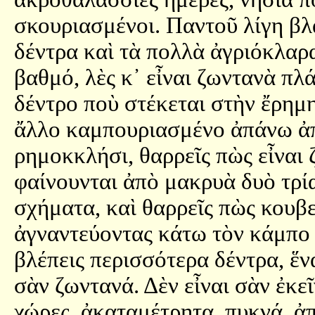
σκουριασμένοι. Παντοῦ λίγη βλά
δέντρα καὶ τὰ πολλὰ ἀγριόκλαρ
βαθμό, λὲς κ᾿ εἶναι ζωντανὰ πλ
δέντρο ποὺ στέκεται στὴν ἔρημ
ἄλλο καμπουριασμένο ἀπάνω ἀπ
ρημοκκλήσι, θαρρεῖς πὼς εἶναι 
φαίνουνται ἀπὸ μακρυὰ δυὸ τρί
σχήματα, καὶ θαρρεῖς πὼς κουβε
ἀγναντεύοντας κάτω τὸν κάμπο 
βλέπεις περισσότερα δέντρα, ἕν
σὰν ζωντανά. Δὲν εἶναι σὰν ἐκε
χώρες, ἀκαταμέτρητα, πυκνά, ἀπ