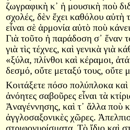
ζωγραφικὴ κ᾿ ἡ μουσικὴ ποὺ δι
σχολές, δὲν ἔχει καθόλου αὐτὴ 
εἶναι σὲ ἁρμονία αὐτὸ ποὺ κάνε
Γιὰ τοῦτο ἡ παράδοση σ᾿ ἕναν τ
γιὰ τὶς τέχνες, καὶ γενικὰ γιὰ κ
«ξύλα, πλίνθοι καὶ κέραμοι, ἀτ
δεσμό, οὔτε μεταξύ τους, οὔτε 
Κοιτάξετε πόσο πολύπλοκα καὶ
ἀνόητες σαβοῦρες εἶναι τὰ κτίρι
Ἀναγέννησης, καὶ τ᾿ ἄλλα ποὺ κά
ἀγγλοσαξονικὲς χῶρες. Ἀπελπισ
στριφογυρίσματα. Τὸ ἴδιο καὶ σ