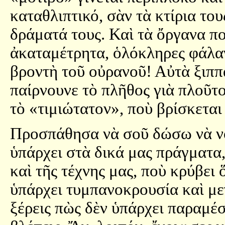
καταθλιπτικό, σὰν τὰ κτίρια του
δράματά τους. Καὶ τὰ ὄργανα πο
ἀκαταμέτρητα, ὁλόκληρες φάλαγ
βροντὴ τοῦ οὐρανοῦ! Αὐτὰ ξιππ
παίρνουνε τὸ πλῆθος γιὰ πλοῦτο
τὸ «τιμιώτατον», ποὺ βρίσκετα
Προσπάθησα νὰ σοῦ δώσω νὰ νο
ὑπάρχει στὰ δικά μας πράγματα
καὶ τῆς τέχνης μας, ποὺ κρύβε
ὑπάρχει τυμπανοκρουσία καὶ με
ξέρεις πὼς δὲν ὑπάρχει παραμέσ