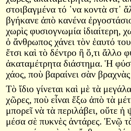
στοιβαγμένα τό ῾να κοντὰ στ᾿ ἄ
βγήκανε ἀπὸ κανένα ἐργοστάσιο
χωρὶς φυσιογνωμία ἰδιαίτερη, 
ὁ ἄνθρωπος χάνει τὸν ἑαυτό το
ἔτσι καὶ τὸ δέντρο ἢ ὅ,τι ἄλλο 
ἀκαταμέτρητα διάστημα. Ἡ φύση
χάος, ποὺ βαραίνει σὰν βραχνὰ
Τὸ ἴδιο γίνεται καὶ μὲ τὰ μεγάλ
χῶρες, ποὺ εἶναι ἔξω ἀπὸ τὰ μέ
μπορεῖ νὰ τὰ περιλάβει, οὔτε ἡ
μέσα σὲ πυκνὲς ἀντάρες. Ἐνῷ τὰ