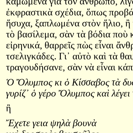
καμωμένα γιὰ τὸν ἄνθρωπο, λίγ
ἐκφραστικὰ σχέδια, ὅπως προβάλ
ἥσυχα, ξαπλωμένα στὸν ἥλιο, ἢ
τὸ βασίλεμα, σὰν τὰ βόδια ποὺ 
εἰρηνικά, θαρρεῖς πὼς εἶναι ἄν
τσελιγκάδες. Γι᾿ αὐτὸ καὶ τὰ θ
τραγουδήσανε, σὰν νὰ εἶναι κά
Ὁ Ὄλυμπος κι ὁ Κίσσαβος τὰ δ
γυρίζ᾿ ὁ γέρο Ὄλυμπος καὶ λέγει
ἢ
Ἔχετε γεια ψηλὰ βουνὰ