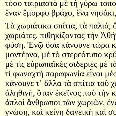
τόσο ταιριαστὰ μὲ τὴ γύρω τοπο
ἕναν ἔμορφο βράχο, ἕνα νησάκι,
Τὰ χωριάτικα σπίτια, τὰ παλιά, 
χωριάτες, πιθηκίζοντας τὴν Ἀθή
φύση. Ἐνῷ ὅσα κάνουνε τώρα κά
μοντέρνα, μὲ τὸ στερεότυπο κρ
μὲ τὶς εὐρωπαϊκὲς σιδεριὲς μὲ τ
τί φωναχτὴ παραφωνία εἶναι μέ
κάνουνε τ᾿ ἄλλα τὰ σπίτια τοῦ 
ἀληθινή, ὅταν ἐκεῖνος ποὺ τὴν κ
ἁπλοὶ ἄνθρωποι τῶν χωριῶν, ἐνῷ
γνώση, καὶ κείνη δανεικὴ καὶ σ