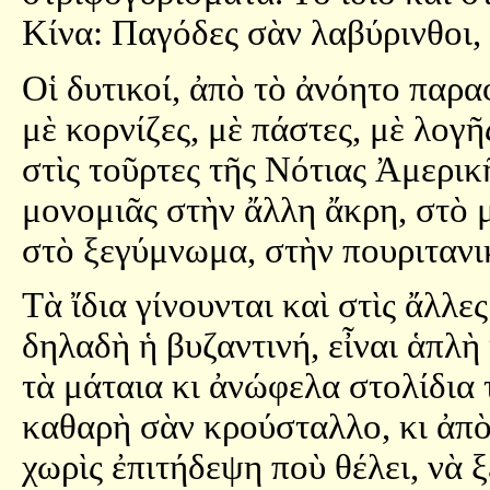
Κίνα: Παγόδες σὰν λαβύρινθοι,
Οἱ δυτικοί, ἀπὸ τὸ ἀνόητο παρα
μὲ κορνίζες, μὲ πάστες, μὲ λογ
στὶς τοῦρτες τῆς Νότιας Ἀμερικ
μονομιᾶς στὴν ἄλλη ἄκρη, στὸ 
στὸ ξεγύμνωμα, στὴν πουριτανι
Τὰ ἴδια γίνουνται καὶ στὶς ἄλλε
δηλαδὴ ἡ βυζαντινή, εἶναι ἁπλὴ
τὰ μάταια κι ἀνώφελα στολίδια 
καθαρὴ σὰν κρούσταλλο, κι ἀπὸ
χωρὶς ἐπιτήδεψη ποὺ θέλει, νὰ ξ