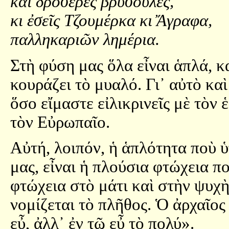
καὶ δροσερὲς βρυσοῦλες,
κι ἐσεῖς Τζουμέρκα κι Ἄγραφα,
παλληκαριῶν λημέρια.
Στὴ φύση μας ὅλα εἶναι ἁπλά, κ
κουράζει τὸ μυαλό. Γι᾿ αὐτὸ καὶ
ὅσο εἴμαστε εἰλικρινεῖς μὲ τὸν
τὸν Εὐρωπαῖο.
Αὐτή, λοιπόν, ἡ ἁπλότητα ποὺ 
μας, εἶναι ἡ πλούσια φτώχεια π
φτώχεια στὸ μάτι καὶ στὴν ψυχ
νομίζεται τὸ πλῆθος. Ὁ ἀρχαῖος
εὖ, ἀλλ᾿ ἐν τῷ εὖ τὸ πολύ».