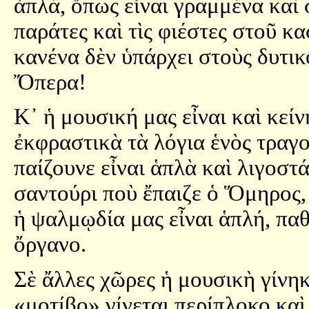
ἁπλά, ὅπως εἶναι γραμμένα καὶ 
παράτες καὶ τὶς φιέστες στοῦ κ
κανένα δὲν ὑπάρχει στοὺς δυτικ
Ὄπερα!
Κ᾿ ἡ μουσική μας εἶναι καὶ κείν
ἐκφραστικὰ τὰ λόγια ἑνὸς τραγο
παίζουνε εἶναι ἁπλὰ καὶ λιγοστά
σαντούρι ποὺ ἔπαιζε ὁ Ὅμηρος,
ἡ ψαλμῳδία μας εἶναι ἁπλή, παθ
ὄργανο.
Σὲ ἄλλες χῶρες ἡ μουσικὴ γίνηκ
«μοτίβο» γίνεται περίπλοκο καὶ