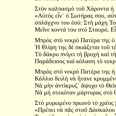
Στὸν καλπασμὸ τοῦ Χάροντα ἡ 
«Αὐτὸς εἶν᾿ ὁ Σωτήρας σου, αὐτ
σπλάγχνο του ἐσύ: Στὴ μάχη Το
Μεῖνε κοντά του στὸ Σταυρό. Εἶ
Μπρὸς στὸ νεκρὸ Πατέρα της ὁ 
Ἡ θλίψη της δὲ σκιάζεται τοῦ τ
Τὸ δάκρυ πνίγει τὴ βροχὴ καὶ τ
Παράδεισος καὶ κόλαση τὸ νεκρι
Μπρὸς στὸ νεκρὸ Πατέρα της ἡ 
Κάλλιο δειλὴ νὰ ἤτανε κρυμμέν
Νὰ μὴν ἀντίκρυζ᾿ ἄψυχο τὸ Θεϊ
Νὰ μὴ στεκόταν μάρτυρας στὸ 
Στὸ μυρωμένο πρωινὸ τὸ χρέος 
«Πρέπει νὰ πᾶς στοῦ Δάσκαλου 