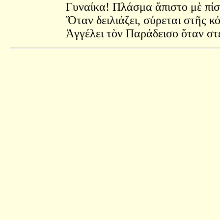
Γυναίκα! Πλάσμα ἄπιστο μὲ πίσ
Ὅταν δειλιάζει, σύρεται στῆς κ
Ἀγγέλει τὸν Παράδεισο ὅταν στέ