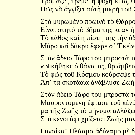
Τρομάζει, τρέμει ἡ ψυχὴ κι ἂς ε
Πῶς νὰ ἀγγίξει αὐτὴ μικρή τοῦ
Στὸ μυρωμένο πρωινὸ τὸ Θάρρο
Εἶναι στητὸ τὸ βῆμα της κι ἂν ἡ
Τὸ πάθος καὶ ἡ πίστη της τὴν 
Μύρο καὶ δάκρυ ἔφερε σ᾿ Ἐκεῖν
Στὸν ἄδειο Τάφο του μπροστὰ τ
«Νικήθηκε ὁ θάνατος, θριάμβευ
Τὸ φῶς τοῦ Κόσμου κούρσεψε τ
Ἀπ᾿ τὰ σκοτάδια ἀνάβλυσε Ζωή
Στὸν ἄδειο Τάφο του μπροστὰ τ
Μαυροντυμένη ἔφτασε τοῦ πέν
μὰ τῆς Ζωῆς τὸ μήνυμα ἀλλάζει
Στὸ κενοτάφι χρίζεται Ζωῆς μα
Γυναίκα! Πλάσμα ἀδύναμο μὲ δ