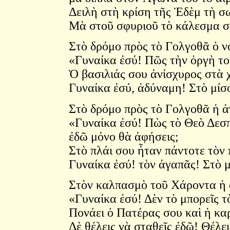
Δειλὴ στὴ κρίση τῆς Ἐδὲμ τὴ σ
Μὰ στοῦ σφυριοῦ τὸ κάλεσμα σῴ
Στὸ δρόμο πρὸς τὸ Γολγοθᾶ ὁ ν
«Γυναίκα ἐσύ! Πῶς τὴν ὀργὴ τοῦ
Ὁ βασιλιάς σου ἀνίσχυρος στὰ 
Γυναίκα ἐσύ, ἀδύναμη! Στὸ μίσο
Στὸ δρόμο πρὸς τὸ Γολγοθᾶ ἡ ἀ
«Γυναίκα ἐσύ! Πὼς τὸ Θεὸ Δεσ
ἐδῶ μόνο θὰ ἀφήσεις;
Στὸ πλάι σου ἦταν πάντοτε τὸν 
Γυναίκα ἐσύ! τὸν ἀγαπᾶς! Στὸ μ
Στὸν καλπασμὸ τοῦ Χάροντα ἡ 
«Γυναίκα ἐσύ! Δὲν τὸ μπορεῖς τὸ
Πονάει ὁ Πατέρας σου καὶ ἡ κα
Δὲ θέλεις νὰ σταθεῖς ἐδῶ! Θέλει