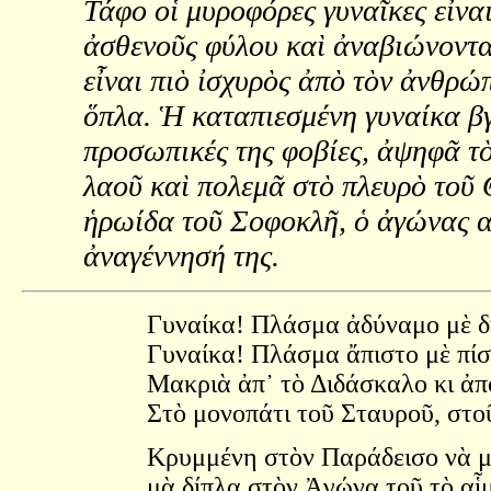
Τάφο οἱ μυροφόρες γυναῖκες εἶνα
ἀσθενοῦς φύλου καὶ ἀναβιώνοντας
εἶναι πιὸ ἰσχυρὸς ἀπὸ τὸν ἀνθρώ
ὅπλα. Ἡ καταπιεσμένη γυναίκα βγα
προσωπικές της φοβίες, ἀψηφᾶ τὸ
λαοῦ καὶ πολεμᾶ στὸ πλευρὸ τοῦ 
ἡρωίδα τοῦ Σοφοκλῆ, ὁ ἀγώνας α
ἀναγέννησή της.
Γυναίκα! Πλάσμα ἀδύναμο μὲ δ
Γυναίκα! Πλάσμα ἄπιστο μὲ πίσ
Μακριὰ ἀπ᾿ τὸ Διδάσκαλο κι ἀπ
Στὸ μονοπάτι τοῦ Σταυροῦ, στο
Κρυμμένη στὸν Παράδεισο νὰ μὴ
μὰ δίπλα στὸν Ἀγώνα τοῦ τὸ αἷμ