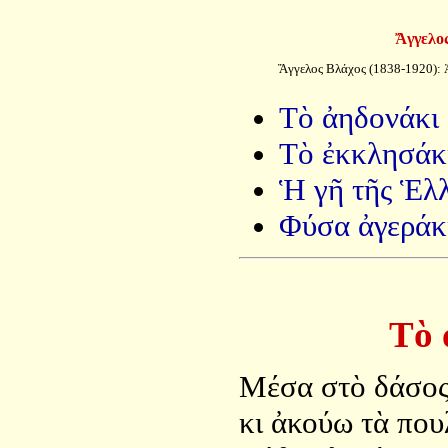
Ἄγγελος
Ἄγγελος Βλάχος (1838-1920): Ἀ
Τὸ ἀηδονάκι
Τὸ ἐκκλησάκ
Ἡ γῆ τῆς Ἑλ
Φύσα ἀγεράκ
Τὸ 
Μέσα στὸ δάσος
κι ἀκούω τὰ που