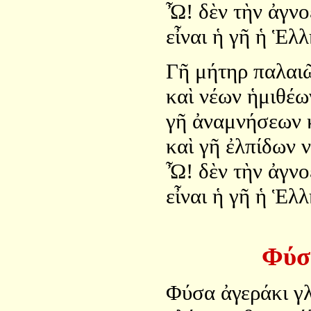
Ὦ! δὲν τὴν ἀγνοε
εἶναι ἡ γῆ ἡ Ἑλλ
Γῆ μήτηρ παλαι
καὶ νέων ἡμιθέω
γῆ ἀναμνήσεων 
καὶ γῆ ἐλπίδων 
Ὦ! δὲν τὴν ἀγνοε
εἶναι ἡ γῆ ἡ Ἑλλ
Φύσ
Φύσα ἀγεράκι γλ