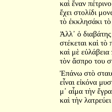
καὶ ἕναν πέτριν
ἔχει στολίδι μον
τὸ ἐκκλησάκι τὸ
Ἀλλ᾿ ὁ διαβάτης
στέκεται καὶ τὸ
καὶ μὲ εὐλάβεια
τὸν ἄσπρο του σ
Ἐπάνω στὸ σταυ
εἶναι εἰκόνα μυσ
μ᾿ αἷμα τὴν ἔγρ
καὶ τὴν λατρεύει