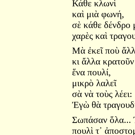
Κάθε κλωνὶ
καὶ μιὰ φωνή,
σὲ κάθε δένδρο 
χαρὲς καὶ τραγο
Μὰ ἐκεῖ ποὺ ἄλ
κι ἄλλα κρατοῦν 
ἕνα πουλί,
μικρὸ λαλεῖ
σὰ νὰ τοὺς λέει:
Ἐγὼ θὰ τραγου
Σωπάσαν ὅλα... 
πουλὶ τ᾿ ἀποστο