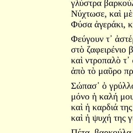
γλύστρα βαρκούλ
Νύχτωσε, καὶ μὲ
Φύσα ἀγεράκι, κ
Φεύγουν τ᾿ ἀστέ
στὸ ζαφειρένιο 
καὶ ντροπαλὸ τ᾿
ἀπὸ τὸ μαῦρο πρ
Σώπασ᾿ ὁ γρύλλο
μόνο ἡ καλή μου
καὶ ἡ καρδιά της
καὶ ἡ ψυχή της γ
Πέτα, βαρκούλα 