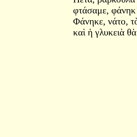
φτάσαμε, φάνηκ᾿
Φάνηκε, νάτο, τ
καὶ ἡ γλυκειὰ θὰ