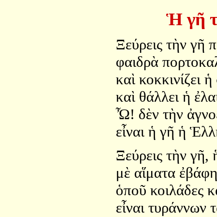
Ἡ γῆ 
Ξεύρεις τὴν γῆ π
φαιδρὰ πορτοκα
καὶ κοκκινίζει 
καὶ θάλλει ἡ ἐλα
Ὦ! δὲν τὴν ἀγνοε
εἶναι ἡ γῆ ἡ Ἑλλ
Ξεύρεις τὴν γῆ, 
μὲ αἵματα ἐβάφη
ὁποῦ κοιλάδες κ
εἶναι τυράννων τ