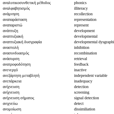
αναλυτικοσυνθετική μέθοδος
phonics
αναλφαβητισμός
illiteracy
ανάμνηση
recollection
αναπαράσταση
representation
αναπαριστώ
represent
ανάπτυξη
development
αναπτυξιακή
developmental
αναπτυξιακή δυσγραφία
developmental dysgraph
αναστολή
inhibition
ανασυνδυασμός
recombination
ανάσυρση
retrieval
ανατροφοδότηση
feedback
ανενεργό
inactive
ανεξάρτητη μεταβλητή
independent variable
ανεπάρκεια
inadequacy
ανίχνευση
detection
ανίχνευση
screening
ανίχνευση σήματος
signal detection
ανιχνεύω
detect
ανομοίωση
dissimiliation