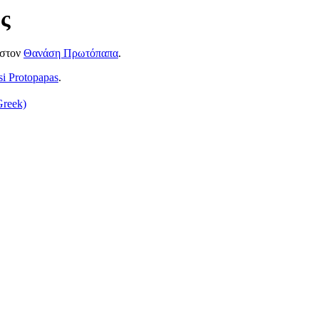
ς
 στον
Θανάση Πρωτόπαπα
.
i Protopapas
.
reek)