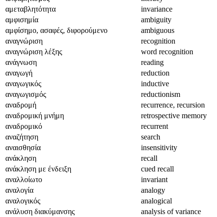
αμεταβλητότητα
invariance
αμφισημία
ambiguity
αμφίσημο, ασαφές, διφορούμενο
ambiguous
αναγνώριση
recognition
αναγνώριση λέξης
word recognition
ανάγνωση
reading
αναγωγή
reduction
αναγωγικός
inductive
αναγωγισμός
reductionism
αναδρομή
recurrence, recursion
αναδρομική μνήμη
retrospective memory
αναδρομικό
recurrent
αναζήτηση
search
αναισθησία
insensitivity
ανάκληση
recall
ανάκληση με ένδειξη
cued recall
αναλλοίωτο
invariant
αναλογία
analogy
αναλογικός
analogical
ανάλυση διακύμανσης
analysis of variance