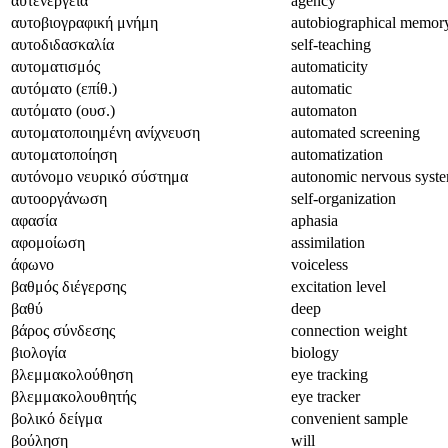
αυτενέργεια
agency
αυτοβιογραφική μνήμη
autobiographical memor
αυτοδιδασκαλία
self-teaching
αυτοματισμός
automaticity
αυτόματο (επίθ.)
automatic
αυτόματο (ουσ.)
automaton
αυτοματοποιημένη ανίχνευση
automated screening
αυτοματοποίηση
automatization
αυτόνομο νευρικό σύστημα
autonomic nervous syst
αυτοοργάνωση
self-organization
αφασία
aphasia
αφομοίωση
assimilation
άφωνο
voiceless
βαθμός διέγερσης
excitation level
βαθύ
deep
βάρος σύνδεσης
connection weight
βιολογία
biology
βλεμμακολούθηση
eye tracking
βλεμμακολουθητής
eye tracker
βολικό δείγμα
convenient sample
βούληση
will