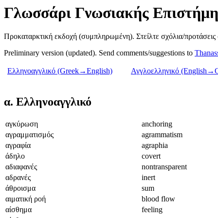
Γλωσσάρι Γνωσιακής Επιστήμη
Προκαταρκτική εκδοχή (συμπληρωμένη). Στείλτε σχόλια/προτάσεις
Preliminary version (updated). Send comments/suggestions to
Thanass
Ελληνοαγγλικό (Greek→English)
Αγγλοελληνικό (English→G
α. Ελληνοαγγλικό
αγκύρωση
anchoring
αγραμματισμός
agrammatism
αγραφία
agraphia
άδηλο
covert
αδιαφανές
nontransparent
αδρανές
inert
άθροισμα
sum
αιματική ροή
blood flow
αίσθημα
feeling