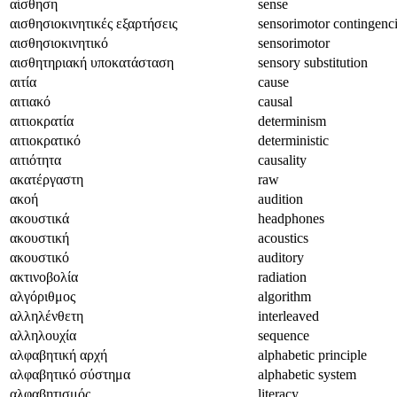
αίσθηση
sense
αισθησιοκινητικές εξαρτήσεις
sensorimotor contingenc
αισθησιοκινητικό
sensorimotor
αισθητηριακή υποκατάσταση
sensory substitution
αιτία
cause
αιτιακό
causal
αιτιοκρατία
determinism
αιτιοκρατικό
deterministic
αιτιότητα
causality
ακατέργαστη
raw
ακοή
audition
ακουστικά
headphones
ακουστική
acoustics
ακουστικό
auditory
ακτινοβολία
radiation
αλγόριθμος
algorithm
αλληλένθετη
interleaved
αλληλουχία
sequence
αλφαβητική αρχή
alphabetic principle
αλφαβητικό σύστημα
alphabetic system
αλφαβητισμός
literacy