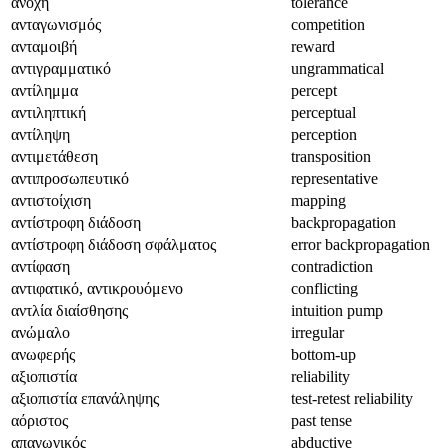
ανοχή
tolerance
ανταγωνισμός
competition
ανταμοιβή
reward
αντιγραμματικό
ungrammatical
αντίλημμα
percept
αντιληπτική
perceptual
αντίληψη
perception
αντιμετάθεση
transposition
αντιπροσωπευτικό
representative
αντιστοίχιση
mapping
αντίστροφη διάδοση
backpropagation
αντίστροφη διάδοση σφάλματος
error backpropagation
αντίφαση
contradiction
αντιφατικό, αντικρουόμενο
conflicting
αντλία διαίσθησης
intuition pump
ανώμαλο
irregular
ανωφερής
bottom-up
αξιοπιστία
reliability
αξιοπιστία επανάληψης
test-retest reliability
αόριστος
past tense
απαγωγικός
abductive