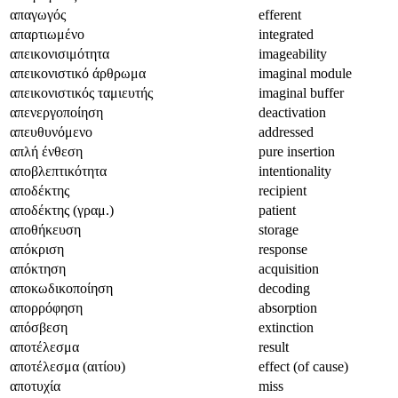
απαγωγός
efferent
απαρτιωμένο
integrated
απεικονισιμότητα
imageability
απεικονιστικό άρθρωμα
imaginal module
απεικονιστικός ταμιευτής
imaginal buffer
απενεργοποίηση
deactivation
απευθυνόμενο
addressed
απλή ένθεση
pure insertion
αποβλεπτικότητα
intentionality
αποδέκτης
recipient
αποδέκτης (γραμ.)
patient
αποθήκευση
storage
απόκριση
response
απόκτηση
acquisition
αποκωδικοποίηση
decoding
απορρόφηση
absorption
απόσβεση
extinction
αποτέλεσμα
result
αποτέλεσμα (αιτίου)
effect (of cause)
αποτυχία
miss