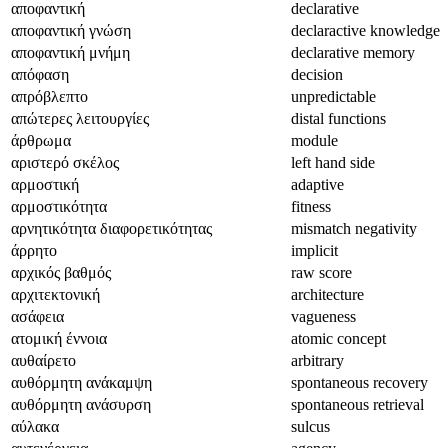
αποφαντική
declarative
αποφαντική γνώση
declaractive knowledge
αποφαντική μνήμη
declarative memory
απόφαση
decision
απρόβλεπτο
unpredictable
απώτερες λειτουργίες
distal functions
άρθρωμα
module
αριστερό σκέλος
left hand side
αρμοστική
adaptive
αρμοστικότητα
fitness
αρνητικότητα διαφορετικότητας
mismatch negativity
άρρητο
implicit
αρχικός βαθμός
raw score
αρχιτεκτονική
architecture
ασάφεια
vagueness
ατομική έννοια
atomic concept
αυθαίρετο
arbitrary
αυθόρμητη ανάκαμψη
spontaneous recovery
αυθόρμητη ανάσυρση
spontaneous retrieval
αύλακα
sulcus